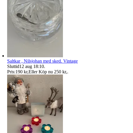
Saltkar , Nilsjohan med sked. Vintage
Sluttid
12 aug 18:10
.
Pris:
190 kr
,
Eller Köp nu
250 kr
,
.