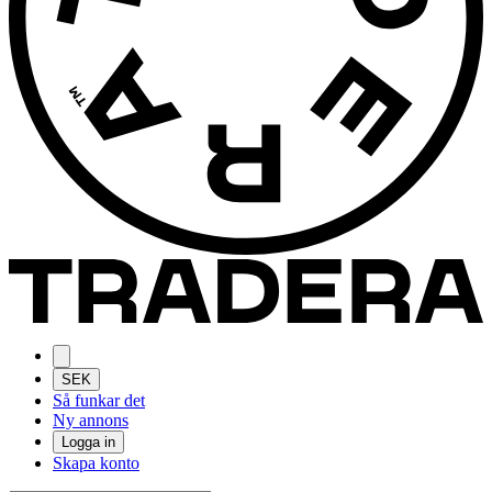
SEK
Så funkar det
Ny annons
Logga in
Skapa konto