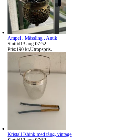
Ampel , Mässling , Antik
Sluttid
13 aug 07:52
.
Pris:
190 kr
,
Utropspris
.
Kristall Ishink med tång, vintage
Sluttid
13 aug 07:53
.