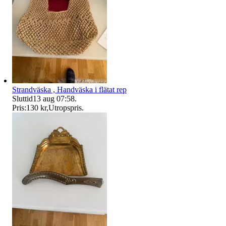
Strandväska , Handväska i flätat rep
Sluttid
13 aug 07:58
.
Pris:
130 kr
,
Utropspris
.