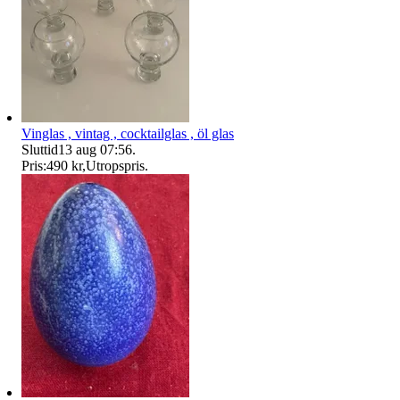
Vinglas , vintag , cocktailglas , öl glas
Sluttid
13 aug 07:56
.
Pris:
490 kr
,
Utropspris
.