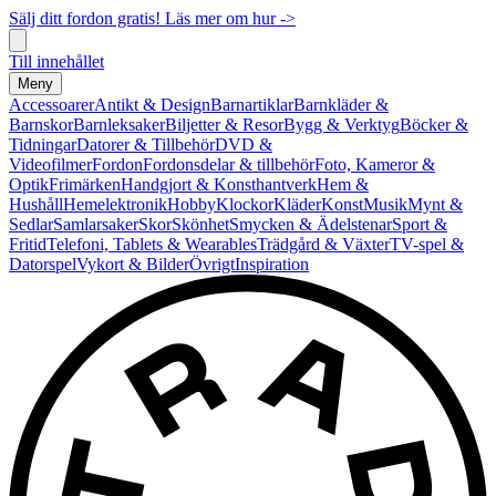
Sälj ditt fordon gratis! Läs mer om hur ->
Till innehållet
Meny
Accessoarer
Antikt & Design
Barnartiklar
Barnkläder &
Barnskor
Barnleksaker
Biljetter & Resor
Bygg & Verktyg
Böcker &
Tidningar
Datorer & Tillbehör
DVD &
Videofilmer
Fordon
Fordonsdelar & tillbehör
Foto, Kameror &
Optik
Frimärken
Handgjort & Konsthantverk
Hem &
Hushåll
Hemelektronik
Hobby
Klockor
Kläder
Konst
Musik
Mynt &
Sedlar
Samlarsaker
Skor
Skönhet
Smycken & Ädelstenar
Sport &
Fritid
Telefoni, Tablets & Wearables
Trädgård & Växter
TV-spel &
Datorspel
Vykort & Bilder
Övrigt
Inspiration