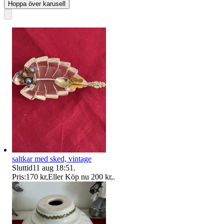
Hoppa över karusell
saltkar med sked, vintage
Sluttid
11 aug 18:51
.
Pris:
170 kr
,
Eller Köp nu
200 kr
,
.