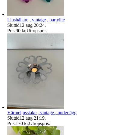
Ljushållare , vintage , partylite
Sluttid
12 aug 20:24
.
Pris:
90 kr
,
Utropspris
.
Värmeljusstake , vintage , underlägg
Sluttid
12 aug 21:19
.
Pris:
170 kr
,
Utropspris
.