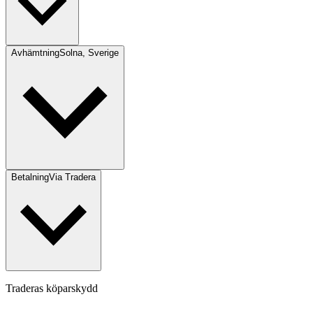
Avhämtning
Solna, Sverige
Betalning
Via Tradera
Traderas köparskydd