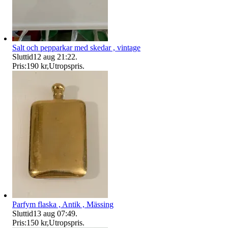
Salt och pepparkar med skedar , vintage
Sluttid
12 aug 21:22
.
Pris:
190 kr
,
Utropspris
.
Parfym flaska , Antik , Mässing
Sluttid
13 aug 07:49
.
Pris:
150 kr
,
Utropspris
.