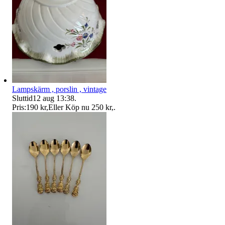
Lampskärm , porslin , vintage
Sluttid
12 aug 13:38
.
Pris:
190 kr
,
Eller Köp nu
250 kr
,
.