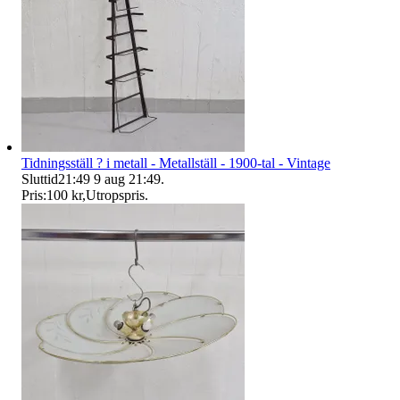
Tidningsställ ? i metall - Metallställ - 1900-tal - Vintage
Sluttid
21:49
9 aug 21:49
.
Pris:
100 kr
,
Utropspris
.