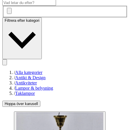
Filtrera efter kategori
/
Alla kategorier
/
Antikt & Design
/
Antikviteter
/
Lampor & belysning
/
Taklampor
Hoppa över karusell