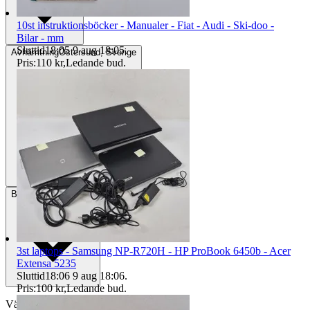
10st instruktionsböcker - Manualer - Fiat - Audi - Ski-doo -
Bilar - mm
Sluttid
18:05
9 aug 18:05
.
Avhämtning
Östersund, Sverige
Pris:
110 kr
,
Ledande bud
.
Betalning
Via Tradera
3st laptops - Samsung NP-R720H - HP ProBook 6450b - Acer
Extensa 5235
Sluttid
18:06
9 aug 18:06
.
Pris:
100 kr
,
Ledande bud
.
Välj till köparskydd