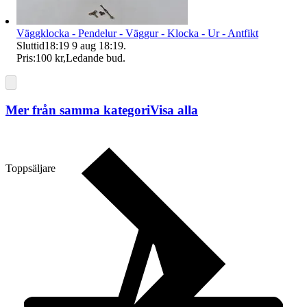
Väggklocka - Pendelur - Väggur - Klocka - Ur - Antfikt
Sluttid
18:19
9 aug 18:19
.
Pris:
100 kr
,
Ledande bud
.
Mer från samma kategori
Visa alla
Toppsäljare