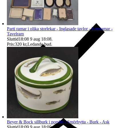
Parti ramar i olika storlekar - Inglasade tavlor - Fotoramar -
Tavelram
Sluttid
18:08
9 aug 18:08
.
Pris:
320 kr
,
Ledande bud
.
Ersättning om du inte får din vara
Beyer & Bock sillburk i porslin - Smörbytta - Burk - Ask
Sluttid
18:09
9 aug 18:09
.