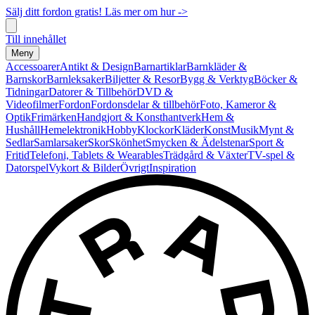
Sälj ditt fordon gratis! Läs mer om hur ->
Till innehållet
Meny
Accessoarer
Antikt & Design
Barnartiklar
Barnkläder &
Barnskor
Barnleksaker
Biljetter & Resor
Bygg & Verktyg
Böcker &
Tidningar
Datorer & Tillbehör
DVD &
Videofilmer
Fordon
Fordonsdelar & tillbehör
Foto, Kameror &
Optik
Frimärken
Handgjort & Konsthantverk
Hem &
Hushåll
Hemelektronik
Hobby
Klockor
Kläder
Konst
Musik
Mynt &
Sedlar
Samlarsaker
Skor
Skönhet
Smycken & Ädelstenar
Sport &
Fritid
Telefoni, Tablets & Wearables
Trädgård & Växter
TV-spel &
Datorspel
Vykort & Bilder
Övrigt
Inspiration