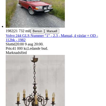
1982
|
21 732 mil
|
|
Bensin
Manuell
Volvo 244 GLS Nummer "1" - 2.3 - Manual, 4 växlar + OD -
112hk - 1982
Sluttid
20:00
9 aug 20:00
.
Pris:
41 000 kr
,
Ledande bud
.
Marknadsförd