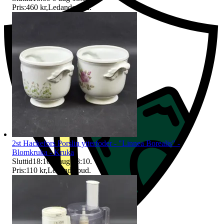
Pris:
460 kr
,
Ledande bud
.
2st Hackefors Porslin ytterfoder - "Linnea Borealis" -
Blomkruka - Kruka
Sluttid
18:10
9 aug 18:10
.
Pris:
110 kr
,
Ledande bud
.