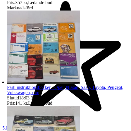
Pris:
357 kr
,
Ledande bud
.
Marknadsförd
Parti instruktionsböcker - Opel, Nissan, Saab, Toyota, Peugeot,
Volkswagen, mm
Sluttid
18:03
9 aug 18:03
.
Pris:
141 kr
,
Ledande bud
.
5.0