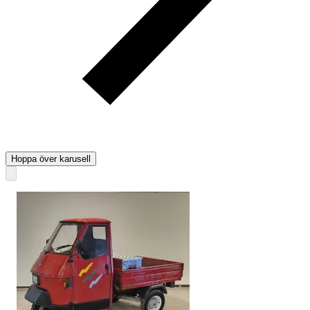
Hoppa över karusell