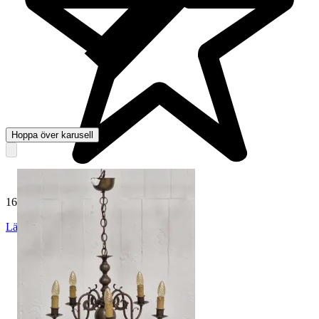
Hoppa över karusell
165 045 omdömen
Läs omdömen
Följ