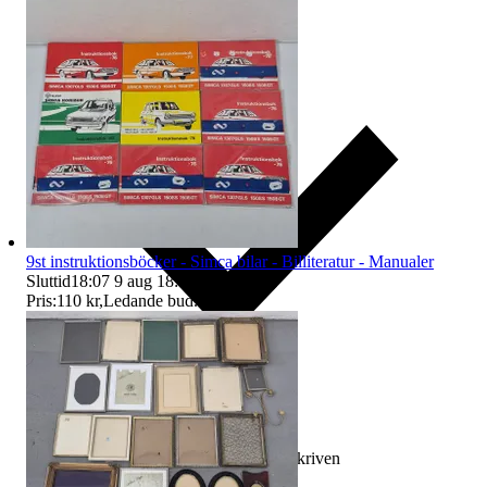
9st instruktionsböcker - Simca bilar - Billiteratur - Manualer
Sluttid
18:07
9 aug 18:07
.
Pris:
110 kr
,
Ledande bud
.
Ersättning om varan inte är som beskriven