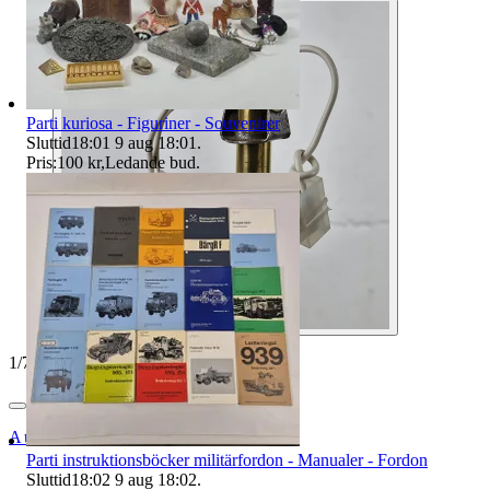
Parti kuriosa - Figuriner - Souvenirer
Sluttid
18:01
9 aug 18:01
.
Pris:
100 kr
,
Ledande bud
.
1
/
7
Auktionsbyra
Parti instruktionsböcker militärfordon - Manualer - Fordon
Sluttid
18:02
9 aug 18:02
.