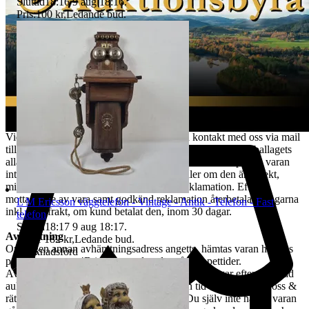
hantera alla returer så snabbt som möjligt. Efter att kundens retur
Sluttid
18:16
9 aug 18:16
.
hanterats återbetalas pengarna för den köpta varan. Ångerrätten
Pris:
100 kr
,
Ledande bud
.
avser ej det externa köpet av leverans av objektet då
konsumenten/köparen uttryckligen har samtyckt till att tjänsten
börjar utföras och gått med på att det inte finns någon ångerrätt när
tjänsten har fullgjorts. Om misstanke att ångerrätt missbrukas, tex
används för att ej behöva stå fast vid bud och därmed påverka
budgivningsprocessen, förbehåller sig vi oss rätten att stänga av
kundens konto för vidare budgivning hos oss.
REKLAMATION
Vid Reklamation ska kunden omgående ta kontakt med oss via mail
till tradera@jabab.se samt bifoga bilder på varan samt emballagets
alla sidor och packmateriel. Notera att det är skillnad på om varan
inte lever upp till kundens förväntningar eller om den är defekt,
mindre defekter är inte ett giltigt skäl till reklamation. Efter
mottagande av vara samt godkänd reklamation återbetalas pengarna
L M Ericsson väggtelefon - Vintage - Antik - Telefon - Fast
inkl. returfrakt, om kund betalat den, inom 30 dagar.
telefon
Sluttid
18:17
9 aug 18:17
.
Avhämtning
Pris:
1 182 kr
,
Ledande bud
.
Om ingen annan avhämtningsadress angetts, hämtas varan hos oss
Marknadsförd
på Tjalmargatan 4B i Östersund under våra öppettider.
Avhämtning av vunna varor skall ske inom 10 dagar efter avslutad
auktion. Om varan ej hämtas inom angiven tid tillfaller varan oss &
rätten till återbetalning är förbrukad. Kan Du själv inte hämta varan