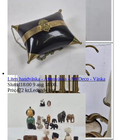
Liten handväska - Aftonväska - Art Deco - Väska
Sluttid
18:00
9 aug 18:00
.
Pris:
472 kr
,
Ledande bud
.