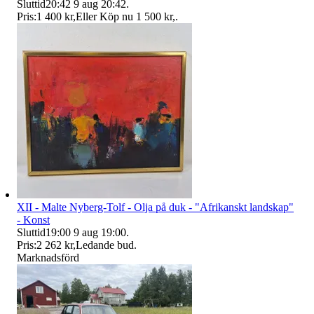
Sluttid
20:42
9 aug 20:42
.
Pris:
1 400 kr
,
Eller Köp nu
1 500 kr
,
.
XII - Malte Nyberg-Tolf - Olja på duk - "Afrikanskt landskap"
- Konst
Sluttid
19:00
9 aug 19:00
.
Pris:
2 262 kr
,
Ledande bud
.
Marknadsförd