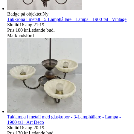
Badge på objektet:
Ny
Takkrona i metall - 5-Lamphållare - Lampa - 1900-tal - Vintage
Sluttid
16 aug 21:19
.
Pris:
100 kr
,
Ledande bud
.
Marknadsförd
Taklampa i metall med glaskupor - 3-Lamphållare - Lampa -
1900-tal - Art Deco
Sluttid
16 aug 20:19
.
Pris:
130 kr
,
Ledande bud
.