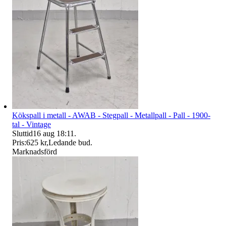
Kökspall i metall - AWAB - Stegpall - Metallpall - Pall - 1900-
tal - Vintage
Sluttid
16 aug 18:11
.
Pris:
625 kr
,
Ledande bud
.
Marknadsförd