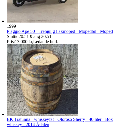
1999
Piaggio Ape 50 - Trehjulig flakmoped - Mopedbil - Moped
Sluttid
20:51
9 aug 20:51
.
Pris:
13 000 kr
,
Ledande bud
.
EK Trätunna - whiskeyfat - Oloroso Sherry - 40 liter - Box
whiskey - 2014 Ådalen