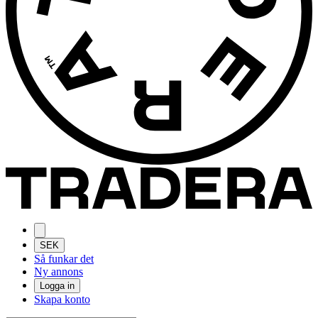
SEK
Så funkar det
Ny annons
Logga in
Skapa konto