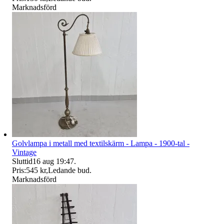
Marknadsförd
Golvlampa i metall med textilskärm - Lampa - 1900-tal -
Vintage
Sluttid
16 aug 19:47
.
Pris:
545 kr
,
Ledande bud
.
Marknadsförd