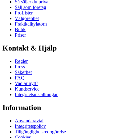
Så säljer du privat
Sälj som företag
ProLister
Välgörenhet
Fraktkalkylatorn
Butik
Priser
Kontakt & Hjälp
Regler
Press
Säkerhet
FAQ
Vad är nytt?
Kundservice
Integritetsinställningar
Information
Användaravtal
Integritetspolicy
Tillgänglighetsredogörelse
Cookies