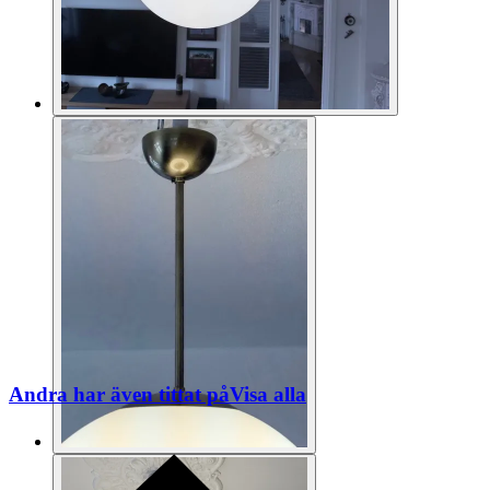
Andra har även tittat på
Visa alla