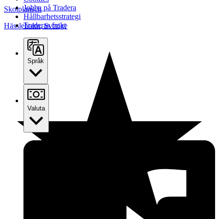
Jobba på Tradera
Skolplansch
Hållbarhetsstrategi
Traderas frakt
Hässleholm
,
Sverige
Språk
Valuta