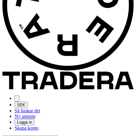
SEK
Så funkar det
Ny annons
Logga in
Skapa konto