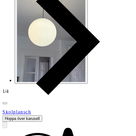
1
/
4
Skolplansch
Hoppa över karusell