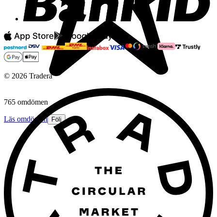
©
2026
Tradera
765 omdömen
Läs omdömen
Följ