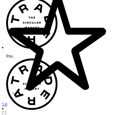
Pris:
.
5.0