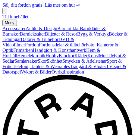
Sälj ditt fordon gratis! Läs mer om hur ->
Till innehållet
Meny
Accessoarer
Antikt & Design
Barnartiklar
Barnkläder &
Barnskor
Barnleksaker
Biljetter & Resor
Bygg & Verktyg
Böcker &
Tidningar
Datorer & Tillbehör
DVD &
Videofilmer
Fordon
Fordonsdelar & tillbehör
Foto, Kameror &
Optik
Frimärken
Handgjort & Konsthantverk
Hem &
Hushåll
Hemelektronik
Hobby
Klockor
Kläder
Konst
Musik
Mynt &
Sedlar
Samlarsaker
Skor
Skönhet
Smycken & Ädelstenar
Sport &
Fritid
Telefoni, Tablets & Wearables
Trädgård & Växter
TV-spel &
Datorspel
Vykort & Bilder
Övrigt
Inspiration