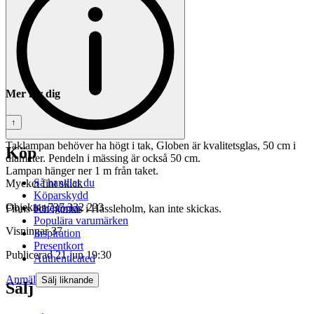
Mer för dig
↑
Taklampan behöver ha högt i tak, Globen är kvalitetsglas, 50 cm i
Köp
diameter. Pendeln i mässing är också 50 cm.
Lampan hänger ner 1 m från taket.
Så handlar du
Mycket fint skick
Köparskydd
Objektnr
737 332 233
Kategorier
Finns och hämtas i Hässleholm, kan inte skickas.
Populära varumärken
Visningar
37
Inspiration
Presentkort
Publicerad
21 jun 19:30
Authenticated
Anmäl
Sälj liknande
Sälj