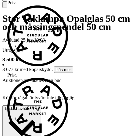
Pris:
.
Stor Taklampa Opalglas 50 cm
och mässingspendel 50 cm
Avslutad
25 jun 19:03
Utropspris
3 500 kr
3 677 kr med köparskydd.
Läs mer
Pris:
.
Auktionen avslutades utan bud
Köpförfrågan är tyvärr inte tillgänglig.
Endast avhämtning