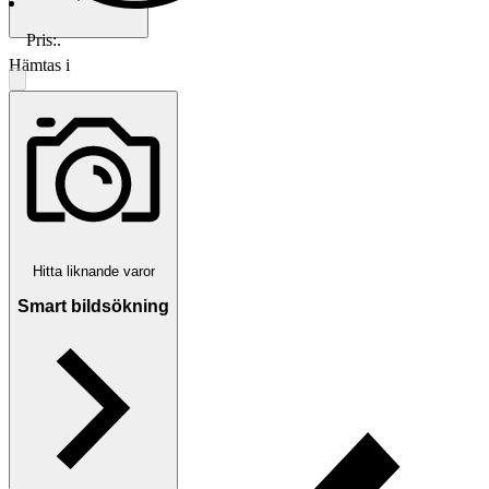
Pris:
.
Hämtas i
Hässleholm, Sverige
Betalning
Via Tradera
Hitta liknande varor
Traderas köparskydd
Smart bildsökning