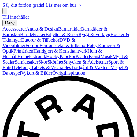
Sälj ditt fordon gratis! Läs mer om hur ->
Till innehållet
Meny
Accessoarer
Antikt & Design
Barnartiklar
Barnkläder &
Barnskor
Barnleksaker
Biljetter & Resor
Bygg & Verktyg
Böcker &
Tidningar
Datorer & Tillbehör
DVD &
Videofilmer
Fordon
Fordonsdelar & tillbehör
Foto, Kameror &
Optik
Frimärken
Handgjort & Konsthantverk
Hem &
Hushåll
Hemelektronik
Hobby
Klockor
Kläder
Konst
Musik
Mynt &
Sedlar
Samlarsaker
Skor
Skönhet
Smycken & Ädelstenar
Sport &
Fritid
Telefoni, Tablets & Wearables
Trädgård & Växter
TV-spel &
Datorspel
Vykort & Bilder
Övrigt
Inspiration