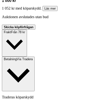
1 000 kr
1 052 kr med köparskydd.
Läs mer
Auktionen avslutades utan bud
Skicka köpförfrågan
Frakt
Från 78 kr
Betalning
Via Tradera
Traderas köparskydd