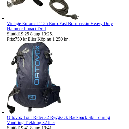
Vintage Euromat 1125 Euro-Fast Borrmaskin Heavy Duty
Hammer Impact Drill
Sluttid
19:25
8 aug 19:25
.
Pris:
750 kr
,
Eller Köp nu
1 250 kr
,
.
Ortovox Tour Rider 32 Ryggsäck Backpack Ski Touring
Vandring Trekking 32 liter
Sluttid
19:41
8 aug 19:41
.