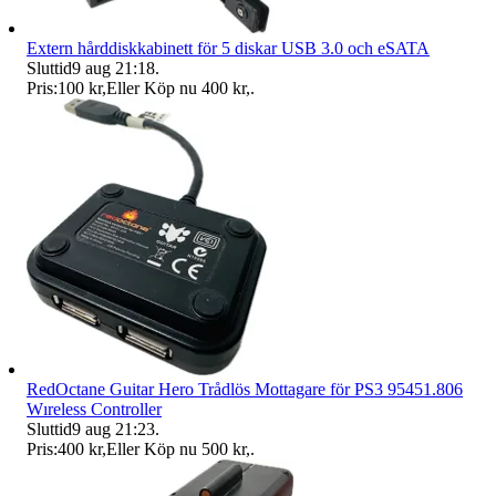
Extern hårddiskkabinett för 5 diskar USB 3.0 och eSATA
Sluttid
9 aug 21:18
.
Pris:
100 kr
,
Eller Köp nu
400 kr
,
.
RedOctane Guitar Hero Trådlös Mottagare för PS3 95451.806
Wıreless Controller
Sluttid
9 aug 21:23
.
Pris:
400 kr
,
Eller Köp nu
500 kr
,
.