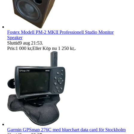
Fostex Modell PM-2 MKII Professionell Studio Monitor
Speaker
Sluttid
9 aug 21:53
.
Pris:
1 000 kr
,
Eller Köp nu
1 250 kr
,
.
Garmin GPSmap 276C med bluechart data card för Stockholm