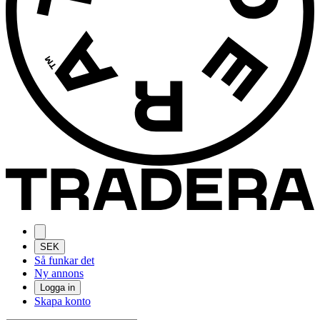
SEK
Så funkar det
Ny annons
Logga in
Skapa konto