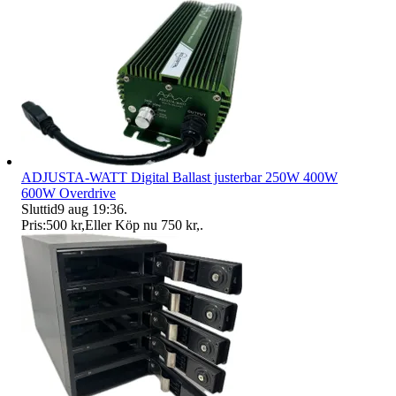
ADJUSTA-WATT Digital Ballast justerbar 250W 400W
600W Overdrive
Sluttid
9 aug 19:36
.
Pris:
500 kr
,
Eller Köp nu
750 kr
,
.