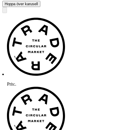
Hoppa över karusell
Pris:
.