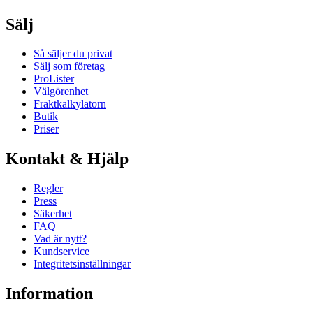
Sälj
Så säljer du privat
Sälj som företag
ProLister
Välgörenhet
Fraktkalkylatorn
Butik
Priser
Kontakt & Hjälp
Regler
Press
Säkerhet
FAQ
Vad är nytt?
Kundservice
Integritetsinställningar
Information