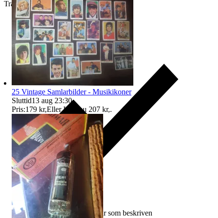
Traderas köparskydd
25 Vintage Samlarbilder - Musikikoner
Sluttid
13 aug 23:30
.
Pris:
179 kr
,
Eller Köp nu
207 kr
,
.
Ersättning om varan inte är som beskriven