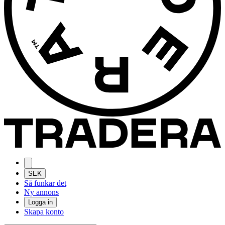
SEK
Så funkar det
Ny annons
Logga in
Skapa konto