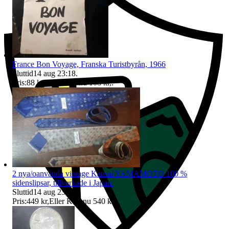
France Bon Voyage, Franska Turistbyrån, 1966
Sluttid
14 aug 23:18
.
Pris:
88 kr
,
Eller Köp nu
108 kr
,
.
2 nya/oanvända vintage Kansai YAMAMOTO 100 %
sidenslipsar, tillverkade i Japan.
Sluttid
14 aug 23:20
.
Pris:
449 kr
,
Eller Köp nu
540 kr
,
.