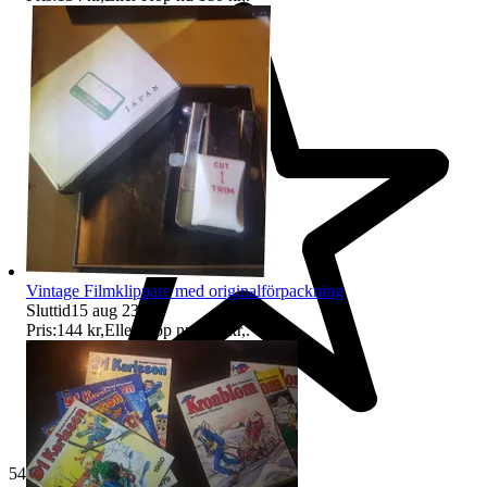
Vintage Filmklippare med originalförpackning
Sluttid
15 aug 23:11
.
Pris:
144 kr
,
Eller Köp nu
181 kr
,
.
543 omdömen