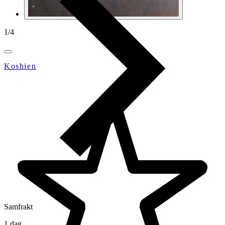
1
/
4
Koshien
Samfrakt
1 dag