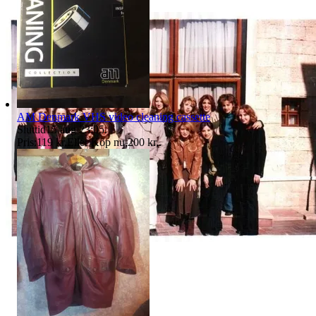
AM Denmark VHS video cleaning cassette
Sluttid
15 aug 23:05
.
Pris:
119 kr
,
Eller Köp nu
200 kr
,
.