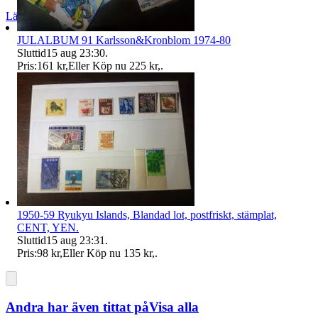
Läs omdömen
Följ
JULALBUM 91 Karlsson&Kronblom 1974-80
Sluttid
15 aug 23:30
.
Pris:
161 kr
,
Eller Köp nu
225 kr
,
.
1950-59 Ryukyu Islands, Blandad lot, postfriskt, stämplat,
CENT, YEN.
Sluttid
15 aug 23:31
.
Pris:
98 kr
,
Eller Köp nu
135 kr
,
.
Andra har även tittat på
Visa alla