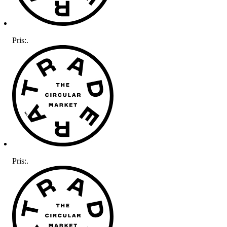
Pris:
.
Pris:
.