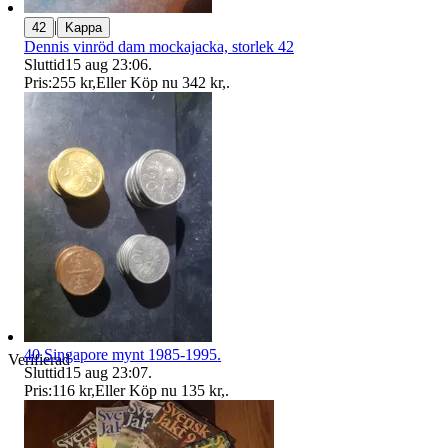
|
42
Kappa
Dennis vinröd dam mockajacka, storlek 42
Sluttid
15 aug 23:06
.
Pris:
255 kr
,
Eller Köp nu
342 kr
,
.
40 Singapore mynt 1985-1995.
Verifierad
Sluttid
15 aug 23:07
.
Pris:
116 kr
,
Eller Köp nu
135 kr
,
.