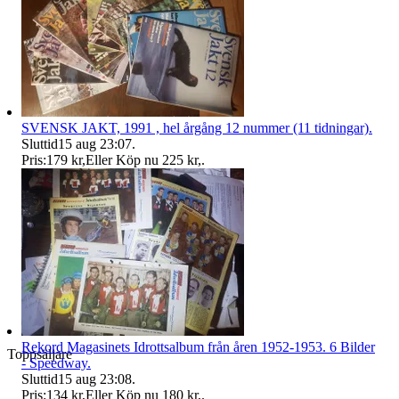
SVENSK JAKT, 1991 , hel årgång 12 nummer (11 tidningar).
Sluttid
15 aug 23:07
.
Pris:
179 kr
,
Eller Köp nu
225 kr
,
.
Rekord Magasinets Idrottsalbum från åren 1952-1953. 6 Bilder
Toppsäljare
- Speedway.
Sluttid
15 aug 23:08
.
Pris:
134 kr
,
Eller Köp nu
180 kr
,
.