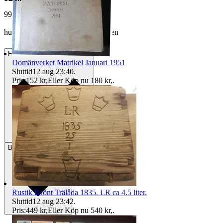
99 kr med köparskydd.
Läs mer
humorous_somphon vann auktionen
Frakt
Fri frakt Annat fraktsätt
Domänverket Matrikel Januari 1951
Sluttid
12 aug 23:40
.
Pris:
152 kr
,
Eller Köp nu
180 kr
,
.
Betalning
Via Tradera
Rustik Krönt Trälåda 1835. LR ca 4.5 liter.
Sluttid
12 aug 23:42
.
Pris:
449 kr
,
Eller Köp nu
540 kr
,
.