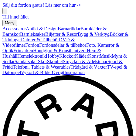
Sälj ditt fordon gratis! Läs mer om hur ->
Till innehållet
Meny
Accessoarer
Antikt & Design
Barnartiklar
Barnkläder &
Barnskor
Barnleksaker
Biljetter & Resor
Bygg & Verktyg
Böcker &
Tidningar
Datorer & Tillbehör
DVD &
Videofilmer
Fordon
Fordonsdelar & tillbehör
Foto, Kameror &
Optik
Frimärken
Handgjort & Konsthantverk
Hem &
Hushåll
Hemelektronik
Hobby
Klockor
Kläder
Konst
Musik
Mynt &
Sedlar
Samlarsaker
Skor
Skönhet
Smycken & Ädelstenar
Sport &
Fritid
Telefoni, Tablets & Wearables
Trädgård & Växter
TV-spel &
Datorspel
Vykort & Bilder
Övrigt
Inspiration