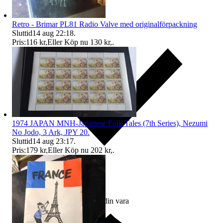
Retro - Brimar PL81 Radio Valve med originalförpackning
Sluttid
14 aug 22:18
.
Pris:
116 kr
,
Eller Köp nu
130 kr
,
.
1974 JAPAN MNH-Japanese Folk Tales (7th Series), Nezumi
No Jodo, 3 Ark, JPY 20.
Sluttid
14 aug 23:17
.
Pris:
179 kr
,
Eller Köp nu
202 kr
,
.
Ersättning om du inte får din vara