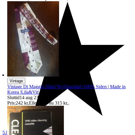
Vintage
Vintage Di Maggio Slips| Ny/Oanvänd |100% Siden | Made in
Korea |Lila&Vit|
Sluttid
14 aug 23:45
.
Pris:
242 kr
,
Eller Köp nu
315 kr
,
.
5.0