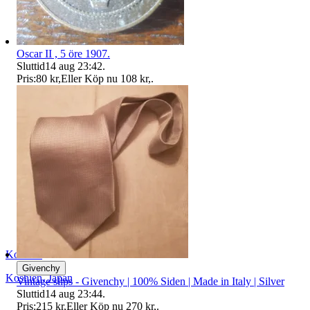
Oscar II , 5 öre 1907.
Sluttid
14 aug 23:42
.
Pris:
80 kr
,
Eller Köp nu
108 kr
,
.
Koshien
Givenchy
Koshien
,
Japan
Vintage slips - Givenchy | 100% Siden | Made in Italy | Silver
Sluttid
14 aug 23:44
.
Pris:
215 kr
,
Eller Köp nu
270 kr
,
.