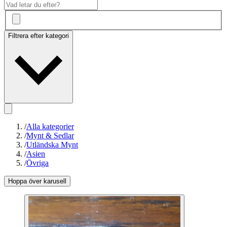
Filtrera efter kategori
/
Alla kategorier
/
Mynt & Sedlar
/
Utländska Mynt
/
Asien
/
Övriga
Hoppa över karusell