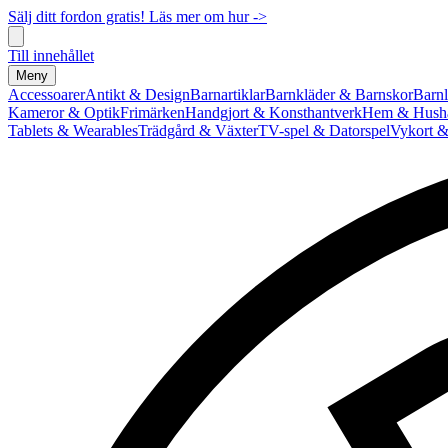
Sälj ditt fordon gratis! Läs mer om hur ->
Till innehållet
Meny
Accessoarer
Antikt & Design
Barnartiklar
Barnkläder & Barnskor
Barnl
Kameror & Optik
Frimärken
Handgjort & Konsthantverk
Hem & Hushå
Tablets & Wearables
Trädgård & Växter
TV-spel & Datorspel
Vykort &