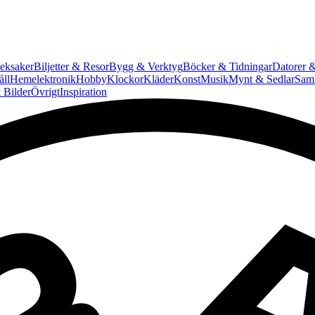
eksaker
Biljetter & Resor
Bygg & Verktyg
Böcker & Tidningar
Datorer &
ll
Hemelektronik
Hobby
Klockor
Kläder
Konst
Musik
Mynt & Sedlar
Saml
 Bilder
Övrigt
Inspiration