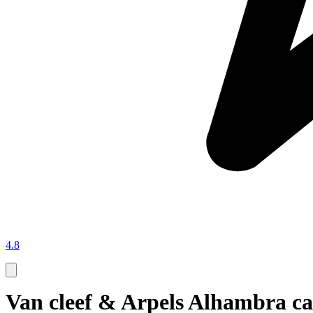
4.8
Van cleef & Arpels Alhambra car