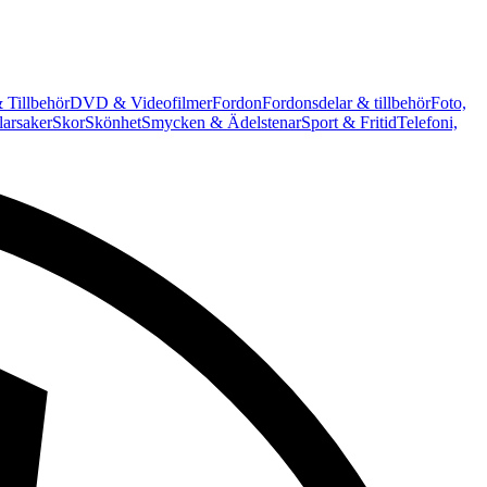
 Tillbehör
DVD & Videofilmer
Fordon
Fordonsdelar & tillbehör
Foto,
arsaker
Skor
Skönhet
Smycken & Ädelstenar
Sport & Fritid
Telefoni,