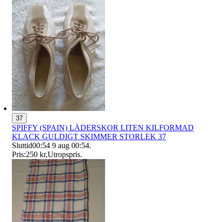
37
SPIFFY (SPAIN) LÄDERSKOR LITEN KILFORMAD
KLACK GULDIGT SKIMMER STORLEK 37
Sluttid
00:54
9 aug 00:54
.
Pris:
250 kr
,
Utropspris
.