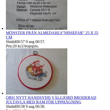
MÖNSTER FRÅN ALMEDAHLS"NISSEFAR" 25 X 55
CM
Sluttid
00:57
9 aug 00:57
.
Pris:
20 kr
,
Utropspris
.
OBS! NYTT HANDSYDD VÄLGJORD BRODERAD
JULTAVLA MED RAM FÖR UPPHÄGNING
Sluttid
00:58
9 aug 00:58
.