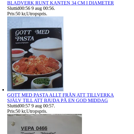
BLADVERK RUNT KANTEN 34 CM I DIAMETER
Sluttid
00:56
9 aug 00:56
.
Pris:
50 kr
,
Utropspris
.
GOTT MED PASTA ALLT FRÅN ATT TILLVERKA
SJÄLV TILL ATT BJUDA PÅ EN GOD MIDDAG
Sluttid
00:57
9 aug 00:57
.
Pris:
50 kr
,
Utropspris
.