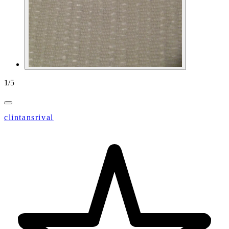
1
/
5
clintansrival