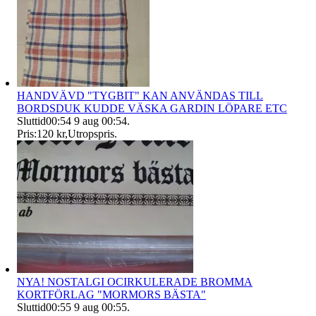
HANDVÄVD "TYGBIT" KAN ANVÄNDAS TILL
BORDSDUK KUDDE VÄSKA GARDIN LÖPARE ETC
Sluttid
00:54
9 aug 00:54
.
Pris:
120 kr
,
Utropspris
.
NYA! NOSTALGI OCIRKULERADE BROMMA
KORTFÖRLAG "MORMORS BÄSTA"
Sluttid
00:55
9 aug 00:55
.