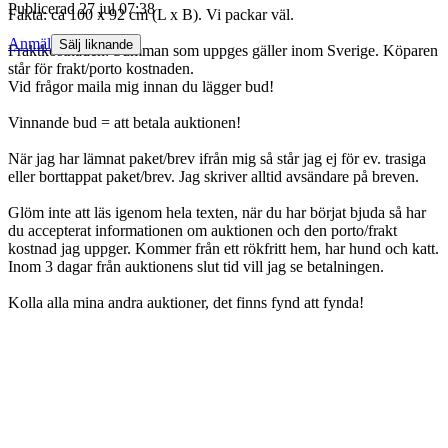
Publicerad
27 jul 07:38
Fakta: ca 100 x 92 cm (L x B). Vi packar väl.
Anmäl
Sälj liknande
Fraktkostnaden: Summan som uppges gäller inom Sverige. Köparen
står för frakt/porto kostnaden.
Vid frågor maila mig innan du lägger bud!
Vinnande bud = att betala auktionen!
När jag har lämnat paket/brev ifrån mig så står jag ej för ev. trasiga
eller borttappat paket/brev. Jag skriver alltid avsändare på breven.
Glöm inte att läs igenom hela texten, när du har börjat bjuda så har
du accepterat informationen om auktionen och den porto/frakt
kostnad jag uppger. Kommer från ett rökfritt hem, har hund och katt.
Inom 3 dagar från auktionens slut tid vill jag se betalningen.
Kolla alla mina andra auktioner, det finns fynd att fynda!