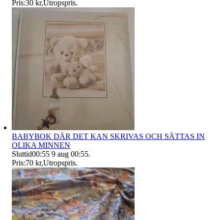
Pris:
30 kr
,
Utropspris
.
BABYBOK DÄR DET KAN SKRIVAS OCH SÄTTAS IN
OLIKA MINNEN
Sluttid
00:55
9 aug 00:55
.
Pris:
70 kr
,
Utropspris
.