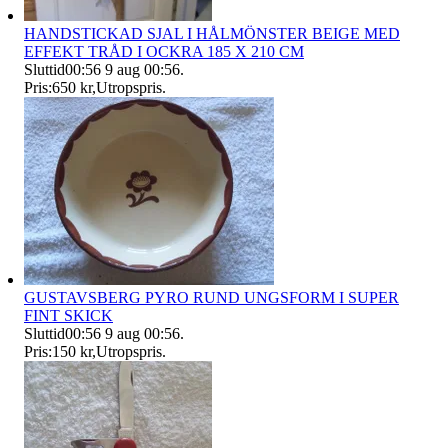
HANDSTICKAD SJAL I HÅLMÖNSTER BEIGE MED
EFFEKT TRÅD I OCKRA 185 X 210 CM
Sluttid
00:56
9 aug 00:56
.
Pris:
650 kr
,
Utropspris
.
GUSTAVSBERG PYRO RUND UNGSFORM I SUPER
FINT SKICK
Sluttid
00:56
9 aug 00:56
.
Pris:
150 kr
,
Utropspris
.