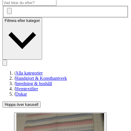
Filtrera efter kategori
/
Alla kategorier
/
Handgjort & Konsthantverk
/
Inredning & hushåll
/
Hemtextilier
/
Dukar
Hoppa över karusell