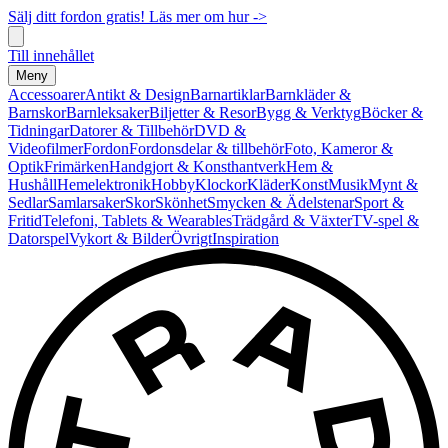
Sälj ditt fordon gratis! Läs mer om hur ->
Till innehållet
Meny
Accessoarer
Antikt & Design
Barnartiklar
Barnkläder &
Barnskor
Barnleksaker
Biljetter & Resor
Bygg & Verktyg
Böcker &
Tidningar
Datorer & Tillbehör
DVD &
Videofilmer
Fordon
Fordonsdelar & tillbehör
Foto, Kameror &
Optik
Frimärken
Handgjort & Konsthantverk
Hem &
Hushåll
Hemelektronik
Hobby
Klockor
Kläder
Konst
Musik
Mynt &
Sedlar
Samlarsaker
Skor
Skönhet
Smycken & Ädelstenar
Sport &
Fritid
Telefoni, Tablets & Wearables
Trädgård & Växter
TV-spel &
Datorspel
Vykort & Bilder
Övrigt
Inspiration