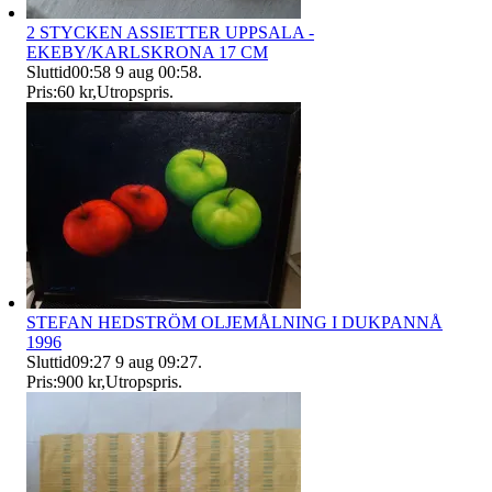
2 STYCKEN ASSIETTER UPPSALA -
EKEBY/KARLSKRONA 17 CM
Sluttid
00:58
9 aug 00:58
.
Pris:
60 kr
,
Utropspris
.
STEFAN HEDSTRÖM OLJEMÅLNING I DUKPANNÅ
1996
Sluttid
09:27
9 aug 09:27
.
Pris:
900 kr
,
Utropspris
.