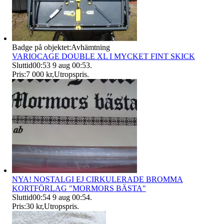
Badge på objektet:
Avhämtning
VARIOCAGE DOUBLE XL I MYCKET FINT SKICK
Sluttid
00:53
9 aug 00:53
.
Pris:
7 000 kr
,
Utropspris
.
NYA! NOSTALGI EJ CIRKULERADE BROMMA
KORTFÖRLAG "MORMORS BÄSTA"
Sluttid
00:54
9 aug 00:54
.
Pris:
30 kr
,
Utropspris
.