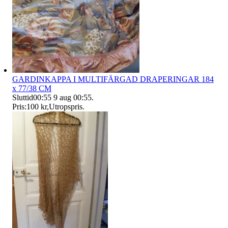
GARDINKAPPA I MULTIFÄRGAD DRAPERINGAR 184
x 77/38 CM
Sluttid
00:55
9 aug 00:55
.
Pris:
100 kr
,
Utropspris
.