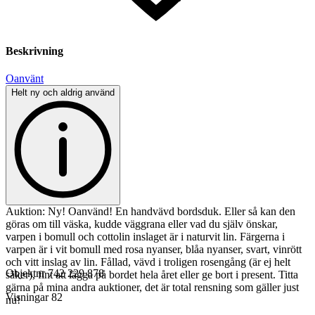
Beskrivning
Oanvänt
Helt ny och aldrig använd
Auktion: Ny! Oanvänd! En handvävd bordsduk. Eller så kan den
göras om till väska, kudde väggrana eller vad du själv önskar,
varpen i bomull och cottolin inslaget är i naturvit lin. Färgerna i
varpen är i vit bomull med rosa nyanser, blåa nyanser, svart, vinrött
och vitt inslag av lin. Fållad, vävd i troligen rosengång (är ej helt
Objektnr
742 229 878
säker), fint att lägga på bordet hela året eller ge bort i present. Titta
gärna på mina andra auktioner, det är total rensning som gäller just
Visningar
82
nu!