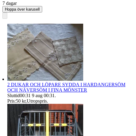
7 dagar
Hoppa över karusell
2 DUKAR OCH LÖPARE SYDDA I HARDANGERSÖM
OCH NÄVERSÖM I FINA MÖNSTER
Sluttid
00:31
9 aug 00:31
.
Pris:
50 kr
,
Utropspris
.