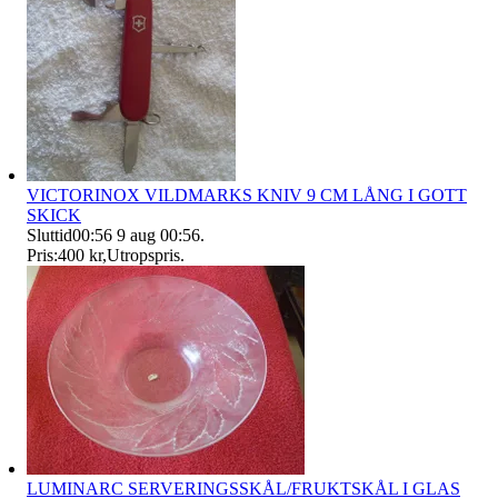
VICTORINOX VILDMARKS KNIV 9 CM LÅNG I GOTT
SKICK
Sluttid
00:56
9 aug 00:56
.
Pris:
400 kr
,
Utropspris
.
LUMINARC SERVERINGSSKÅL/FRUKTSKÅL I GLAS