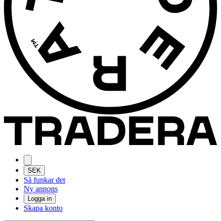
SEK
Så funkar det
Ny annons
Logga in
Skapa konto