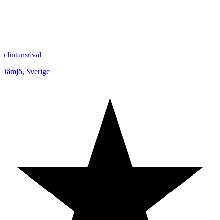
clintansrival
Jämjö
,
Sverige