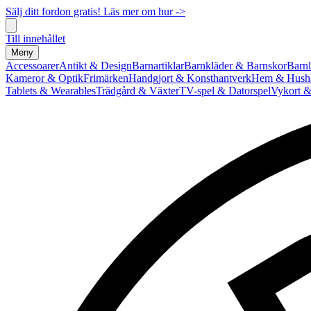
Sälj ditt fordon gratis! Läs mer om hur ->
Till innehållet
Meny
Accessoarer
Antikt & Design
Barnartiklar
Barnkläder & Barnskor
Barnl
Kameror & Optik
Frimärken
Handgjort & Konsthantverk
Hem & Hushå
Tablets & Wearables
Trädgård & Växter
TV-spel & Datorspel
Vykort &