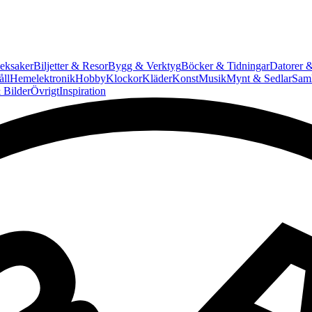
eksaker
Biljetter & Resor
Bygg & Verktyg
Böcker & Tidningar
Datorer &
ll
Hemelektronik
Hobby
Klockor
Kläder
Konst
Musik
Mynt & Sedlar
Saml
 Bilder
Övrigt
Inspiration