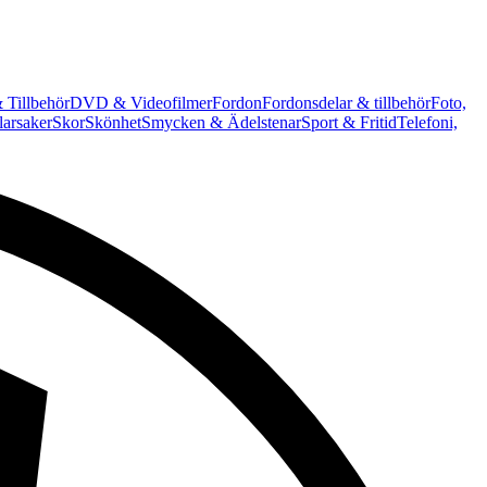
 Tillbehör
DVD & Videofilmer
Fordon
Fordonsdelar & tillbehör
Foto,
arsaker
Skor
Skönhet
Smycken & Ädelstenar
Sport & Fritid
Telefoni,