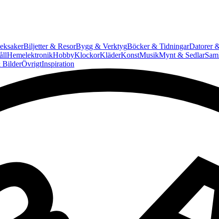
eksaker
Biljetter & Resor
Bygg & Verktyg
Böcker & Tidningar
Datorer &
ll
Hemelektronik
Hobby
Klockor
Kläder
Konst
Musik
Mynt & Sedlar
Saml
 Bilder
Övrigt
Inspiration