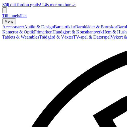
Sälj ditt fordon gratis! Läs mer om hur ->
Till innehållet
Meny
Accessoarer
Antikt & Design
Barnartiklar
Barnkläder & Barnskor
Barnl
Kameror & Optik
Frimärken
Handgjort & Konsthantverk
Hem & Hushå
Tablets & Wearables
Trädgård & Växter
TV-spel & Datorspel
Vykort &