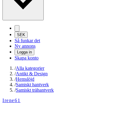
SEK
Så funkar det
Ny annons
Logga in
Skapa konto
/
Alla kategorier
/
Antikt & Design
/
Hemslöjd
/
Samiskt hantverk
/
Samiskt trähantverk
Irene61