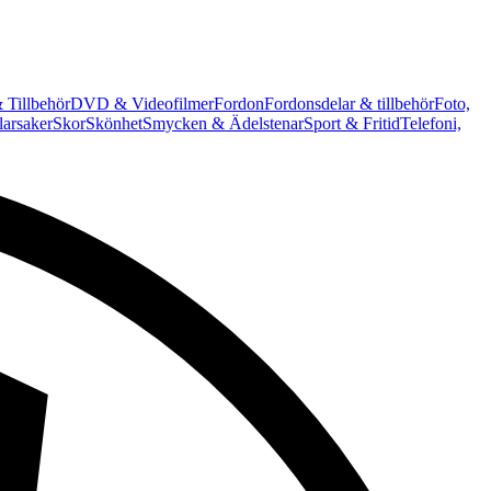
 Tillbehör
DVD & Videofilmer
Fordon
Fordonsdelar & tillbehör
Foto,
arsaker
Skor
Skönhet
Smycken & Ädelstenar
Sport & Fritid
Telefoni,