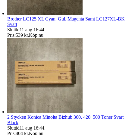
Brother LC125 XL Cyan, Gul, Magenta Samt LC127XL-BK
Svart
Sluttid
11 aug 16:44
.
Pris:
539 kr
,
Köp nu
.
2 Stycken Konica Minolta Bizhub 360, 420, 500 Toner Svart
Black
Sluttid
11 aug 16:44
.
Pris:
404 kr
,
Köp nu
.