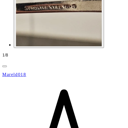
1
/
8
Mareld018