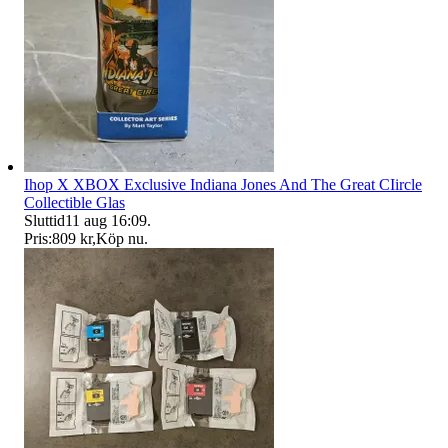
Ihop X XBOX Exclusive Indiana Jones And The Great CIircle
Collectible Glas
Sluttid
11 aug 16:09
.
Pris:
809 kr
,
Köp nu
.