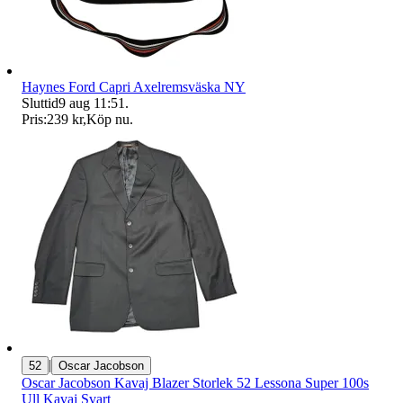
Haynes Ford Capri Axelremsväska NY
Sluttid
9 aug 11:51
.
Pris:
239 kr
,
Köp nu
.
|
52
Oscar Jacobson
Oscar Jacobson Kavaj Blazer Storlek 52 Lessona Super 100s
Ull Kavaj Svart