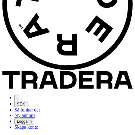
SEK
Så funkar det
Ny annons
Logga in
Skapa konto