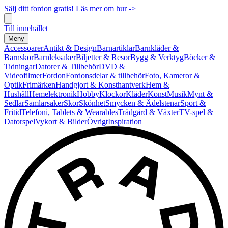
Sälj ditt fordon gratis! Läs mer om hur ->
Till innehållet
Meny
Accessoarer
Antikt & Design
Barnartiklar
Barnkläder &
Barnskor
Barnleksaker
Biljetter & Resor
Bygg & Verktyg
Böcker &
Tidningar
Datorer & Tillbehör
DVD &
Videofilmer
Fordon
Fordonsdelar & tillbehör
Foto, Kameror &
Optik
Frimärken
Handgjort & Konsthantverk
Hem &
Hushåll
Hemelektronik
Hobby
Klockor
Kläder
Konst
Musik
Mynt &
Sedlar
Samlarsaker
Skor
Skönhet
Smycken & Ädelstenar
Sport &
Fritid
Telefoni, Tablets & Wearables
Trädgård & Växter
TV-spel &
Datorspel
Vykort & Bilder
Övrigt
Inspiration