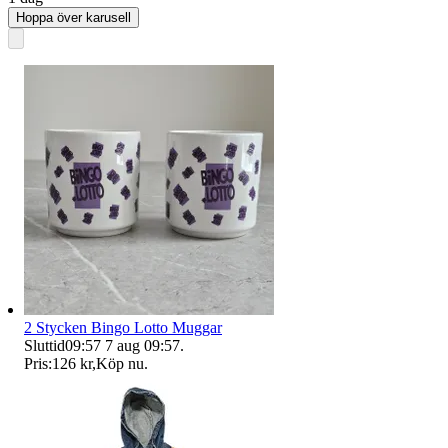
Hoppa över karusell
2 Stycken Bingo Lotto Muggar
Sluttid
09:57
7 aug 09:57
.
Pris:
126 kr
,
Köp nu
.