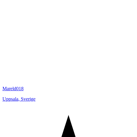
Mareld018
Uppsala
,
Sverige