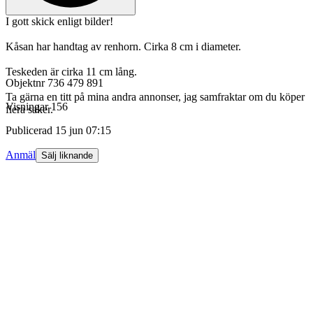
I gott skick enligt bilder!
Kåsan har handtag av renhorn. Cirka 8 cm i diameter.
Teskeden är cirka 11 cm lång.
Objektnr
736 479 891
Ta gärna en titt på mina andra annonser, jag samfraktar om du köper
Visningar
156
flera saker.
Publicerad
15 jun 07:15
Anmäl
Sälj liknande