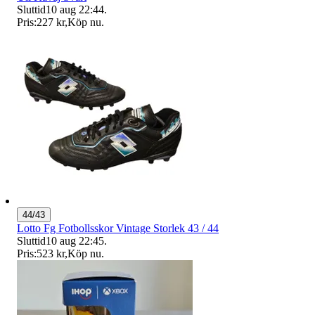
Sluttid
10 aug 22:44
.
Pris:
227 kr
,
Köp nu
.
44/43
Lotto Fg Fotbollsskor Vintage Storlek 43 / 44
Sluttid
10 aug 22:45
.
Pris:
523 kr
,
Köp nu
.