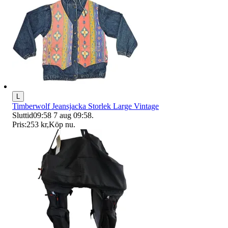
L
Timberwolf Jeansjacka Storlek Large Vintage
Sluttid
09:58
7 aug 09:58
.
Pris:
253 kr
,
Köp nu
.