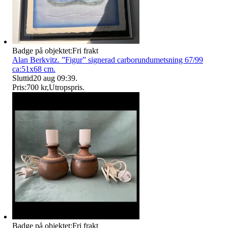
Badge på objektet:
Fri frakt
Alan Berkvitz. ”Figur” signerad carborundumetsning 67/99
ca:51x68 cm.
Sluttid
20 aug 09:39
.
Pris:
700 kr
,
Utropspris
.
Badge på objektet:
Fri frakt