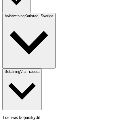
Avhämtning
Karlstad, Sverige
Betalning
Via Tradera
Traderas köparskydd