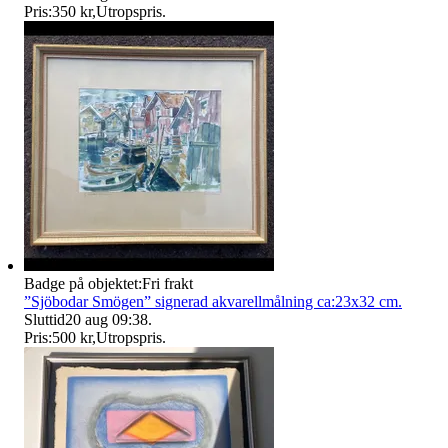
Pris:
350 kr
,
Utropspris
.
Badge på objektet:
Fri frakt
”Sjöbodar Smögen” signerad akvarellmålning ca:23x32 cm.
Sluttid
20 aug 09:38
.
Pris:
500 kr
,
Utropspris
.