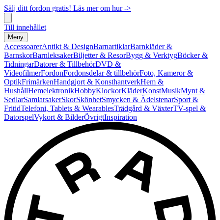
Sälj ditt fordon gratis! Läs mer om hur ->
Till innehållet
Meny
Accessoarer
Antikt & Design
Barnartiklar
Barnkläder &
Barnskor
Barnleksaker
Biljetter & Resor
Bygg & Verktyg
Böcker &
Tidningar
Datorer & Tillbehör
DVD &
Videofilmer
Fordon
Fordonsdelar & tillbehör
Foto, Kameror &
Optik
Frimärken
Handgjort & Konsthantverk
Hem &
Hushåll
Hemelektronik
Hobby
Klockor
Kläder
Konst
Musik
Mynt &
Sedlar
Samlarsaker
Skor
Skönhet
Smycken & Ädelstenar
Sport &
Fritid
Telefoni, Tablets & Wearables
Trädgård & Växter
TV-spel &
Datorspel
Vykort & Bilder
Övrigt
Inspiration