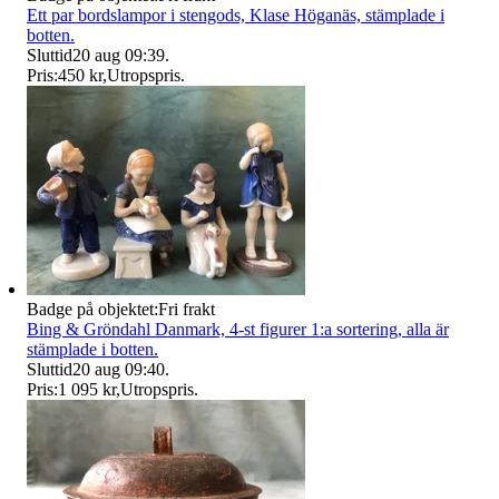
Ett par bordslampor i stengods, Klase Höganäs, stämplade i
botten.
Sluttid
20 aug 09:39
.
Pris:
450 kr
,
Utropspris
.
Badge på objektet:
Fri frakt
Bing & Gröndahl Danmark, 4-st figurer 1:a sortering, alla är
stämplade i botten.
Sluttid
20 aug 09:40
.
Pris:
1 095 kr
,
Utropspris
.