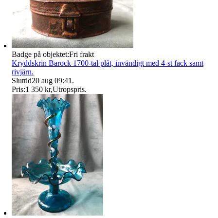
Badge på objektet:
Fri frakt
Kryddskrin Barock 1700-tal plåt, invändigt med 4-st fack samt
rivjärn.
Sluttid
20 aug 09:41
.
Pris:
1 350 kr
,
Utropspris
.