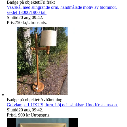
Badge på objektet:
Fri frakt
Vas/skål med slingrande orm, handmålade motiv av blommor,
seklet 18000/1900-tal.
Sluttid
20 aug 09:42
.
Pris:
750 kr
,
Utropspris
.
Badge på objektet:
Avhämtning
Golvlampa LUXUS, furu, höj och sänkbar, Uno Kristiansson.
Sluttid
20 aug 09:42
.
Pris:
1 900 kr
,
Utropspris
.