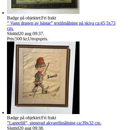
Badge på objektet:
Fri frakt
” Vagn dragen av hästar” textilmålning på skiva ca:45,5x73
cm.
Sluttid
20 aug 09:37
.
Pris:
500 kr
,
Utropspris
.
Badge på objektet:
Fri frakt
”Lappelill”, signerad akvarellmålning ca:39x32 cm.
Sluttid
20 aug 09:38
.