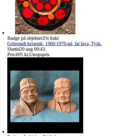
Badge på objektet:
Fri frakt
Grünstadt keramik, 1960-1970-tal, fat lava, Tysk.
Sluttid
20 aug 09:43
.
Pris:
695 kr
,
Utropspris
.