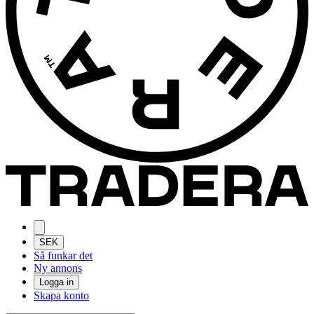
SEK
Så funkar det
Ny annons
Logga in
Skapa konto