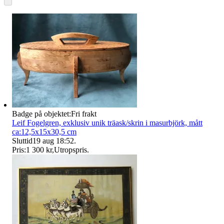
Badge på objektet:
Fri frakt
Leif Fogelgren, exklusiv unik träask/skrin i masurbjörk, mått
ca:12,5x15x30,5 cm
Sluttid
19 aug 18:52
.
Pris:
1 300 kr
,
Utropspris
.