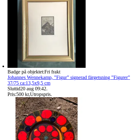
Badge på objektet:
Fri frakt
Johannes Wennekamp, ”Figur” signerad färgetsning ”Figurer”
37/75 ca:13,5x9,5 cm
Sluttid
20 aug 09:42
.
Pris:
500 kr
,
Utropspris
.