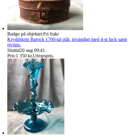
Badge på objektet:
Fri frakt
Kryddskrin Barock 1700-tal plåt, invändigt med 4-st fack samt
rivjärn.
Sluttid
20 aug 09:41
.
Pris:
1 350 kr
,
Utropspris
.