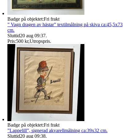
Badge på objektet:
Fri frakt
” Vagn dragen av hästar” textilmålning på skiva ca:45,5x73
cm.
Sluttid
20 aug 09:37
.
Pris:
500 kr
,
Utropspris
.
Badge på objektet:
Fri frakt
”Lappelill”, signerad akvarellmålning ca:39x32 cm.
Sluttid
20 aug 09:38
.