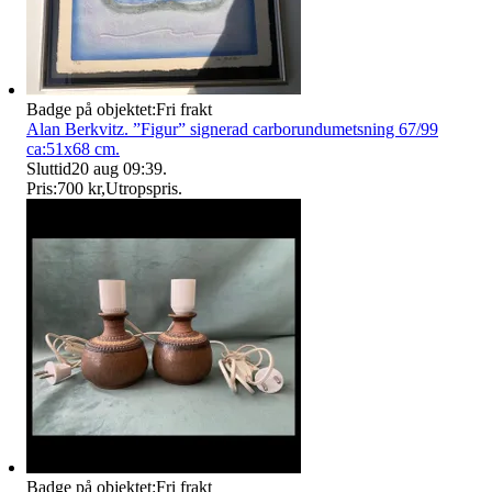
Badge på objektet:
Fri frakt
Alan Berkvitz. ”Figur” signerad carborundumetsning 67/99
ca:51x68 cm.
Sluttid
20 aug 09:39
.
Pris:
700 kr
,
Utropspris
.
Badge på objektet:
Fri frakt