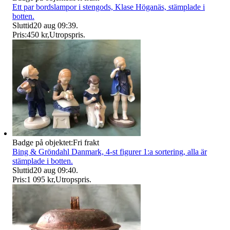
Ett par bordslampor i stengods, Klase Höganäs, stämplade i
botten.
Sluttid
20 aug 09:39
.
Pris:
450 kr
,
Utropspris
.
Badge på objektet:
Fri frakt
Bing & Gröndahl Danmark, 4-st figurer 1:a sortering, alla är
stämplade i botten.
Sluttid
20 aug 09:40
.
Pris:
1 095 kr
,
Utropspris
.