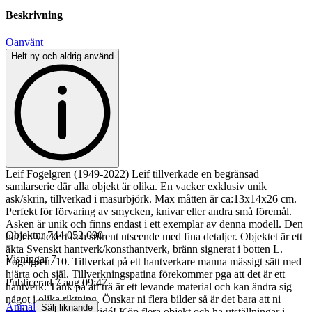
Beskrivning
Oanvänt
Helt ny och aldrig använd
Leif Fogelgren (1949-2022) Leif tillverkade en begränsad
samlarserie där alla objekt är olika. En vacker exklusiv unik
ask/skrin, tillverkad i masurbjörk. Max måtten är ca:13x14x26 cm.
Perfekt för förvaring av smycken, knivar eller andra små föremål.
Asken är unik och finns endast i ett exemplar av denna modell. Den
Objektnr
744 052 090
har ett vackert och stilrent utseende med fina detaljer. Objektet är ett
äkta Svenskt hantverk/konsthantverk, bränn signerat i botten L.
Visningar
7
Fogelgren. 10. Tillverkat på ett hantverkare manna mässigt sätt med
hjärta och själ. Tillverkningspatina förekommer pga att det är ett
Publicerad
7 aug 09:47
hantverk. Tänk på att trä är ett levande material och kan ändra sig
något i olika riktning. Önskar ni flera bilder så är det bara att ni
Anmäl
Sälj liknande
mailar till mig! Affärsidé! Köp flera objekt och ha utställningar i