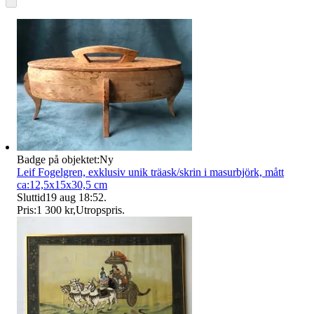
Badge på objektet:
Ny
Leif Fogelgren, exklusiv unik träask/skrin i masurbjörk, mått
ca:12,5x15x30,5 cm
Sluttid
19 aug 18:52
.
Pris:
1 300 kr
,
Utropspris
.