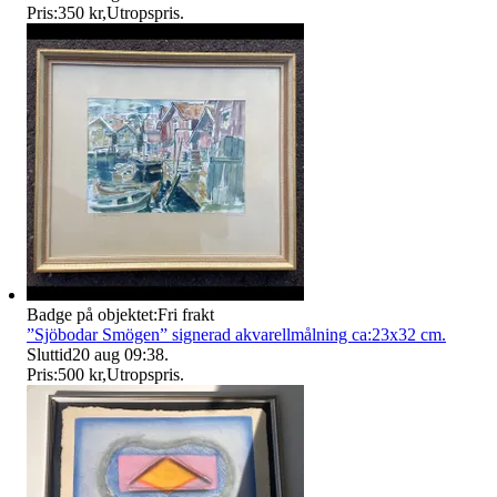
Pris:
350 kr
,
Utropspris
.
Badge på objektet:
Fri frakt
”Sjöbodar Smögen” signerad akvarellmålning ca:23x32 cm.
Sluttid
20 aug 09:38
.
Pris:
500 kr
,
Utropspris
.