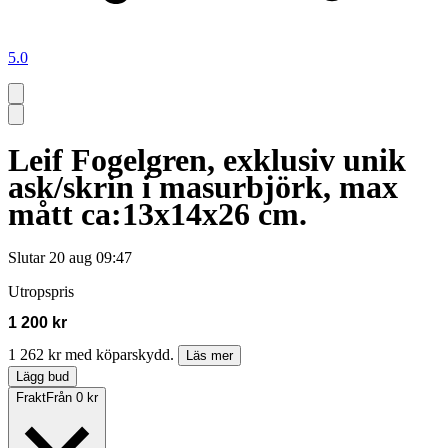
5.0
Leif Fogelgren, exklusiv unik
ask/skrin i masurbjörk, max
mått ca:13x14x26 cm.
Slutar
20 aug 09:47
Utropspris
1 200 kr
1 262 kr med köparskydd.
Läs mer
Lägg bud
Frakt
Från 0 kr