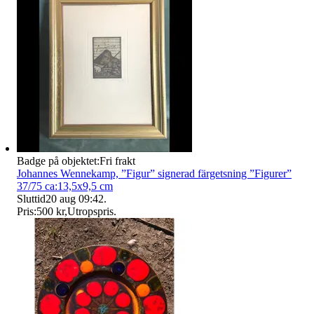
Badge på objektet:
Fri frakt
Johannes Wennekamp, ”Figur” signerad färgetsning ”Figurer”
37/75 ca:13,5x9,5 cm
Sluttid
20 aug 09:42
.
Pris:
500 kr
,
Utropspris
.