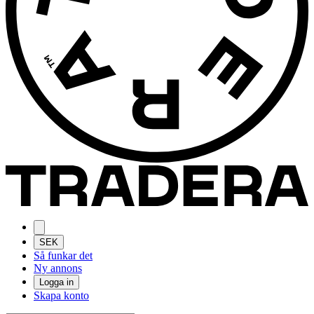
SEK
Så funkar det
Ny annons
Logga in
Skapa konto