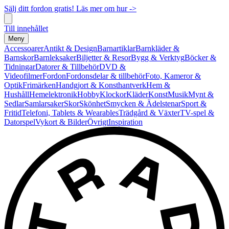
Sälj ditt fordon gratis! Läs mer om hur ->
Till innehållet
Meny
Accessoarer
Antikt & Design
Barnartiklar
Barnkläder &
Barnskor
Barnleksaker
Biljetter & Resor
Bygg & Verktyg
Böcker &
Tidningar
Datorer & Tillbehör
DVD &
Videofilmer
Fordon
Fordonsdelar & tillbehör
Foto, Kameror &
Optik
Frimärken
Handgjort & Konsthantverk
Hem &
Hushåll
Hemelektronik
Hobby
Klockor
Kläder
Konst
Musik
Mynt &
Sedlar
Samlarsaker
Skor
Skönhet
Smycken & Ädelstenar
Sport &
Fritid
Telefoni, Tablets & Wearables
Trädgård & Växter
TV-spel &
Datorspel
Vykort & Bilder
Övrigt
Inspiration