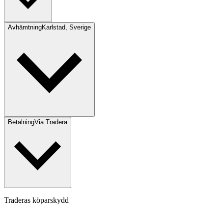
Avhämtning
Karlstad, Sverige
Betalning
Via Tradera
Traderas köparskydd