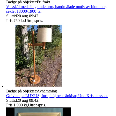
Badge på objektet:
Fri frakt
Vas/skål med slingrande orm, handmålade motiv av blommor,
seklet 18000/1900-tal.
Sluttid
20 aug 09:42
.
Pris:
750 kr
,
Utropspris
.
Badge på objektet:
Avhämtning
Golvlampa LUXUS, furu, höj och sänkbar, Uno Kristiansson.
Sluttid
20 aug 09:42
.
Pris:
1 900 kr
,
Utropspris
.