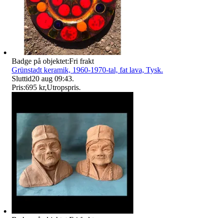
Badge på objektet:
Fri frakt
Grünstadt keramik, 1960-1970-tal, fat lava, Tysk.
Sluttid
20 aug 09:43
.
Pris:
695 kr
,
Utropspris
.