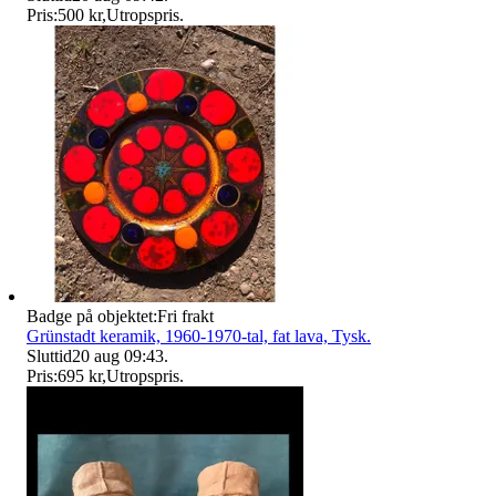
Pris:
500 kr
,
Utropspris
.
Badge på objektet:
Fri frakt
Grünstadt keramik, 1960-1970-tal, fat lava, Tysk.
Sluttid
20 aug 09:43
.
Pris:
695 kr
,
Utropspris
.