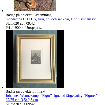
Badge på objektet:
Avhämtning
Golvlampa LUXUS, furu, höj och sänkbar, Uno Kristiansson.
Sluttid
20 aug 09:42
.
Pris:
1 900 kr
,
Utropspris
.
Badge på objektet:
Fri frakt
Johannes Wennekamp, ”Figur” signerad färgetsning ”Figurer”
37/75 ca:13,5x9,5 cm
Sluttid
20 aug 09:42
.