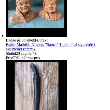
Badge på objektet:
Fri frakt
Esther Mathilda Nilsson, ”Samer” 1-par initial signerade i
skulpterad keramik.
Sluttid
20 aug 09:43
.
Pris:
795 kr
,
Utropspris
.