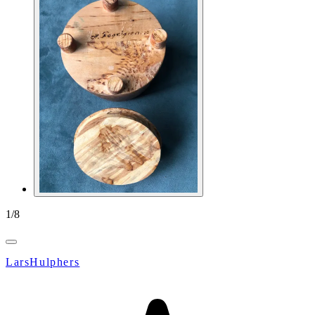
1
/
8
LarsHulphers