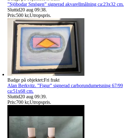
”Sjöbodar Smögen” signerad akvarellmålning ca:23x32 cm.
Sluttid
20 aug 09:38
.
Pris:
500 kr
,
Utropspris
.
Badge på objektet:
Fri frakt
Alan Berkvitz. ”Figur” signerad carborundumetsning 67/99
ca:51x68 cm.
Sluttid
20 aug 09:39
.
Pris:
700 kr
,
Utropspris
.