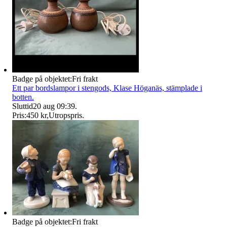
Badge på objektet:
Fri frakt
Ett par bordslampor i stengods, Klase Höganäs, stämplade i
botten.
Sluttid
20 aug 09:39
.
Pris:
450 kr
,
Utropspris
.
Badge på objektet:
Fri frakt