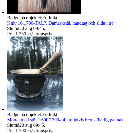
Badge på objektet:
Fri frakt
Kniv 16,1700-TAL?, Damaskstål, handtag och slida i trä.
Sluttid
20 aug 09:45
.
Pris:
1 250 kr
,
Utropspris
.
Badge på objektet:
Fri frakt
Mortel med stöt, 1600/1700-tal, troligtvis brons (härlig patina).
Sluttid
20 aug 09:45
.
Pris:
1 500 kr
,
Utropspris
.