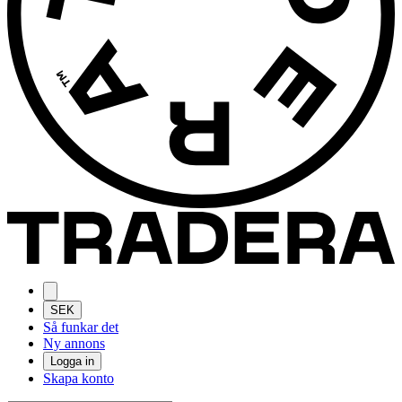
SEK
Så funkar det
Ny annons
Logga in
Skapa konto