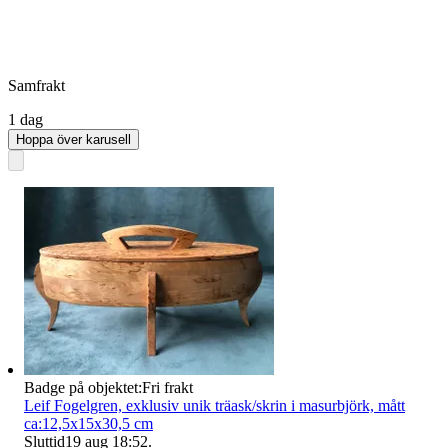
Samfrakt
1 dag
Hoppa över karusell
Badge på objektet:
Fri frakt
Leif Fogelgren, exklusiv unik träask/skrin i masurbjörk, mått
ca:12,5x15x30,5 cm
Sluttid
19 aug 18:52
.