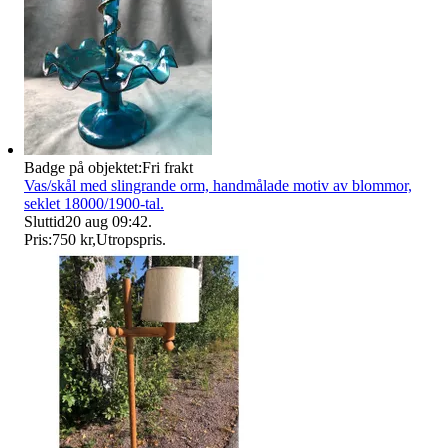
Badge på objektet:
Fri frakt
Vas/skål med slingrande orm, handmålade motiv av blommor,
seklet 18000/1900-tal.
Sluttid
20 aug 09:42
.
Pris:
750 kr
,
Utropspris
.