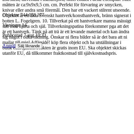
måtten är ca:9x9x9,5 cm. cm. Perfekt för förvaring av smycken,
knivar eller andra små föremål. Den har ett vackert stilrent utseende.
Objektnr
744 058 377
Objektet är ett äkta Svenskt hantverk/konsthantverk, bränn signerat i
botten L. Fogelgren. 10. Tillverkat på ett hantverkare manna mässigt
Visningar
14
sätt med hjärta och själ. Tillverkningspatina förekommer pga att det
är ett hantverk. Tänk på att trä är ett levande material och kan ändra
Publicerad
7 aug 10:33
sig något i olika riktning. Önskar ni flera bilder så är det bara att ni
mailar till mig! Affärsidé! köp flera objekt och ha utställningar i
Anmäl
Sälj liknande
butik eller galleri. Frakten är gratis inom EU. Ska objektet skickas
utanför EU, då tillkommer fraktkostnad till självkostnadspris.