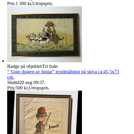
Pris:
1 300 kr
,
Utropspris
.
Badge på objektet:
Fri frakt
” Vagn dragen av hästar” textilmålning på skiva ca:45,5x73
cm.
Sluttid
20 aug 09:37
.
Pris:
500 kr
,
Utropspris
.