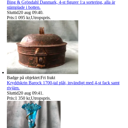
Bing & Gröndahl Danmark, 4-st figurer 1:a sortering, alla är
stämplade i botten.
Sluttid
20 aug 09:40
.
Pris:
1 095 kr
,
Utropspris
.
Badge på objektet:
Fri frakt
Kryddskrin Barock 1700-tal plåt, invändigt med 4-st fack samt
rivjärn.
Sluttid
20 aug 09:41
.
Pris:
1 350 kr
,
Utropspris
.