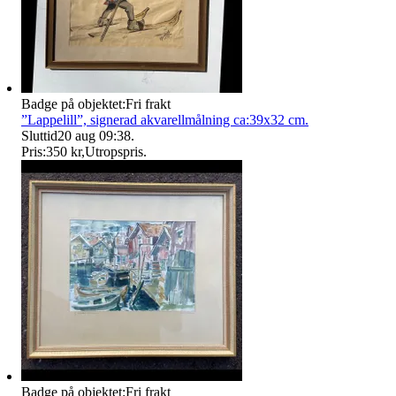
Badge på objektet:
Fri frakt
”Lappelill”, signerad akvarellmålning ca:39x32 cm.
Sluttid
20 aug 09:38
.
Pris:
350 kr
,
Utropspris
.
Badge på objektet:
Fri frakt