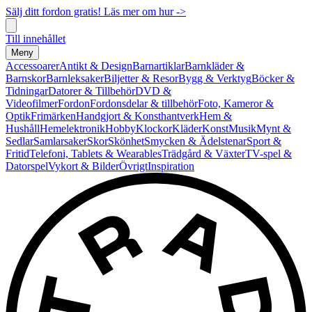
Sälj ditt fordon gratis! Läs mer om hur ->
Till innehållet
Meny
Accessoarer
Antikt & Design
Barnartiklar
Barnkläder &
Barnskor
Barnleksaker
Biljetter & Resor
Bygg & Verktyg
Böcker &
Tidningar
Datorer & Tillbehör
DVD &
Videofilmer
Fordon
Fordonsdelar & tillbehör
Foto, Kameror &
Optik
Frimärken
Handgjort & Konsthantverk
Hem &
Hushåll
Hemelektronik
Hobby
Klockor
Kläder
Konst
Musik
Mynt &
Sedlar
Samlarsaker
Skor
Skönhet
Smycken & Ädelstenar
Sport &
Fritid
Telefoni, Tablets & Wearables
Trädgård & Växter
TV-spel &
Datorspel
Vykort & Bilder
Övrigt
Inspiration