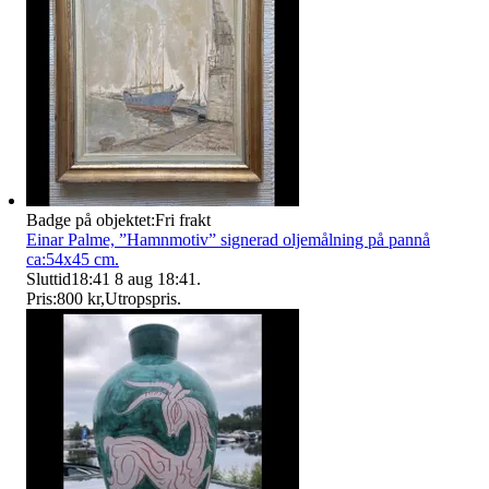
Badge på objektet:
Fri frakt
Einar Palme, ”Hamnmotiv” signerad oljemålning på pannå
ca:54x45 cm.
Sluttid
18:41
8 aug 18:41
.
Pris:
800 kr
,
Utropspris
.