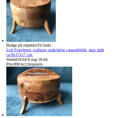
Badge på objektet:
Fri frakt
Leif Fogelgren, exklusiv unik/skrin i masurbjörk, max mått
ca:9x17x17 cm.
Sluttid
18:44
8 aug 18:44
.
Pris:
800 kr
,
Utropspris
.