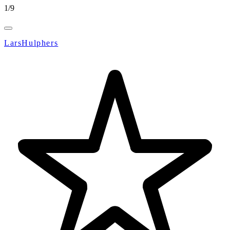
1
/
9
LarsHulphers