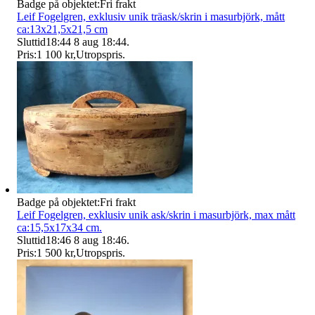
Badge på objektet:
Fri frakt
Leif Fogelgren, exklusiv unik träask/skrin i masurbjörk, mått
ca:13x21,5x21,5 cm
Sluttid
18:44
8 aug 18:44
.
Pris:
1 100 kr
,
Utropspris
.
Badge på objektet:
Fri frakt
Leif Fogelgren, exklusiv unik ask/skrin i masurbjörk, max mått
ca:15,5x17x34 cm.
Sluttid
18:46
8 aug 18:46
.
Pris:
1 500 kr
,
Utropspris
.