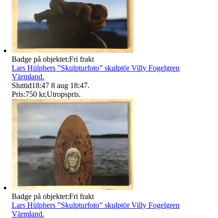
Badge på objektet:
Fri frakt
Lars Hülphers ”Skulpturfoto” skulptör Villy Fogelgren
Värmland.
Sluttid
18:47
8 aug 18:47
.
Pris:
750 kr
,
Utropspris
.
Badge på objektet:
Fri frakt
Lars Hülphers ”Skulpturfoto” skulptör Villy Fogelgren
Värmland.