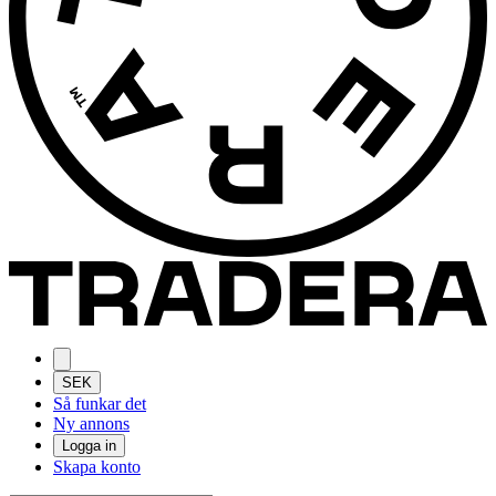
SEK
Så funkar det
Ny annons
Logga in
Skapa konto