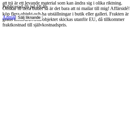
att trä är ett levande material som kan ändra sig i olika riktning.
Publicerad
26 jul 18:46
Önskar ni flera bilder så är det bara att ni mailar till mig! Affärsidé!
köp flera objekt och ha utställningar i butik eller galleri. Frakten är
Anmäl
Sälj liknande
gratis inom EU. Ska objektet skickas utanför EU, då tillkommer
fraktkostnad till självkostnadspris.