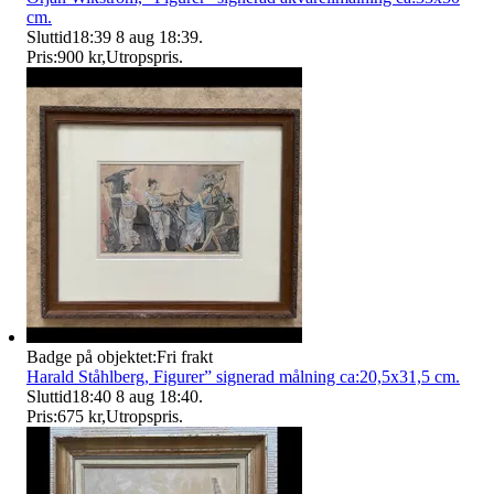
cm.
Sluttid
18:39
8 aug 18:39
.
Pris:
900 kr
,
Utropspris
.
Badge på objektet:
Fri frakt
Harald Ståhlberg, Figurer” signerad målning ca:20,5x31,5 cm.
Sluttid
18:40
8 aug 18:40
.
Pris:
675 kr
,
Utropspris
.