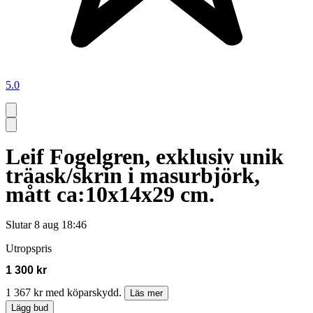
5.0
Leif Fogelgren, exklusiv unik
träask/skrin i masurbjörk,
mått ca:10x14x29 cm.
Slutar
8 aug 18:46
Utropspris
1 300 kr
1 367 kr med köparskydd.
Läs mer
Lägg bud