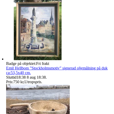
Badge på objektet:
Fri frakt
Emil Hellbom ”Stockholmsmotiv” signerad oljemålning på duk
ca:53,5x40 cm.
Sluttid
18:38
8 aug 18:38
.
Pris:
750 kr
,
Utropspris
.