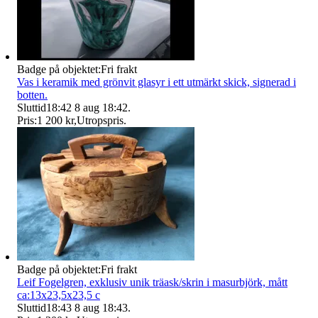
Badge på objektet:
Fri frakt
Vas i keramik med grönvit glasyr i ett utmärkt skick, signerad i
botten.
Sluttid
18:42
8 aug 18:42
.
Pris:
1 200 kr
,
Utropspris
.
Badge på objektet:
Fri frakt
Leif Fogelgren, exklusiv unik träask/skrin i masurbjörk, mått
ca:13x23,5x23,5 c
Sluttid
18:43
8 aug 18:43
.