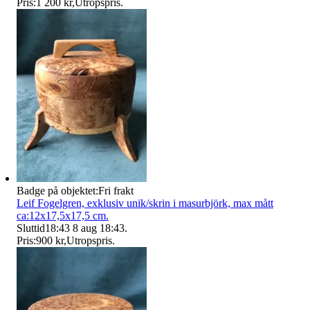
Pris:
1 200 kr
,
Utropspris
.
Badge på objektet:
Fri frakt
Leif Fogelgren, exklusiv unik/skrin i masurbjörk, max mått
ca:12x17,5x17,5 cm.
Sluttid
18:43
8 aug 18:43
.
Pris:
900 kr
,
Utropspris
.