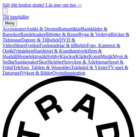
Sälj ditt fordon gratis! Läs mer om hur ->
Till innehållet
Meny
Accessoarer
Antikt & Design
Barnartiklar
Barnkläder &
Barnskor
Barnleksaker
Biljetter & Resor
Bygg & Verktyg
Böcker &
Tidningar
Datorer & Tillbehör
DVD &
Videofilmer
Fordon
Fordonsdelar & tillbehör
Foto, Kameror &
Optik
Frimärken
Handgjort & Konsthantverk
Hem &
Hushåll
Hemelektronik
Hobby
Klockor
Kläder
Konst
Musik
Mynt &
Sedlar
Samlarsaker
Skor
Skönhet
Smycken & Ädelstenar
Sport &
Fritid
Telefoni, Tablets & Wearables
Trädgård & Växter
TV-spel &
Datorspel
Vykort & Bilder
Övrigt
Inspiration