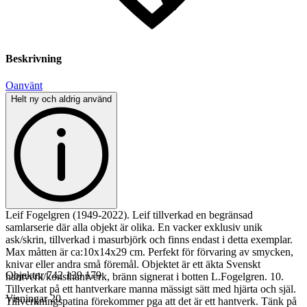
Beskrivning
Oanvänt
Helt ny och aldrig använd
Leif Fogelgren (1949-2022). Leif tillverkad en begränsad
samlarserie där alla objekt är olika. En vacker exklusiv unik
ask/skrin, tillverkad i masurbjörk och finns endast i detta exemplar.
Max måtten är ca:10x14x29 cm. Perfekt för förvaring av smycken,
knivar eller andra små föremål. Objektet är ett äkta Svenskt
Objektnr
742 139 179
hantverk/konsthantverk, bränn signerat i botten L.Fogelgren. 10.
Tillverkat på ett hantverkare manna mässigt sätt med hjärta och själ.
Visningar
20
Tillverkningspatina förekommer pga att det är ett hantverk. Tänk på