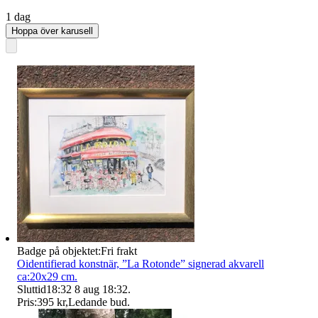
1 dag
Hoppa över karusell
Badge på objektet:
Fri frakt
Oidentifierad konstnär, ”La Rotonde” signerad akvarell
ca:20x29 cm.
Sluttid
18:32
8 aug 18:32
.
Pris:
395 kr
,
Ledande bud
.