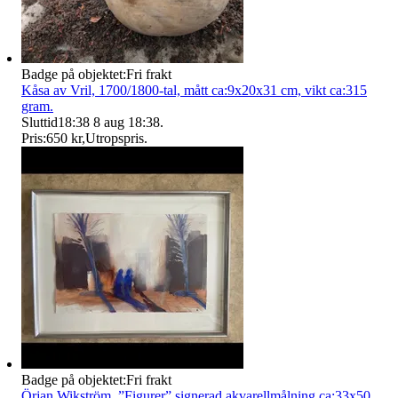
Badge på objektet:
Fri frakt
Kåsa av Vril, 1700/1800-tal, mått ca:9x20x31 cm, vikt ca:315
gram.
Sluttid
18:38
8 aug 18:38
.
Pris:
650 kr
,
Utropspris
.
Badge på objektet:
Fri frakt
Örjan Wikström, ”Figurer” signerad akvarellmålning ca:33x50