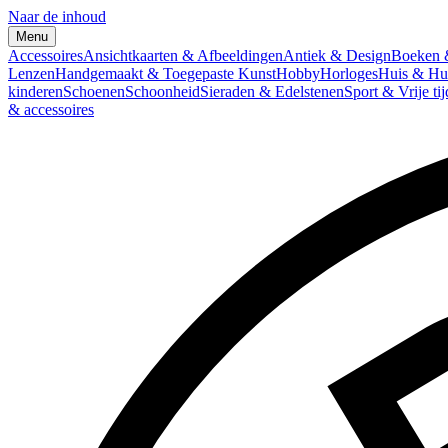
Naar de inhoud
Menu
Accessoires
Ansichtkaarten & Afbeeldingen
Antiek & Design
Boeken &
Lenzen
Handgemaakt & Toegepaste Kunst
Hobby
Horloges
Huis & Hu
kinderen
Schoenen
Schoonheid
Sieraden & Edelstenen
Sport & Vrije tij
& accessoires