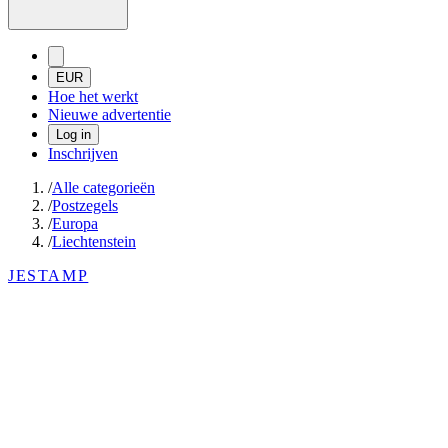
EUR
Hoe het werkt
Nieuwe advertentie
Log in
Inschrijven
/
Alle categorieën
/
Postzegels
/
Europa
/
Liechtenstein
JESTAMP