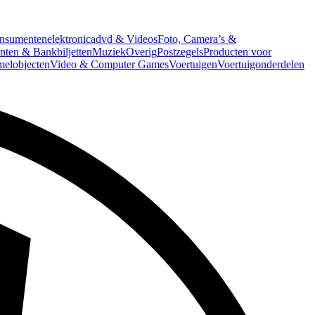
nsumentenelektronica
dvd & Videos
Foto, Camera’s &
ten & Bankbiljetten
Muziek
Overig
Postzegels
Producten voor
melobjecten
Video & Computer Games
Voertuigen
Voertuigonderdelen