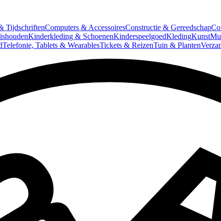
 Tijdschriften
Computers & Accessoires
Constructie & Gereedschap
Co
ishouden
Kinderkleding & Schoenen
Kinderspeelgoed
Kleding
Kunst
Mun
d
Telefonie, Tablets & Wearables
Tickets & Reizen
Tuin & Planten
Verza