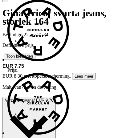
Gina Tricot svarta jeans,
storlek 164
Beëindigd
22 apr 21:34
Definitieve prijs
∙
Toon biedingen
EUR 7,75
Prijs:
.
EUR 8,30 met kopersbescherming.
Lees meer
Malurvan78 won de veiling
Verzending
Vanaf EUR 9,76