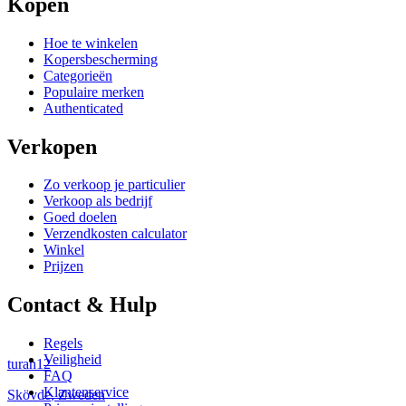
Kopen
Hoe te winkelen
Kopersbescherming
Categorieën
Populaire merken
Authenticated
Verkopen
Zo verkoop je particulier
Verkoop als bedrijf
Goed doelen
Verzendkosten calculator
Winkel
Prijzen
Contact & Hulp
Regels
Veiligheid
turan12
FAQ
Klantenservice
Skövde
,
Zweden