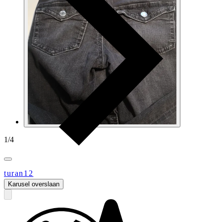
1
/
4
turan12
Karusel overslaan