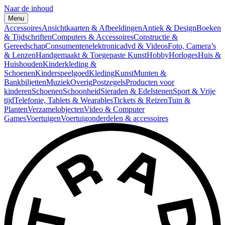
Naar de inhoud
Menu
Accessoires
Ansichtkaarten & Afbeeldingen
Antiek & Design
Boeken
& Tijdschriften
Computers & Accessoires
Constructie &
Gereedschap
Consumentenelektronica
dvd & Videos
Foto, Camera’s
& Lenzen
Handgemaakt & Toegepaste Kunst
Hobby
Horloges
Huis &
Huishouden
Kinderkleding &
Schoenen
Kinderspeelgoed
Kleding
Kunst
Munten &
Bankbiljetten
Muziek
Overig
Postzegels
Producten voor
kinderen
Schoenen
Schoonheid
Sieraden & Edelstenen
Sport & Vrije
tijd
Telefonie, Tablets & Wearables
Tickets & Reizen
Tuin &
Planten
Verzamelobjecten
Video & Computer
Games
Voertuigen
Voertuigonderdelen & accessoires