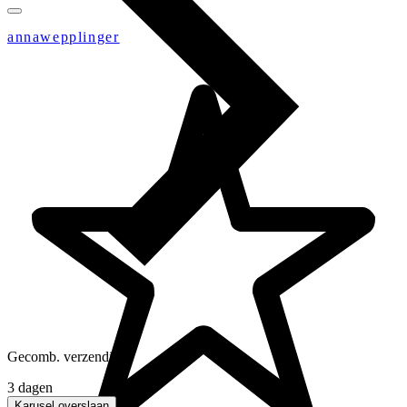
annawepplinger
Gecomb. verzending
3 dagen
Karusel overslaan