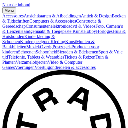
Naar de inhoud
Menu
Accessoires
Ansichtkaarten & Afbeeldingen
Antiek & Design
Boeken
& Tijdschriften
Computers & Accessoires
Constructie &
Gereedschap
Consumentenelektronica
dvd & Videos
Foto, Camera’s
& Lenzen
Handgemaakt & Toegepaste Kunst
Hobby
Horloges
Huis &
Huishouden
Kinderkleding &
Schoenen
Kinderspeelgoed
Kleding
Kunst
Munten &
Bankbiljetten
Muziek
Overig
Postzegels
Producten voor
kinderen
Schoenen
Schoonheid
Sieraden & Edelstenen
Sport & Vrije
tijd
Telefonie, Tablets & Wearables
Tickets & Reizen
Tuin &
Planten
Verzamelobjecten
Video & Computer
Games
Voertuigen
Voertuigonderdelen & accessoires