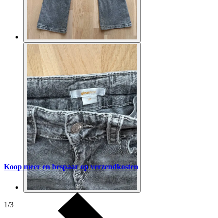
Koop meer en bespaar op verzendkosten
1
/
3