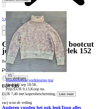
5.0
Gina young flare & bootcut
jeans blå jeans, storlek 152
Beëindigd
13 jun 22:04
Definitieve prijs
XS
∙
Toon biedingen
Handgebreide veelkleurige trui
Eindtijd
1 sep 18:58
.
EUR 6,85
Prijs:
EUR 9,13
,
Koop nu
.
EUR 7,40 met kopersbescherming.
Lees meer
eacj won de veiling
Anderen vonden het ook leuk
Toon alles