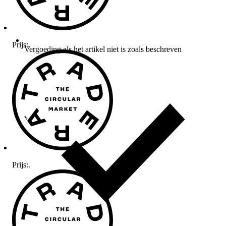
Prijs:
.
Vergoeding als het artikel niet is zoals beschreven
Prijs:
.