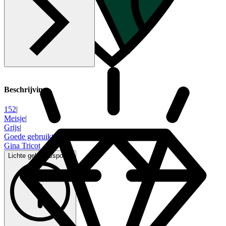
Beschrijving
152
|
Meisje
|
Grijs
|
Goede gebruikte staat
|
Gina Tricot
Lichte gebruikssporen