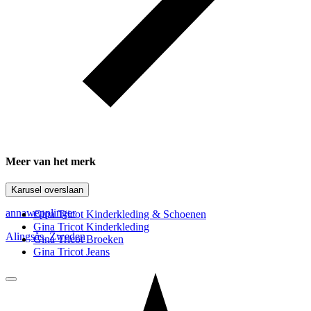
Meer van het merk
Karusel overslaan
annawepplinger
Gina Tricot Kinderkleding & Schoenen
Gina Tricot Kinderkleding
Alingsås
,
Zweden
Gina Tricot Broeken
Gina Tricot Jeans