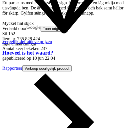
Ett par jeans med en klassisk design. Byxorna har en låg midja med
utsvängda ben. De är försedda med fickor fram och bak samt hällor
för skärp. Gylfen stängs med dragkedja och knapp.
Mycket fint skick
Vertaald door
Toon origineel
Stl 152
Item nr.
735 828 424
Vergelijk definitieve prijzen
Inga anmärkningar
Aantal keer bekeken
237
Hoeveel is het waard?
gepubliceerd op
10 jun 22:04
Rapporteer
Verkoop soortgelijk product