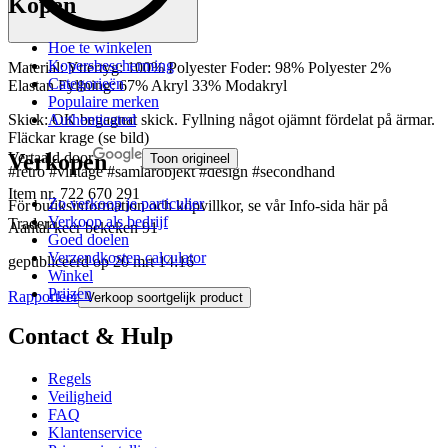
Kopen
Hoe te winkelen
Kopersbescherming
Material: Yttertyg: 100% Polyester Foder: 98% Polyester 2%
Categorieën
Elastan Fyllning: 67% Akryl 33% Modakryl
Populaire merken
Authenticated
Skick: OK begagnat skick. Fyllning något ojämnt fördelat på ärmar.
Fläckar krage (se bild)
Verkopen
Vertaald door
Toon origineel
#retro #vintage #samlarobjekt #design #secondhand
Item nr.
722 670 291
Zo verkoop je particulier
För butiksinformation och köpvillkor, se vår Info-sida här på
Verkoop als bedrijf
Tradera.
Aantal keer bekeken
91
Goed doelen
Verzendkosten calculator
gepubliceerd op
20 mrt 14:16
Winkel
Prijzen
Rapporteer
Verkoop soortgelijk product
Contact & Hulp
Regels
Veiligheid
FAQ
Klantenservice