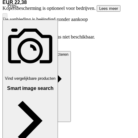
EUR 22,38
Prijs:
.
Kopersbescherming is optioneel voor bedrijven.
Lees meer
De aanbieding is beëindigd zonder aankoop
De aankoopaanvraag is helaas niet beschikbaar.
Beëindigd op
27 apr 08:47
Verzending
De verkoper contacteren
Vind vergelijkbare producten
Smart image search
Betaling
Via Tradera