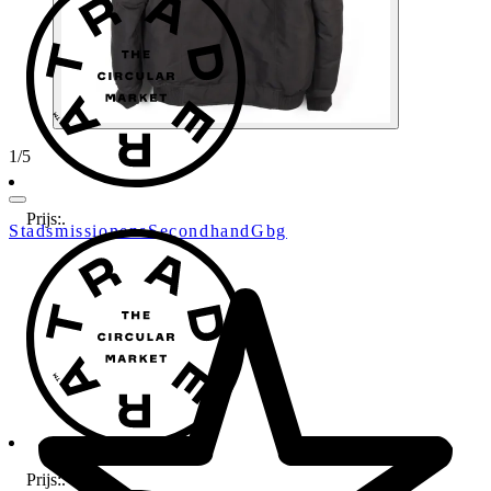
1
/
5
Prijs:
.
StadsmissionensSecondhandGbg
Prijs:
.