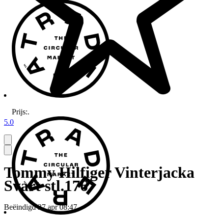
Prijs:
.
5.0
Tommy Hilfiger Vinterjacka
Svart stl.176
Beëindigd
27 apr 08:47