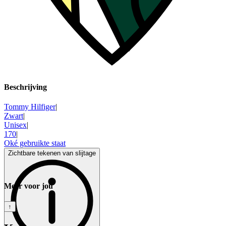
Beschrijving
Tommy Hilfiger
|
Zwart
|
Unisex
|
170
|
Oké gebruikte staat
Zichtbare tekenen van slijtage
Meer voor jou
↑