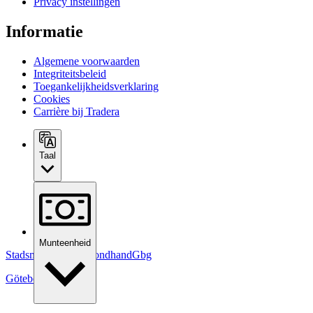
Privacy instellingen
Informatie
Algemene voorwaarden
Integriteitsbeleid
Toegankelijkheidsverklaring
Cookies
Carrière bij Tradera
Taal
Munteenheid
StadsmissionensSecondhandGbg
Göteborg
,
Zweden