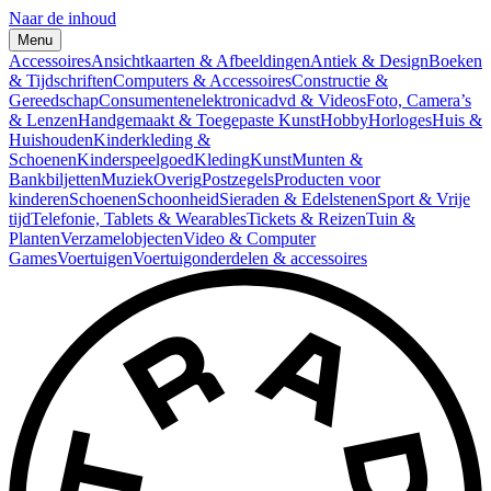
Naar de inhoud
Menu
Accessoires
Ansichtkaarten & Afbeeldingen
Antiek & Design
Boeken
& Tijdschriften
Computers & Accessoires
Constructie &
Gereedschap
Consumentenelektronica
dvd & Videos
Foto, Camera’s
& Lenzen
Handgemaakt & Toegepaste Kunst
Hobby
Horloges
Huis &
Huishouden
Kinderkleding &
Schoenen
Kinderspeelgoed
Kleding
Kunst
Munten &
Bankbiljetten
Muziek
Overig
Postzegels
Producten voor
kinderen
Schoenen
Schoonheid
Sieraden & Edelstenen
Sport & Vrije
tijd
Telefonie, Tablets & Wearables
Tickets & Reizen
Tuin &
Planten
Verzamelobjecten
Video & Computer
Games
Voertuigen
Voertuigonderdelen & accessoires