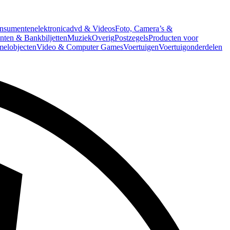
nsumentenelektronica
dvd & Videos
Foto, Camera’s &
ten & Bankbiljetten
Muziek
Overig
Postzegels
Producten voor
melobjecten
Video & Computer Games
Voertuigen
Voertuigonderdelen