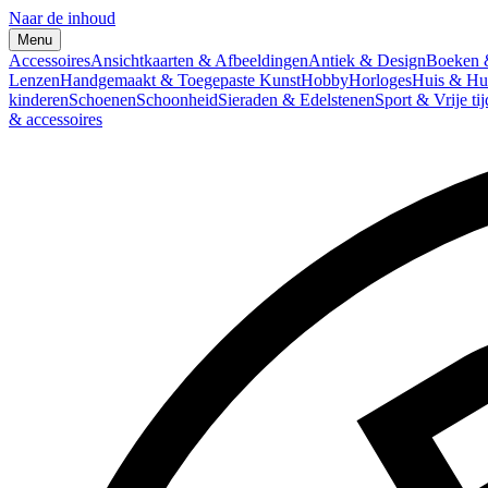
Naar de inhoud
Menu
Accessoires
Ansichtkaarten & Afbeeldingen
Antiek & Design
Boeken &
Lenzen
Handgemaakt & Toegepaste Kunst
Hobby
Horloges
Huis & Hu
kinderen
Schoenen
Schoonheid
Sieraden & Edelstenen
Sport & Vrije tij
& accessoires