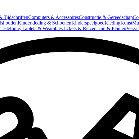
 Tijdschriften
Computers & Accessoires
Constructie & Gereedschap
Co
ishouden
Kinderkleding & Schoenen
Kinderspeelgoed
Kleding
Kunst
Mun
d
Telefonie, Tablets & Wearables
Tickets & Reizen
Tuin & Planten
Verza