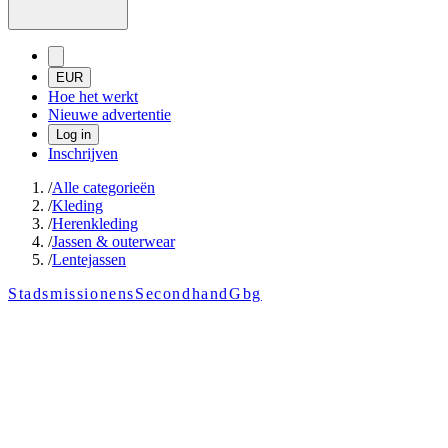
EUR
Hoe het werkt
Nieuwe advertentie
Log in
Inschrijven
/
Alle categorieën
/
Kleding
/
Herenkleding
/
Jassen & outerwear
/
Lentejassen
StadsmissionensSecondhandGbg