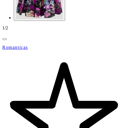
1
/
2
Romanticas