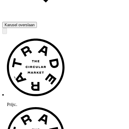
Karusel overslaan
Prijs:
.