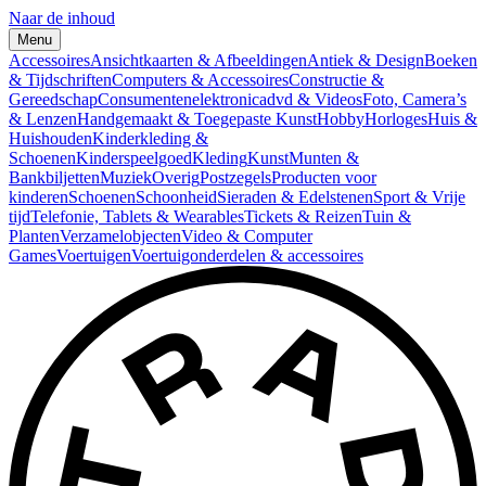
Naar de inhoud
Menu
Accessoires
Ansichtkaarten & Afbeeldingen
Antiek & Design
Boeken
& Tijdschriften
Computers & Accessoires
Constructie &
Gereedschap
Consumentenelektronica
dvd & Videos
Foto, Camera’s
& Lenzen
Handgemaakt & Toegepaste Kunst
Hobby
Horloges
Huis &
Huishouden
Kinderkleding &
Schoenen
Kinderspeelgoed
Kleding
Kunst
Munten &
Bankbiljetten
Muziek
Overig
Postzegels
Producten voor
kinderen
Schoenen
Schoonheid
Sieraden & Edelstenen
Sport & Vrije
tijd
Telefonie, Tablets & Wearables
Tickets & Reizen
Tuin &
Planten
Verzamelobjecten
Video & Computer
Games
Voertuigen
Voertuigonderdelen & accessoires