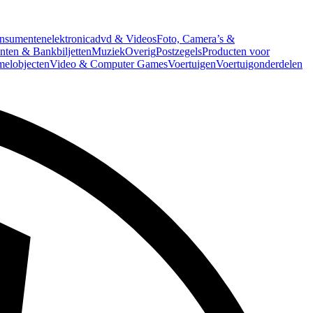
nsumentenelektronica
dvd & Videos
Foto, Camera’s &
ten & Bankbiljetten
Muziek
Overig
Postzegels
Producten voor
melobjecten
Video & Computer Games
Voertuigen
Voertuigonderdelen