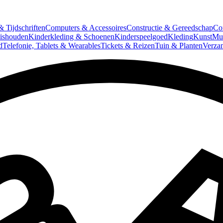
 Tijdschriften
Computers & Accessoires
Constructie & Gereedschap
Co
ishouden
Kinderkleding & Schoenen
Kinderspeelgoed
Kleding
Kunst
Mun
d
Telefonie, Tablets & Wearables
Tickets & Reizen
Tuin & Planten
Verza