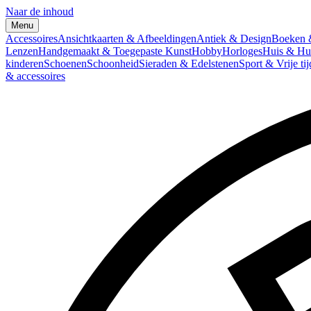
Naar de inhoud
Menu
Accessoires
Ansichtkaarten & Afbeeldingen
Antiek & Design
Boeken &
Lenzen
Handgemaakt & Toegepaste Kunst
Hobby
Horloges
Huis & Hu
kinderen
Schoenen
Schoonheid
Sieraden & Edelstenen
Sport & Vrije tij
& accessoires