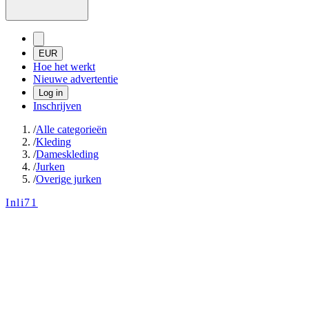
EUR
Hoe het werkt
Nieuwe advertentie
Log in
Inschrijven
/
Alle categorieën
/
Kleding
/
Dameskleding
/
Jurken
/
Overige jurken
Inli71