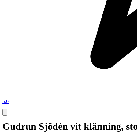
5.0
Gudrun Sjödén vit klänning, st