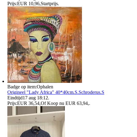
Prijs:
EUR 10,96
,
Startprijs
.
Badge op item:
Ophalen
Origineel "Lady Africa" ​​​​40*40cm.S.Schroderus.S
Eindtijd
17 aug 18:12
.
Prijs:
EUR 36,54
,
Of Koop nu
EUR 63,94
,
.