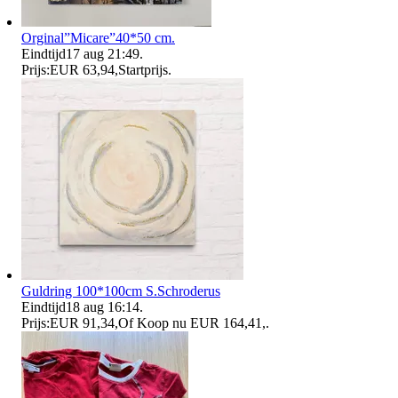
Orginal”Micare”40*50 cm.
Eindtijd
17 aug 21:49
.
Prijs:
EUR 63,94
,
Startprijs
.
Guldring 100*100cm S.Schroderus
Eindtijd
18 aug 16:14
.
Prijs:
EUR 91,34
,
Of Koop nu
EUR 164,41
,
.