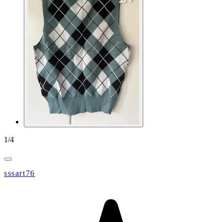
1
/
4
sssart76