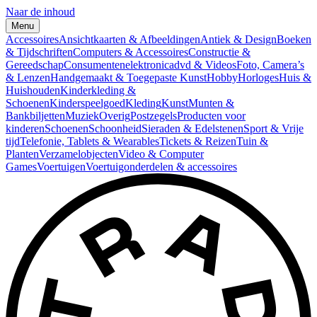
Naar de inhoud
Menu
Accessoires
Ansichtkaarten & Afbeeldingen
Antiek & Design
Boeken
& Tijdschriften
Computers & Accessoires
Constructie &
Gereedschap
Consumentenelektronica
dvd & Videos
Foto, Camera’s
& Lenzen
Handgemaakt & Toegepaste Kunst
Hobby
Horloges
Huis &
Huishouden
Kinderkleding &
Schoenen
Kinderspeelgoed
Kleding
Kunst
Munten &
Bankbiljetten
Muziek
Overig
Postzegels
Producten voor
kinderen
Schoenen
Schoonheid
Sieraden & Edelstenen
Sport & Vrije
tijd
Telefonie, Tablets & Wearables
Tickets & Reizen
Tuin &
Planten
Verzamelobjecten
Video & Computer
Games
Voertuigen
Voertuigonderdelen & accessoires