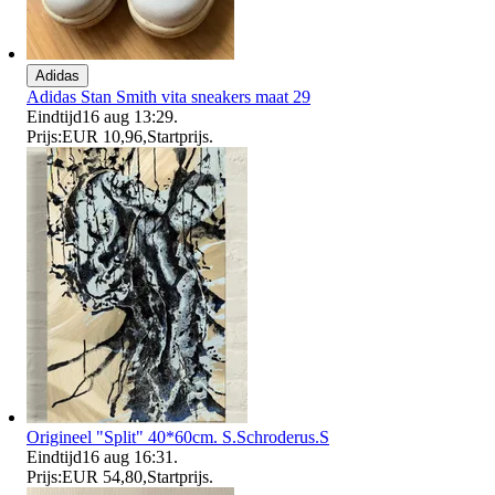
Adidas
Adidas Stan Smith vita sneakers maat 29
Eindtijd
16 aug 13:29
.
Prijs:
EUR 10,96
,
Startprijs
.
Origineel "Split" 40*60cm. S.Schroderus.S
Eindtijd
16 aug 16:31
.
Prijs:
EUR 54,80
,
Startprijs
.