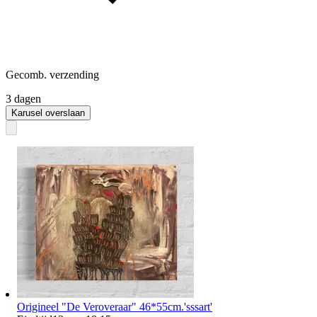
Gecomb. verzending
3 dagen
Karusel overslaan
Origineel "De Veroveraar" 46*55cm.'sssart'