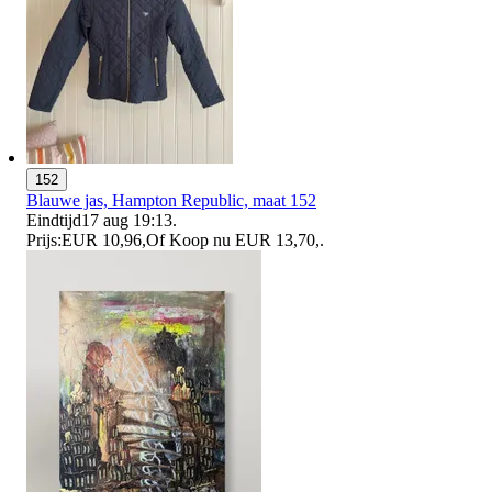
152
Blauwe jas, Hampton Republic, maat 152
Eindtijd
17 aug 19:13
.
Prijs:
EUR 10,96
,
Of Koop nu
EUR 13,70
,
.