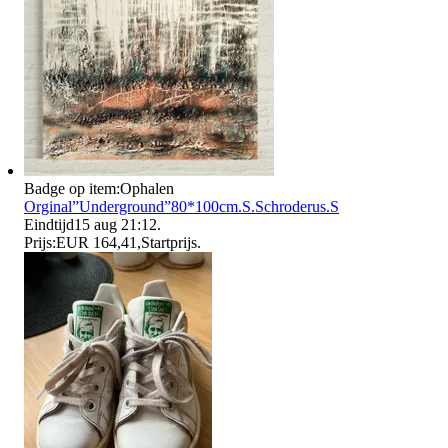
Badge op item:
Ophalen
Orginal”Underground”80*100cm.S.Schroderus.S
Eindtijd
15 aug 21:12
.
Prijs:
EUR 164,41
,
Startprijs
.