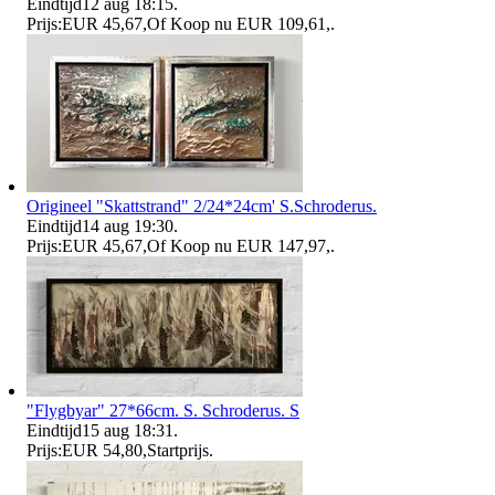
Eindtijd
12 aug 18:15
.
Prijs:
EUR 45,67
,
Of Koop nu
EUR 109,61
,
.
Origineel "Skattstrand" 2/24*24cm' S.Schroderus.
Eindtijd
14 aug 19:30
.
Prijs:
EUR 45,67
,
Of Koop nu
EUR 147,97
,
.
"Flygbyar" 27*66cm. S. Schroderus. S
Eindtijd
15 aug 18:31
.
Prijs:
EUR 54,80
,
Startprijs
.