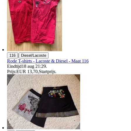
|
116
Diesel/Lacoste
Rode T-shirts - Lacoste & Diesel - Maat 116
Eindtijd
18 aug 21:29
.
Prijs:
EUR 13,70
,
Startprijs
.