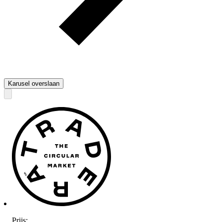
Karusel overslaan
Prijs:
.