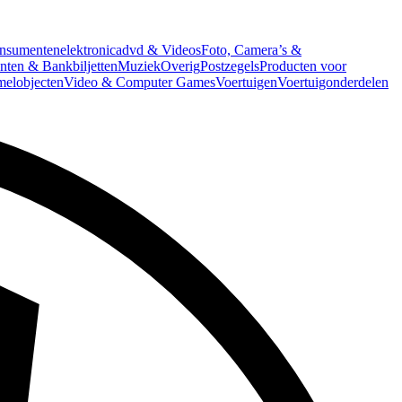
nsumentenelektronica
dvd & Videos
Foto, Camera’s &
ten & Bankbiljetten
Muziek
Overig
Postzegels
Producten voor
melobjecten
Video & Computer Games
Voertuigen
Voertuigonderdelen