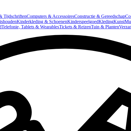
 Tijdschriften
Computers & Accessoires
Constructie & Gereedschap
Co
ishouden
Kinderkleding & Schoenen
Kinderspeelgoed
Kleding
Kunst
Mun
d
Telefonie, Tablets & Wearables
Tickets & Reizen
Tuin & Planten
Verza