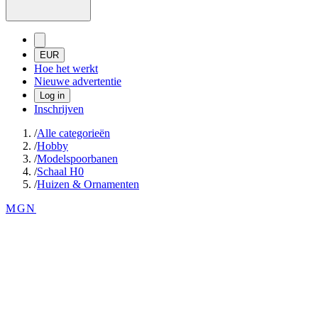
EUR
Hoe het werkt
Nieuwe advertentie
Log in
Inschrijven
/
Alle categorieën
/
Hobby
/
Modelspoorbanen
/
Schaal H0
/
Huizen & Ornamenten
MGN