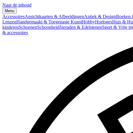
Naar de inhoud
Menu
Accessoires
Ansichtkaarten & Afbeeldingen
Antiek & Design
Boeken &
Lenzen
Handgemaakt & Toegepaste Kunst
Hobby
Horloges
Huis & Hu
kinderen
Schoenen
Schoonheid
Sieraden & Edelstenen
Sport & Vrije tij
& accessoires