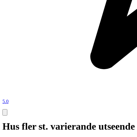
5.0
Hus fler st. varierande utsee