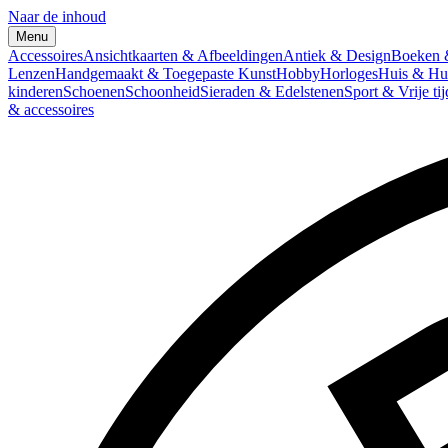
Naar de inhoud
Menu
Accessoires
Ansichtkaarten & Afbeeldingen
Antiek & Design
Boeken &
Lenzen
Handgemaakt & Toegepaste Kunst
Hobby
Horloges
Huis & Hu
kinderen
Schoenen
Schoonheid
Sieraden & Edelstenen
Sport & Vrije tij
& accessoires