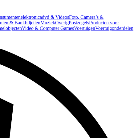
nsumentenelektronica
dvd & Videos
Foto, Camera’s &
ten & Bankbiljetten
Muziek
Overig
Postzegels
Producten voor
melobjecten
Video & Computer Games
Voertuigen
Voertuigonderdelen