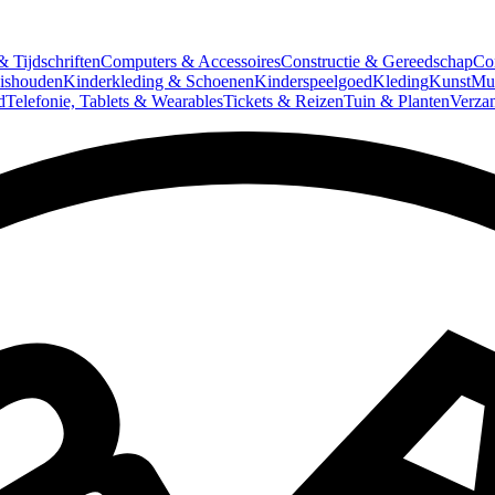
 Tijdschriften
Computers & Accessoires
Constructie & Gereedschap
Co
ishouden
Kinderkleding & Schoenen
Kinderspeelgoed
Kleding
Kunst
Mun
d
Telefonie, Tablets & Wearables
Tickets & Reizen
Tuin & Planten
Verza