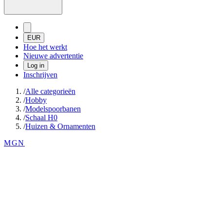
EUR
Hoe het werkt
Nieuwe advertentie
Log in
Inschrijven
/
Alle categorieën
/
Hobby
/
Modelspoorbanen
/
Schaal H0
/
Huizen & Ornamenten
MGN