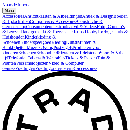
Naar de inhoud
Menu
Accessoires
Ansichtkaarten & Afbeeldingen
Antiek & Design
Boeken
& Tijdschriften
Computers & Accessoires
Constructie &
Gereedschap
Consumentenelektronica
dvd & Videos
Foto, Camera’s
& Lenzen
Handgemaakt & Toegepaste Kunst
Hobby
Horloges
Huis &
Huishouden
Kinderkleding &
Schoenen
Kinderspeelgoed
Kleding
Kunst
Munten &
Bankbiljetten
Muziek
Overig
Postzegels
Producten voor
kinderen
Schoenen
Schoonheid
Sieraden & Edelstenen
Sport & Vrije
tijd
Telefonie, Tablets & Wearables
Tickets & Reizen
Tuin &
Planten
Verzamelobjecten
Video & Computer
Games
Voertuigen
Voertuigonderdelen & accessoires