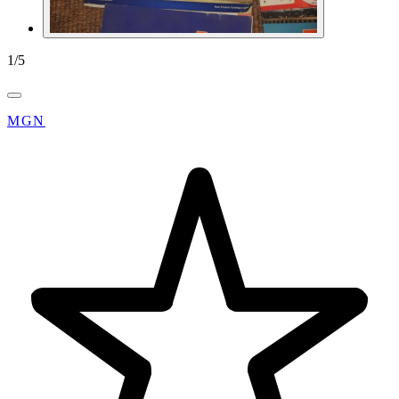
1
/
5
MGN