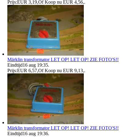
Prijs:
EUR 3,19
,
Of Koop nu
EUR 4,56
,
.
Märklin transformator LET OP! LET OP! ZIE FOTO'S!!
Eindtijd
16 aug 19:35
.
Prijs:
EUR 6,57
,
Of Koop nu
EUR 9,13
,
.
Märklin transformator LET OP! LET OP! ZIE FOTO'S!!
Eindtijd
16 aug 19:36
.