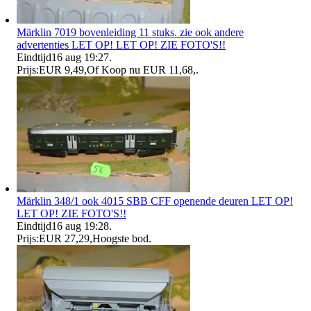
Märklin 7019 bovenleiding 11 stuks. zie ook andere
advertenties LET OP! LET OP! ZIE FOTO'S!!
Eindtijd
16 aug 19:27
.
Prijs:
EUR 9,49
,
Of Koop nu
EUR 11,68
,
.
Märklin 348/1 ook 4015 SBB CFF openende deuren LET OP!
LET OP! ZIE FOTO'S!!
Eindtijd
16 aug 19:28
.
Prijs:
EUR 27,29
,
Hoogste bod
.