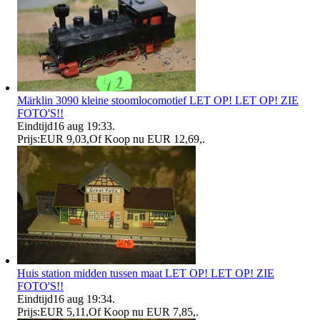
Märklin 3090 kleine stoomlocomotief LET OP! LET OP! ZIE
FOTO'S!!
Eindtijd
16 aug 19:33
.
Prijs:
EUR 9,03
,
Of Koop nu
EUR 12,69
,
.
Huis station midden tussen maat LET OP! LET OP! ZIE
FOTO'S!!
Eindtijd
16 aug 19:34
.
Prijs:
EUR 5,11
,
Of Koop nu
EUR 7,85
,
.