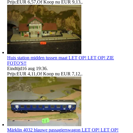
Prijs:
EUR 6,57
,
Of Koop nu
EUR 9,13
,
.
Huis station midden tussen maat LET OP! LET OP! ZIE
FOTO'S!!
Eindtijd
16 aug 19:36
.
Prijs:
EUR 4,11
,
Of Koop nu
EUR 7,12
,
.
Märklin 4032 blauwe passagierswagon LET OP! LET OP!