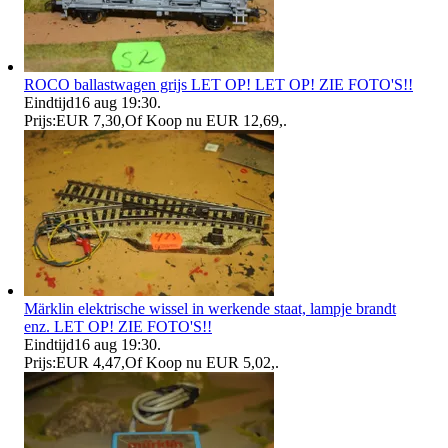
ROCO ballastwagen grijs LET OP! LET OP! ZIE FOTO'S!!
Eindtijd
16 aug 19:30
.
Prijs:
EUR 7,30
,
Of Koop nu
EUR 12,69
,
.
Märklin elektrische wissel in werkende staat, lampje brandt
enz. LET OP! ZIE FOTO'S!!
Eindtijd
16 aug 19:30
.
Prijs:
EUR 4,47
,
Of Koop nu
EUR 5,02
,
.