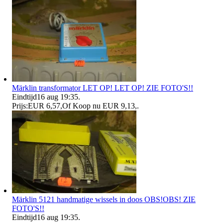
Märklin transformator LET OP! LET OP! ZIE FOTO'S!!
Eindtijd
16 aug 19:35
.
Prijs:
EUR 6,57
,
Of Koop nu
EUR 9,13
,
.
Märklin 5121 handmatige wissels in doos OBS!OBS! ZIE
FOTO'S!!
Eindtijd
16 aug 19:35
.