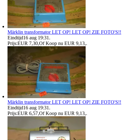
Märklin transformator LET OP! LET OP! ZIE FOTO'S!!
Eindtijd
16 aug 19:31
.
Prijs:
EUR 7,30
,
Of Koop nu
EUR 9,13
,
.
Märklin transformator LET OP! LET OP! ZIE FOTO'S!!
Eindtijd
16 aug 19:31
.
Prijs:
EUR 6,57
,
Of Koop nu
EUR 9,13
,
.