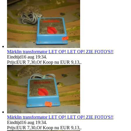
Märklin transformator LET OP! LET OP! ZIE FOTO'S!!
Eindtijd
16 aug 19:34
.
Prijs:
EUR 7,30
,
Of Koop nu
EUR 9,13
,
.
Märklin transformator LET OP! LET OP! ZIE FOTO'S!!
Eindtijd
16 aug 19:34
.
Prijs:
EUR 7,30
,
Of Koop nu
EUR 9,13
,
.