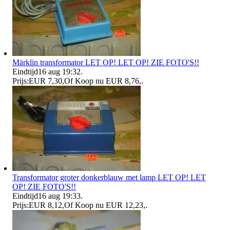
Märklin transformator LET OP! LET OP! ZIE FOTO'S!!
Eindtijd
16 aug 19:32
.
Prijs:
EUR 7,30
,
Of Koop nu
EUR 8,76
,
.
Transformator groter donkerblauw met lamp LET OP! LET
OP! ZIE FOTO'S!!
Eindtijd
16 aug 19:33
.
Prijs:
EUR 8,12
,
Of Koop nu
EUR 12,23
,
.