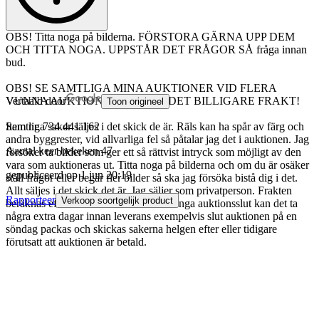
OBS! Titta noga på bilderna. FÖRSTORA GÄRNA UPP DEM
OCH TITTA NOGA. UPPSTÅR DET FRÅGOR SÅ fråga innan
bud.
OBS! SE SAMTLIGA MINA AUKTIONER VID FLERA
VUNNA AUKTIONER SÅ BLIR DET BILLIGARE FRAKT!
Vertaald door
Toon origineel
Samtliga saker säljes i det skick de är. Räls kan ha spår av färg och
Item nr.
734 441 162
andra byggrester, vid allvarliga fel så påtalar jag det i auktionen. Jag
Aantal keer bekeken
47
försöker ta bilder som ger ett så rättvist intryck som möjligt av den
vara som auktioneras ut. Titta noga på bilderna och om du är osäker
gepubliceerd op
1 jun 20:19
ställ frågor eller begär fler bilder så ska jag försöka bistå dig i det.
Allt säljes i det skick det är. Jag säljer som privatperson. Frakten
Rapporteer
Verkoop soortgelijk product
beräknas efter vikt och storlek. Vid många auktionsslut kan det ta
några extra dagar innan leverans exempelvis slut auktionen på en
söndag packas och skickas sakerna helgen efter eller tidigare
förutsatt att auktionen är betald.