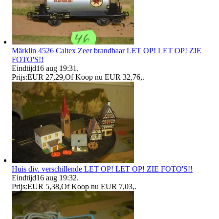
Märklin 4526 Caltex Zeer brandbaar LET OP! LET OP! ZIE
FOTO'S!!
Eindtijd
16 aug 19:31
.
Prijs:
EUR 27,29
,
Of Koop nu
EUR 32,76
,
.
Huis div. verschillende LET OP! LET OP! ZIE FOTO'S!!
Eindtijd
16 aug 19:32
.
Prijs:
EUR 5,38
,
Of Koop nu
EUR 7,03
,
.