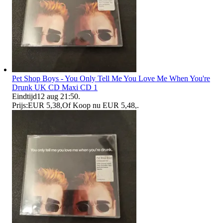
Pet Shop Boys - You Only Tell Me You Love Me When You're
Drunk UK CD Maxi CD 1
Eindtijd
12 aug 21:50
.
Prijs:
EUR 5,38
,
Of Koop nu
EUR 5,48
,
.