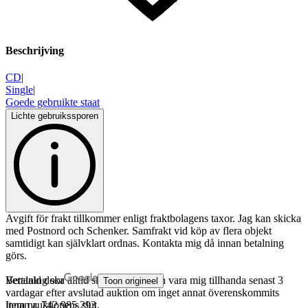
Beschrijving
CD
|
Single
|
Goede gebruikte staat
Lichte gebruikssporen
Avgift för frakt tillkommer enligt fraktbolagens taxor. Jag kan skicka
med Postnord och Schenker. Samfrakt vid köp av flera objekt
samtidigt kan självklart ordnas. Kontakta mig då innan betalning
görs.
Betalning ska alltid ske i förskott och vara mig tillhanda senast 3
Vertaald door
Toon origineel
vardagar efter avslutad auktion om inget annat överenskommits
innan auktionens slut.
Item nr.
742 985 293