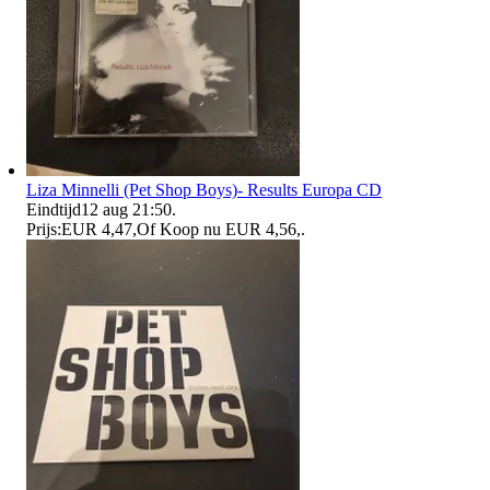
Liza Minnelli (Pet Shop Boys)- Results Europa CD
Eindtijd
12 aug 21:50
.
Prijs:
EUR 4,47
,
Of Koop nu
EUR 4,56
,
.