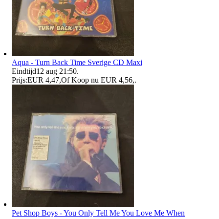
Aqua - Turn Back Time Sverige CD Maxi
Eindtijd
12 aug 21:50
.
Prijs:
EUR 4,47
,
Of Koop nu
EUR 4,56
,
.
Pet Shop Boys - You Only Tell Me You Love Me When