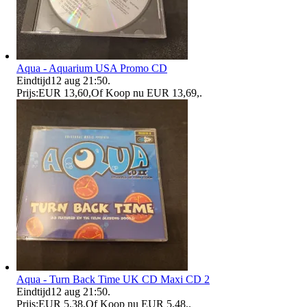
Aqua - Aquarium USA Promo CD
Eindtijd
12 aug 21:50
.
Prijs:
EUR 13,60
,
Of Koop nu
EUR 13,69
,
.
Aqua - Turn Back Time UK CD Maxi CD 2
Eindtijd
12 aug 21:50
.
Prijs:
EUR 5,38
,
Of Koop nu
EUR 5,48
,
.