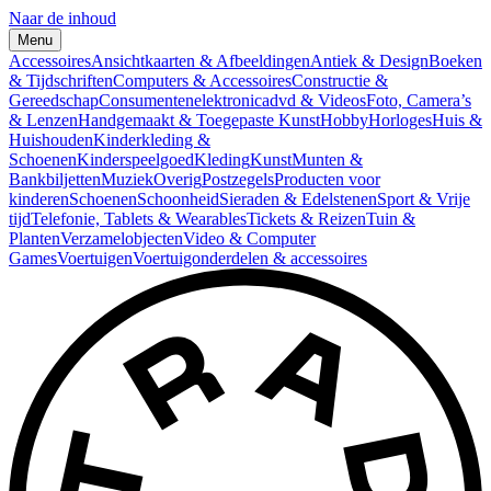
Naar de inhoud
Menu
Accessoires
Ansichtkaarten & Afbeeldingen
Antiek & Design
Boeken
& Tijdschriften
Computers & Accessoires
Constructie &
Gereedschap
Consumentenelektronica
dvd & Videos
Foto, Camera’s
& Lenzen
Handgemaakt & Toegepaste Kunst
Hobby
Horloges
Huis &
Huishouden
Kinderkleding &
Schoenen
Kinderspeelgoed
Kleding
Kunst
Munten &
Bankbiljetten
Muziek
Overig
Postzegels
Producten voor
kinderen
Schoenen
Schoonheid
Sieraden & Edelstenen
Sport & Vrije
tijd
Telefonie, Tablets & Wearables
Tickets & Reizen
Tuin &
Planten
Verzamelobjecten
Video & Computer
Games
Voertuigen
Voertuigonderdelen & accessoires