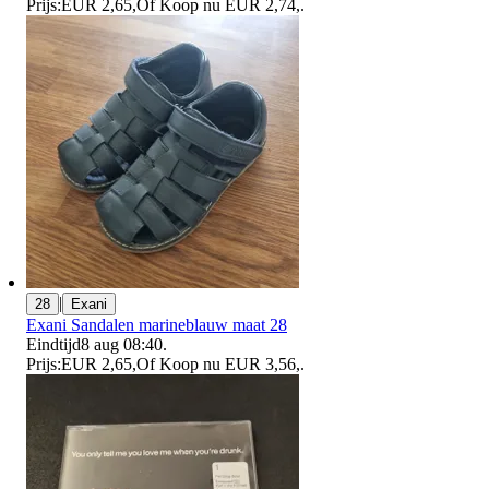
Prijs:
EUR 2,65
,
Of Koop nu
EUR 2,74
,
.
|
28
Exani
Exani Sandalen marineblauw maat 28
Eindtijd
8 aug 08:40
.
Prijs:
EUR 2,65
,
Of Koop nu
EUR 3,56
,
.