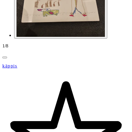
1
/
8
käppis