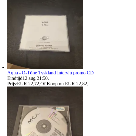
Aqua - O-Töne Tyskland Intervju promo CD
Eindtijd
12 aug 21:50
.
Prijs:
EUR 22,72
,
Of Koop nu
EUR 22,82
,
.