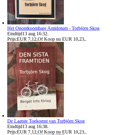
Het Onontkoombare Antidotum - Torbjörn Skog
Eindtijd
13 aug 16:32
.
Prijs:
EUR 7,12
,
Of Koop nu
EUR 10,23
,
.
De Laatste Toekomst van Torbjörn Skog
Eindtijd
13 aug 16:38
.
Prijs:
EUR 7,12
,
Of Koop nu
EUR 10,23
,
.