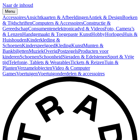
Naar de inhoud
Menu
Accessoires
Ansichtkaarten & Afbeeldingen
Antiek & Design
Boeken
& Tijdschriften
Computers & Accessoires
Constructie &
Gereedschap
Consumentenelektronica
dvd & Videos
Foto, Camera’s
& Lenzen
Handgemaakt & Toegepaste Kunst
Hobby
Horloges
Huis &
Huishouden
Kinderkleding &
Schoenen
Kinderspeelgoed
Kleding
Kunst
Munten &
Bankbiljetten
Muziek
Overig
Postzegels
Producten voor
kinderen
Schoenen
Schoonheid
Sieraden & Edelstenen
Sport & Vrije
tijd
Telefonie, Tablets & Wearables
Tickets & Reizen
Tuin &
Planten
Verzamelobjecten
Video & Computer
Games
Voertuigen
Voertuigonderdelen & accessoires