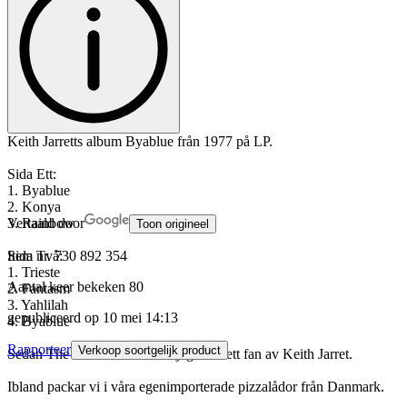
Keith Jarretts album Byablue från 1977 på LP.
Sida Ett:
1. Byablue
2. Konya
3. Rainbow
Vertaald door
Toon origineel
Sida Två:
Item nr.
730 892 354
1. Trieste
Aantal keer bekeken
80
2. Fantasm
3. Yahlilah
gepubliceerd op
10 mei 14:13
4. Byablue
Rapporteer
Verkoop soortgelijk product
Sedan The Köln Concert har jag varit ett fan av Keith Jarret.
Ibland packar vi i våra egenimporterade pizzalådor från Danmark.