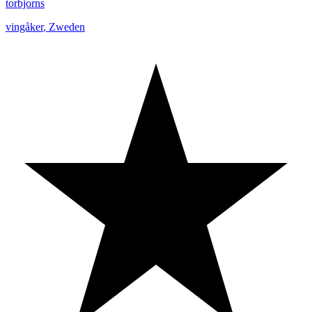
torbjorns
vingåker
,
Zweden