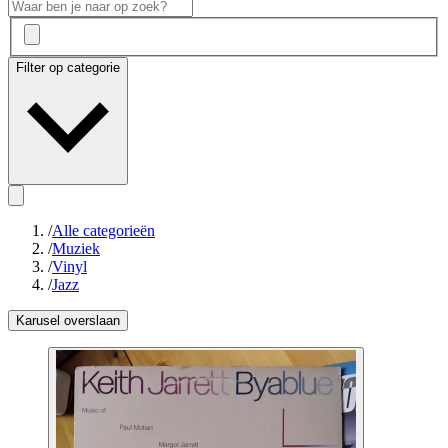
Filter op categorie
/
Alle categorieën
/
Muziek
/
Vinyl
/
Jazz
Karusel overslaan