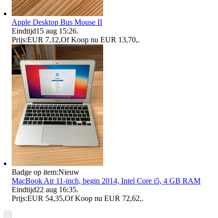
Apple Desktop Bus Mouse II
Eindtijd
15 aug 15:26
.
Prijs:
EUR 7,12
,
Of Koop nu
EUR 13,70
,
.
Badge op item:
Nieuw
MacBook Air 11-inch, begin 2014, Intel Core i5, 4 GB RAM
Eindtijd
22 aug 16:35
.
Prijs:
EUR 54,35
,
Of Koop nu
EUR 72,62
,
.