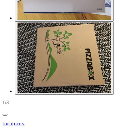
1
/
3
torbjorns