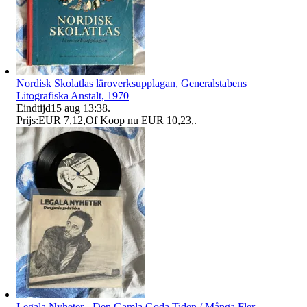
Nordisk Skolatlas läroverksupplagan, Generalstabens
Litografiska Anstalt, 1970
Eindtijd
15 aug 13:38
.
Prijs:
EUR 7,12
,
Of Koop nu
EUR 10,23
,
.
Legala Nyheter - Den Gamla Goda Tiden / Många Fler...