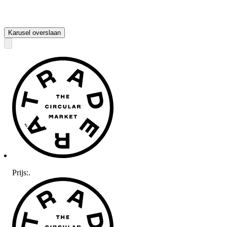
Karusel overslaan
Prijs:
.