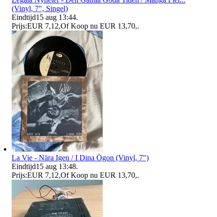
(Vinyl, 7", Singel)
Eindtijd
15 aug 13:44
.
Prijs:
EUR 7,12
,
Of Koop nu
EUR 13,70
,
.
La Vie - Nära Igen / I Dina Ögon (Vinyl, 7")
Eindtijd
15 aug 13:48
.
Prijs:
EUR 7,12
,
Of Koop nu
EUR 13,70
,
.