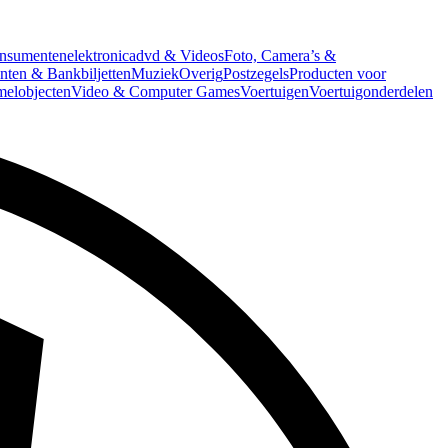
nsumentenelektronica
dvd & Videos
Foto, Camera’s &
ten & Bankbiljetten
Muziek
Overig
Postzegels
Producten voor
melobjecten
Video & Computer Games
Voertuigen
Voertuigonderdelen