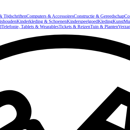
 Tijdschriften
Computers & Accessoires
Constructie & Gereedschap
Co
ishouden
Kinderkleding & Schoenen
Kinderspeelgoed
Kleding
Kunst
Mun
d
Telefonie, Tablets & Wearables
Tickets & Reizen
Tuin & Planten
Verza