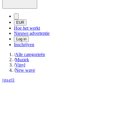
EUR
Hoe het werkt
Nieuwe advertentie
Log in
Inschrijven
/
Alle categorieën
/
Muziek
/
Vinyl
/
New wave
jpsell