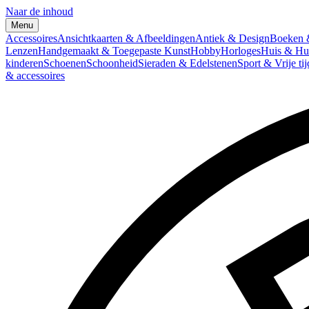
Naar de inhoud
Menu
Accessoires
Ansichtkaarten & Afbeeldingen
Antiek & Design
Boeken &
Lenzen
Handgemaakt & Toegepaste Kunst
Hobby
Horloges
Huis & Hu
kinderen
Schoenen
Schoonheid
Sieraden & Edelstenen
Sport & Vrije tij
& accessoires