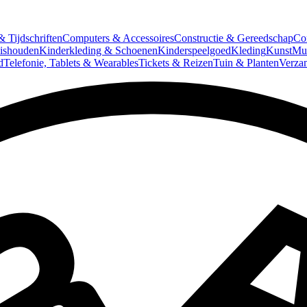
 Tijdschriften
Computers & Accessoires
Constructie & Gereedschap
Co
ishouden
Kinderkleding & Schoenen
Kinderspeelgoed
Kleding
Kunst
Mun
d
Telefonie, Tablets & Wearables
Tickets & Reizen
Tuin & Planten
Verza