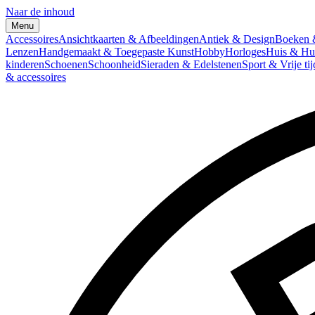
Naar de inhoud
Menu
Accessoires
Ansichtkaarten & Afbeeldingen
Antiek & Design
Boeken &
Lenzen
Handgemaakt & Toegepaste Kunst
Hobby
Horloges
Huis & Hu
kinderen
Schoenen
Schoonheid
Sieraden & Edelstenen
Sport & Vrije tij
& accessoires