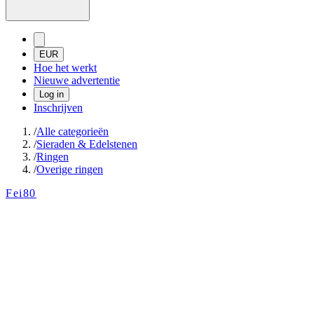
EUR
Hoe het werkt
Nieuwe advertentie
Log in
Inschrijven
/
Alle categorieën
/
Sieraden & Edelstenen
/
Ringen
/
Overige ringen
Fei80