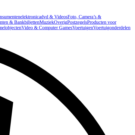
nsumentenelektronica
dvd & Videos
Foto, Camera’s &
ten & Bankbiljetten
Muziek
Overig
Postzegels
Producten voor
melobjecten
Video & Computer Games
Voertuigen
Voertuigonderdelen