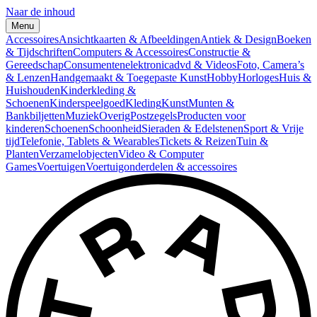
Naar de inhoud
Menu
Accessoires
Ansichtkaarten & Afbeeldingen
Antiek & Design
Boeken
& Tijdschriften
Computers & Accessoires
Constructie &
Gereedschap
Consumentenelektronica
dvd & Videos
Foto, Camera’s
& Lenzen
Handgemaakt & Toegepaste Kunst
Hobby
Horloges
Huis &
Huishouden
Kinderkleding &
Schoenen
Kinderspeelgoed
Kleding
Kunst
Munten &
Bankbiljetten
Muziek
Overig
Postzegels
Producten voor
kinderen
Schoenen
Schoonheid
Sieraden & Edelstenen
Sport & Vrije
tijd
Telefonie, Tablets & Wearables
Tickets & Reizen
Tuin &
Planten
Verzamelobjecten
Video & Computer
Games
Voertuigen
Voertuigonderdelen & accessoires