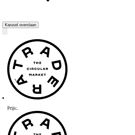
Karusel overslaan
Prijs:
.