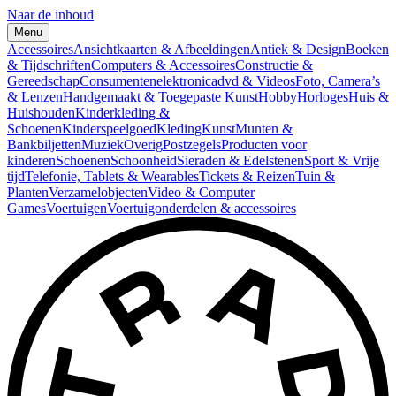
Naar de inhoud
Menu
Accessoires
Ansichtkaarten & Afbeeldingen
Antiek & Design
Boeken
& Tijdschriften
Computers & Accessoires
Constructie &
Gereedschap
Consumentenelektronica
dvd & Videos
Foto, Camera’s
& Lenzen
Handgemaakt & Toegepaste Kunst
Hobby
Horloges
Huis &
Huishouden
Kinderkleding &
Schoenen
Kinderspeelgoed
Kleding
Kunst
Munten &
Bankbiljetten
Muziek
Overig
Postzegels
Producten voor
kinderen
Schoenen
Schoonheid
Sieraden & Edelstenen
Sport & Vrije
tijd
Telefonie, Tablets & Wearables
Tickets & Reizen
Tuin &
Planten
Verzamelobjecten
Video & Computer
Games
Voertuigen
Voertuigonderdelen & accessoires