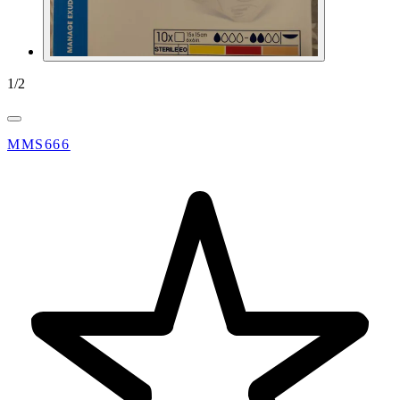
1
/
2
MMS666