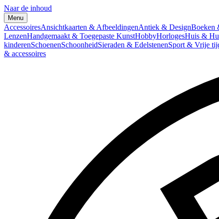
Naar de inhoud
Menu
Accessoires
Ansichtkaarten & Afbeeldingen
Antiek & Design
Boeken &
Lenzen
Handgemaakt & Toegepaste Kunst
Hobby
Horloges
Huis & Hu
kinderen
Schoenen
Schoonheid
Sieraden & Edelstenen
Sport & Vrije tij
& accessoires