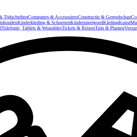
 Tijdschriften
Computers & Accessoires
Constructie & Gereedschap
Co
ishouden
Kinderkleding & Schoenen
Kinderspeelgoed
Kleding
Kunst
Mun
d
Telefonie, Tablets & Wearables
Tickets & Reizen
Tuin & Planten
Verza