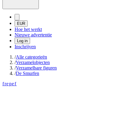
EUR
Hoe het werkt
Nieuwe advertentie
Log in
Inschrijven
/
Alle categorieën
/
Verzamelobjecten
/
Verzamelbare figuren
/
De Smurfen
frepef