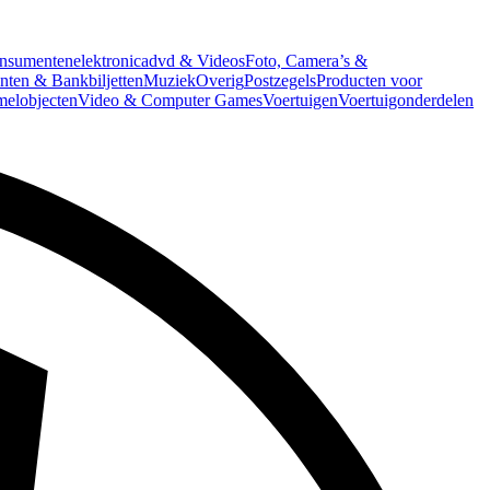
nsumentenelektronica
dvd & Videos
Foto, Camera’s &
ten & Bankbiljetten
Muziek
Overig
Postzegels
Producten voor
melobjecten
Video & Computer Games
Voertuigen
Voertuigonderdelen