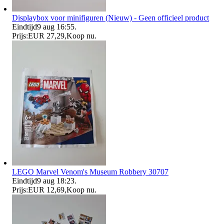
Displaybox voor minifiguren (Nieuw) - Geen officieel product
Eindtijd
9 aug 16:55
.
Prijs:
EUR 27,29
,
Koop nu
.
LEGO Marvel Venom's Museum Robbery 30707
Eindtijd
9 aug 18:23
.
Prijs:
EUR 12,69
,
Koop nu
.