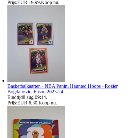
Prijs:
EUR 19,99
,
Koop nu
.
Basketbalkaarten - NBA Panini Haunted Hoops - Rozier,
Bogdanovic, Eason 2023-24
Eindtijd
8 aug 09:14
.
Prijs:
EUR 6,30
,
Koop nu
.