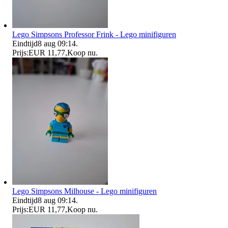
Lego Simpsons Professor Frink - Lego minifiguren
Eindtijd
8 aug 09:14
.
Prijs:
EUR 11,77
,
Koop nu
.
Lego Simpsons Milhouse - Lego minifiguren
Eindtijd
8 aug 09:14
.
Prijs:
EUR 11,77
,
Koop nu
.