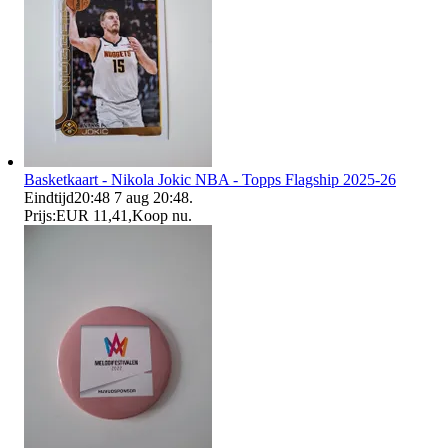
Basketkaart - Nikola Jokic NBA - Topps Flagship 2025-26
Eindtijd
20:48
7 aug 20:48
.
Prijs:
EUR 11,41
,
Koop nu
.