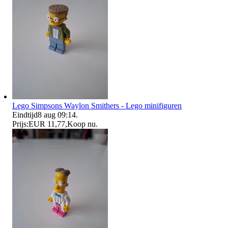
Lego Simpsons Waylon Smithers - Lego minifiguren
Eindtijd
8 aug 09:14
.
Prijs:
EUR 11,77
,
Koop nu
.