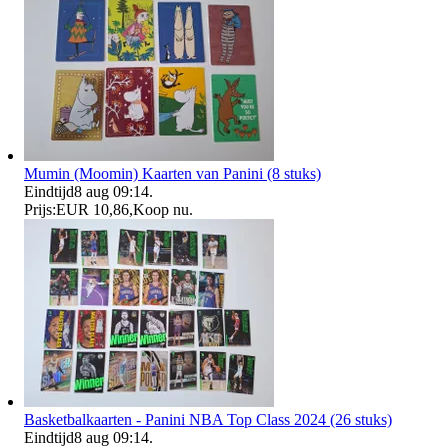
Mumin (Moomin) Kaarten van Panini (8 stuks)
Eindtijd
8 aug 09:14
.
Prijs:
EUR 10,86
,
Koop nu
.
Basketbalkaarten - Panini NBA Top Class 2024 (26 stuks)
Eindtijd
8 aug 09:14
.