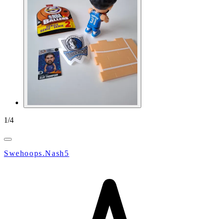
1
/
4
Swehoops.Nash5