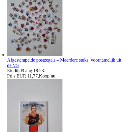
Afgestempelde postzegels – Meerdere stuks, voornamelijk uit
de VS
Eindtijd
9 aug 18:23
.
Prijs:
EUR 11,77
,
Koop nu
.