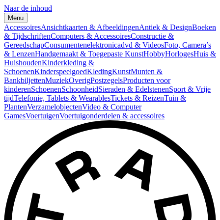
Naar de inhoud
Menu
Accessoires
Ansichtkaarten & Afbeeldingen
Antiek & Design
Boeken
& Tijdschriften
Computers & Accessoires
Constructie &
Gereedschap
Consumentenelektronica
dvd & Videos
Foto, Camera’s
& Lenzen
Handgemaakt & Toegepaste Kunst
Hobby
Horloges
Huis &
Huishouden
Kinderkleding &
Schoenen
Kinderspeelgoed
Kleding
Kunst
Munten &
Bankbiljetten
Muziek
Overig
Postzegels
Producten voor
kinderen
Schoenen
Schoonheid
Sieraden & Edelstenen
Sport & Vrije
tijd
Telefonie, Tablets & Wearables
Tickets & Reizen
Tuin &
Planten
Verzamelobjecten
Video & Computer
Games
Voertuigen
Voertuigonderdelen & accessoires