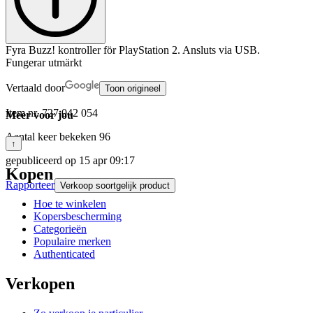
Fyra Buzz! kontroller för PlayStation 2. Ansluts via USB.
Fungerar utmärkt
Vertaald door
Toon origineel
Item nr.
727 042 054
Meer voor jou
Aantal keer bekeken
96
↑
gepubliceerd op
15 apr 09:17
Kopen
Rapporteer
Verkoop soortgelijk product
Hoe te winkelen
Kopersbescherming
Categorieën
Populaire merken
Authenticated
Verkopen