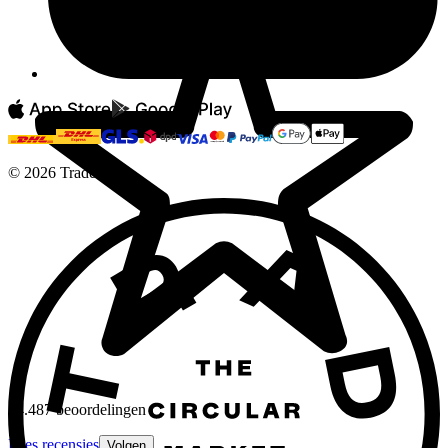
©
2026
Tradera
24.487 beoordelingen
Lees recensies
Volgen