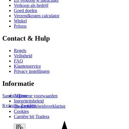
Zo verkoop je particulier
Verkoop als bedrijf
Goed doelen
Verzendkosten calculator
Winkel
Prijzen
Contact & Hulp
Regels
Veiligheid
FAQ
Klantenservice
Privacy instellingen
Informatie
Algemene voorwaarden
SandsOfTime
Integriteitsbeleid
Kvänum
,
Zweden
Toegankelijkheidsverklaring
Cookies
Carrière bij Tradera