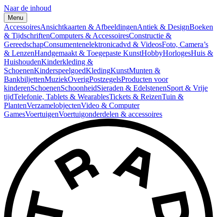
Naar de inhoud
Menu
Accessoires
Ansichtkaarten & Afbeeldingen
Antiek & Design
Boeken
& Tijdschriften
Computers & Accessoires
Constructie &
Gereedschap
Consumentenelektronica
dvd & Videos
Foto, Camera’s
& Lenzen
Handgemaakt & Toegepaste Kunst
Hobby
Horloges
Huis &
Huishouden
Kinderkleding &
Schoenen
Kinderspeelgoed
Kleding
Kunst
Munten &
Bankbiljetten
Muziek
Overig
Postzegels
Producten voor
kinderen
Schoenen
Schoonheid
Sieraden & Edelstenen
Sport & Vrije
tijd
Telefonie, Tablets & Wearables
Tickets & Reizen
Tuin &
Planten
Verzamelobjecten
Video & Computer
Games
Voertuigen
Voertuigonderdelen & accessoires