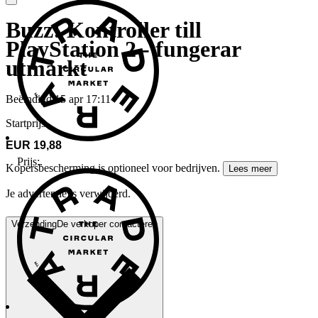
Buzz! Kontroller till
PlayStation 2 - fungerar
utmärkt
Beëindigd
15 apr 17:11
Startprijs
EUR 19,88
Prijs:
.
Kopersbescherming is optioneel voor bedrijven.
Lees meer
Je advertentie is verwijderd.
Verzending
De verkoper contacteren