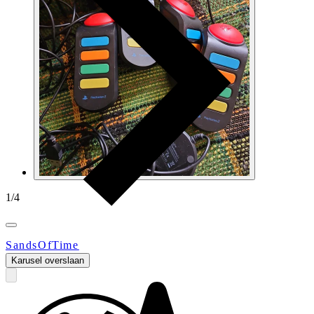
1
/
4
SandsOfTime
Karusel overslaan