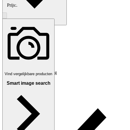
Prijs:
.
Betaling
Via Tradera
Kies voor kopersbescherming
Vind vergelijkbare producten
Smart image search