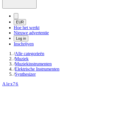
EUR
Hoe het werkt
Nieuwe advertentie
Log in
Inschrijven
/
Alle categorieën
/
Muziek
/
Muziekinstrumenten
/
Elektrische Instrumenten
/
Synthesizer
Alex76