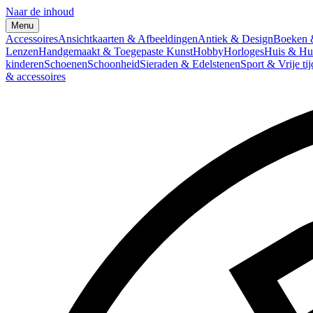
Naar de inhoud
Menu
Accessoires
Ansichtkaarten & Afbeeldingen
Antiek & Design
Boeken &
Lenzen
Handgemaakt & Toegepaste Kunst
Hobby
Horloges
Huis & Hu
kinderen
Schoenen
Schoonheid
Sieraden & Edelstenen
Sport & Vrije tij
& accessoires