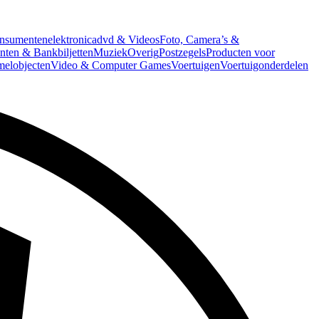
nsumentenelektronica
dvd & Videos
Foto, Camera’s &
ten & Bankbiljetten
Muziek
Overig
Postzegels
Producten voor
melobjecten
Video & Computer Games
Voertuigen
Voertuigonderdelen