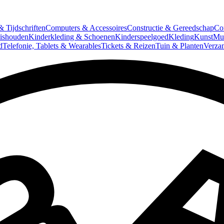
 Tijdschriften
Computers & Accessoires
Constructie & Gereedschap
Co
ishouden
Kinderkleding & Schoenen
Kinderspeelgoed
Kleding
Kunst
Mun
d
Telefonie, Tablets & Wearables
Tickets & Reizen
Tuin & Planten
Verza