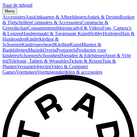
Naar de inhoud
Menu
Accessoires
Ansichtkaarten & Afbeeldingen
Antiek & Design
Boeken
& Tijdschriften
Computers & Accessoires
Constructie &
Gereedschap
Consumentenelektronica
dvd & Videos
Foto, Camera’s
& Lenzen
Handgemaakt & Toegepaste Kunst
Hobby
Horloges
Huis &
Huishouden
Kinderkleding &
Schoenen
Kinderspeelgoed
Kleding
Kunst
Munten &
Bankbiljetten
Muziek
Overig
Postzegels
Producten voor
kinderen
Schoenen
Schoonheid
Sieraden & Edelstenen
Sport & Vrije
tijd
Telefonie, Tablets & Wearables
Tickets & Reizen
Tuin &
Planten
Verzamelobjecten
Video & Computer
Games
Voertuigen
Voertuigonderdelen & accessoires