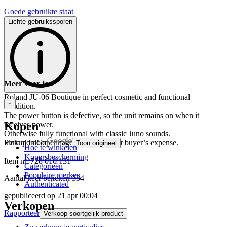
Goede gebruikte staat
Lichte gebruikssporen
Meer voor jou
Roland JU-06 Boutique in perfect cosmetic and functional
↑
condition.
The power button is defective, so the unit remains on when it
Kopen
receives power.
Otherwise fully functional with classic Juno sounds.
Pickup in Copenhagen or shipping at buyer’s expense.
Vertaald door
Toon origineel
Hoe te winkelen
Kopersbescherming
Item nr.
728 010 131
Categorieën
Populaire merken
Aantal keer bekeken
334
Authenticated
gepubliceerd op
21 apr 00:04
Verkopen
Rapporteer
Verkoop soortgelijk product