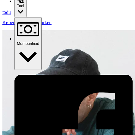
Taal
todir
København
,
Denemarken
Munteenheid