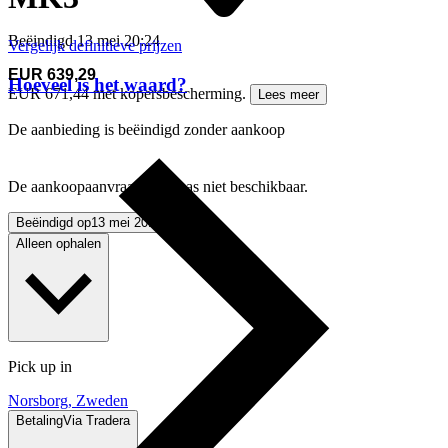
Beëindigd
13 mei 20:24
Vergelijk definitieve prijzen
EUR 639,29
Hoeveel is het waard?
EUR 671,44 met kopersbescherming.
Lees meer
De aanbieding is beëindigd zonder aankoop
De aankoopaanvraag is helaas niet beschikbaar.
Beëindigd op
13 mei 20:24
Alleen ophalen
Pick up in
Norsborg, Zweden
Betaling
Via Tradera