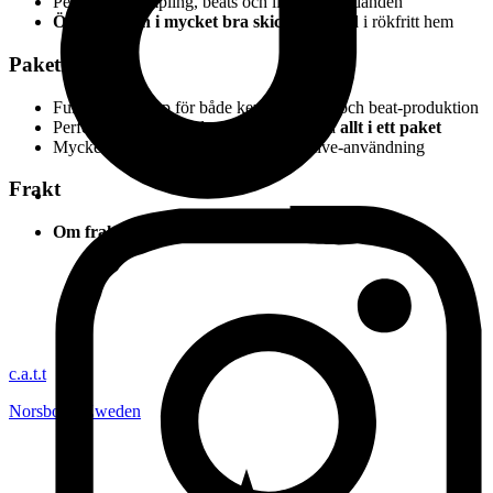
Perfekt för sampling, beats och live-framträdanden
Öppnad men i mycket bra skick
, förvarad i rökfritt hem
Paketfördelar
Fullständig setup för både keyboard-spel och beat-produktion
Perfekt för musikproducenter som vill ha
allt i ett paket
Mycket attraktivt för både studio och live-användning
Frakt
Om frakt önskas, kontakta mig innan köp!
c.a.t.t
Norsborg
,
Zweden