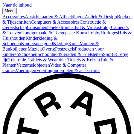
Naar de inhoud
Menu
Accessoires
Ansichtkaarten & Afbeeldingen
Antiek & Design
Boeken
& Tijdschriften
Computers & Accessoires
Constructie &
Gereedschap
Consumentenelektronica
dvd & Videos
Foto, Camera’s
& Lenzen
Handgemaakt & Toegepaste Kunst
Hobby
Horloges
Huis &
Huishouden
Kinderkleding &
Schoenen
Kinderspeelgoed
Kleding
Kunst
Munten &
Bankbiljetten
Muziek
Overig
Postzegels
Producten voor
kinderen
Schoenen
Schoonheid
Sieraden & Edelstenen
Sport & Vrije
tijd
Telefonie, Tablets & Wearables
Tickets & Reizen
Tuin &
Planten
Verzamelobjecten
Video & Computer
Games
Voertuigen
Voertuigonderdelen & accessoires