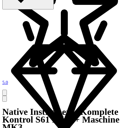
5.0
Native Instruments Komplete
Kontrol S61 MK2 + Maschine
MK3