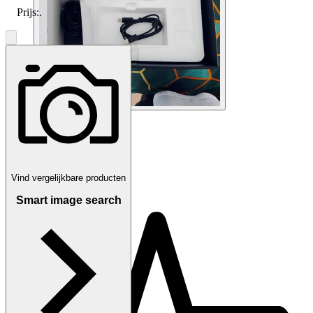
Prijs:
.
1
/
9
c.a.t.t
Vind vergelijkbare producten
Smart image search