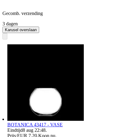
Gecomb. verzending
3 dagen
Karusel overslaan
BOTANICA 43417 - VASE
Eindtijd
8 aug 22:48
.
Prijs:
EUR 7,20
,
Koop nu
.