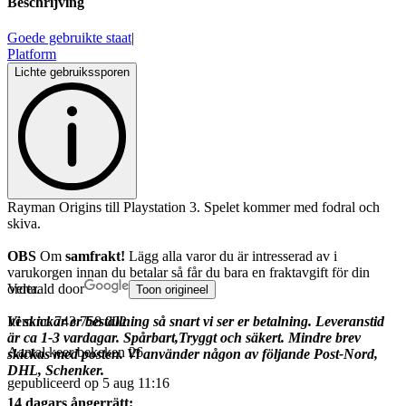
Beschrijving
Goede gebruikte staat
|
Platform
Lichte gebruikssporen
Rayman Origins till Playstation 3. Spelet kommer med fodral och
skiva.
OBS
Om
samfrakt!
Lägg alla varor du är intresserad av i
varukorgen innan du betalar så får du bara en fraktavgift för din
order.
Vertaald door
Toon origineel
Vi skickar er beställning så snart vi ser er betalning. Leveranstid
Item nr.
743 758 002
är ca 1-3 vardagar. Spårbart,Tryggt och säkert. Mindre brev
Aantal keer bekeken
26
skickas med posten. Vi använder någon av följande Post-Nord,
DHL, Schenker.
gepubliceerd op
5 aug 11:16
14 dagars ångerrätt: