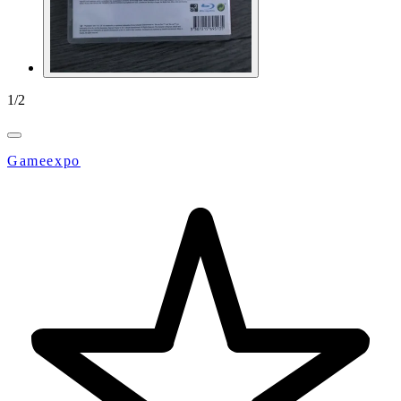
1
/
2
Gameexpo