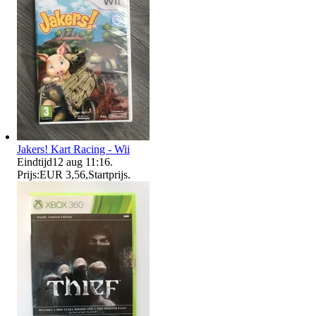
Jakers! Kart Racing - Wii
Eindtijd
12 aug 11:16
.
Prijs:
EUR 3,56
,
Startprijs
.