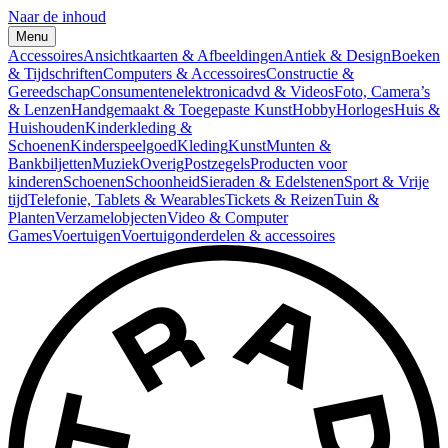
Naar de inhoud
Menu
Accessoires
Ansichtkaarten & Afbeeldingen
Antiek & Design
Boeken
& Tijdschriften
Computers & Accessoires
Constructie &
Gereedschap
Consumentenelektronica
dvd & Videos
Foto, Camera’s
& Lenzen
Handgemaakt & Toegepaste Kunst
Hobby
Horloges
Huis &
Huishouden
Kinderkleding &
Schoenen
Kinderspeelgoed
Kleding
Kunst
Munten &
Bankbiljetten
Muziek
Overig
Postzegels
Producten voor
kinderen
Schoenen
Schoonheid
Sieraden & Edelstenen
Sport & Vrije
tijd
Telefonie, Tablets & Wearables
Tickets & Reizen
Tuin &
Planten
Verzamelobjecten
Video & Computer
Games
Voertuigen
Voertuigonderdelen & accessoires