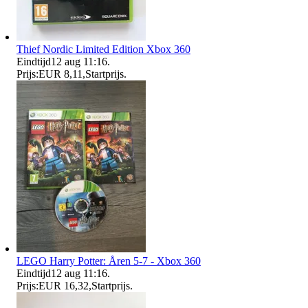
Thief Nordic Limited Edition Xbox 360
Eindtijd
12 aug 11:16
.
Prijs:
EUR 8,11
,
Startprijs
.
LEGO Harry Potter: Åren 5-7 - Xbox 360
Eindtijd
12 aug 11:16
.
Prijs:
EUR 16,32
,
Startprijs
.