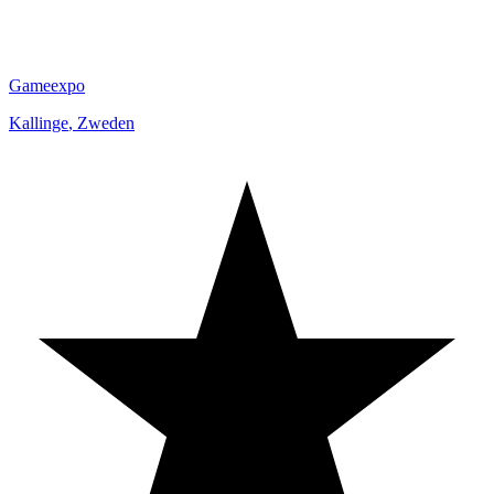
Gameexpo
Kallinge
,
Zweden