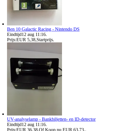
Ben 10 Galactic Racing - Nintendo DS
Eindtijd
12 aug 11:16
.
Prijs:
EUR 5,38
,
Startprijs
.
UV-analyselamp - Bankbiljetten- en ID-detector
Eindtijd
12 aug 11:16
.
Prijs:
EUR 36,38
,
Of Koop nu
EUR 63,73
,
.