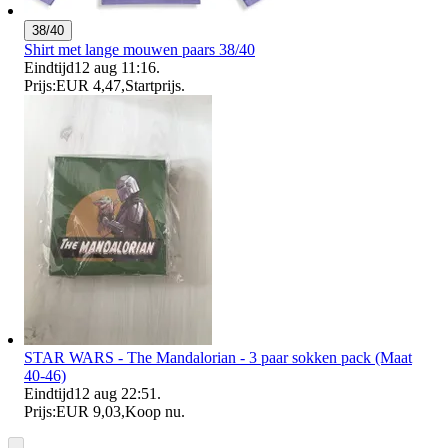
38/40
Shirt met lange mouwen paars 38/40
Eindtijd
12 aug 11:16
.
Prijs:
EUR 4,47
,
Startprijs
.
STAR WARS - The Mandalorian - 3 paar sokken pack (Maat
40-46)
Eindtijd
12 aug 22:51
.
Prijs:
EUR 9,03
,
Koop nu
.