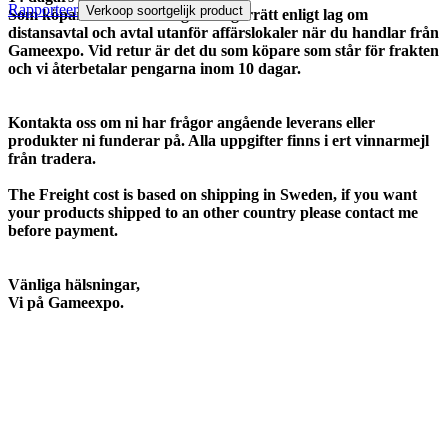
Rapporteer
Verkoop soortgelijk product
Som köpare har du 14 dagars ångerrätt enligt lag om
distansavtal och avtal utanför affärslokaler när du handlar från
Gameexpo. Vid retur är det du som köpare som står för frakten
och vi återbetalar pengarna inom 10 dagar.
Kontakta oss om ni har frågor angående leverans eller
produkter ni funderar på. Alla uppgifter finns i ert vinnarmejl
från tradera.
The Freight cost is based on shipping in Sweden, if you want
your products shipped to an other country please contact me
before payment.
Vänliga hälsningar,
Vi på Gameexpo.