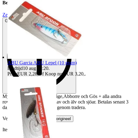
Beschrijving
Zeer goede staat
Geen of minimale tekenen van gebruik
ABU Garcia ABU Lepel (10 gram)
Eindtijd
10 aug 12:20
.
Prijs:
EUR 2,28
,
Of Koop nu
EUR 3,20
,
.
Mycket effektiva på Regnbåge,Abborre och Gös + alla andra
rovfiskar vi har i Norden i hav och älv och sjöar. Betalas senast 3
dagar efter vunnen auktion, genom tradera.
Vertaald door
Toon origineel
Item nr.
730 216 586