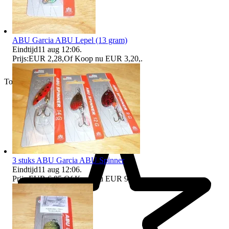
ABU Garcia ABU Lepel (13 gram)
Eindtijd
11 aug 12:06
.
Prijs:
EUR 2,28
,
Of Koop nu
EUR 3,20
,
.
Top verkoper
3 stuks ABU Garcia ABU Spinner
Eindtijd
11 aug 12:06
.
Prijs:
EUR 6,85
,
Of Koop nu
EUR 9,68
,
.