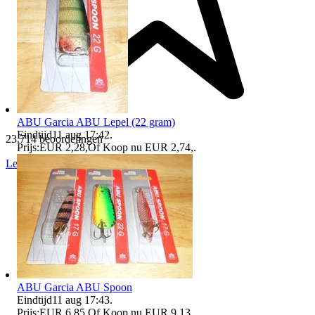
ABU Garcia ABU Lepel (22 gram)
Eindtijd
11 aug 17:42
.
23.714 beoordelingen
Prijs:
EUR 2,28
,
Of Koop nu
EUR 2,74
,
.
Lees recensies
Volgen
ABU Garcia ABU Spoon
Eindtijd
11 aug 17:43
.
Prijs:
EUR 6,85
,
Of Koop nu
EUR 9,13
,
.