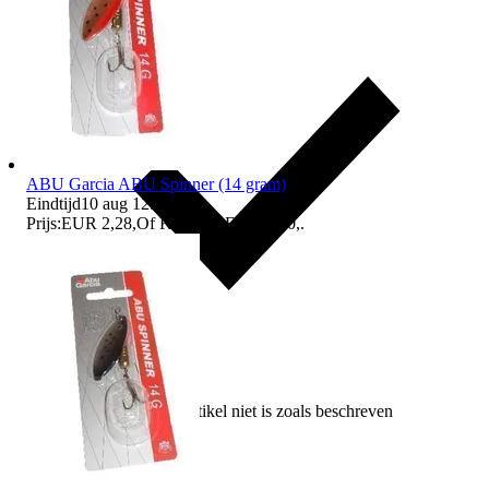
ABU Garcia ABU Spinner (14 gram)
Eindtijd
10 aug 12:16
.
Prijs:
EUR 2,28
,
Of Koop nu
EUR 3,20
,
.
Vergoeding als het artikel niet is zoals beschreven