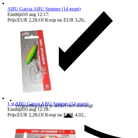
ABU Garcia ABU Spinner (14 gram)
Eindtijd
10 aug 12:17
.
Prijs:
EUR 2,28
,
Of Koop nu
EUR 3,20
,
.
1 st ABU Garcia ABU Spinner (14 gram)
Vergoeding als je je artikel niet ontvangt
Eindtijd
10 aug 12:18
.
Prijs:
EUR 2,28
,
Of Koop nu
EUR 4,02
,
.