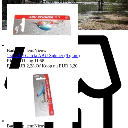
Prijs:
EUR 2,28
,
Of Koop nu
EUR 3,20
,
.
Badge op item:
Nieuw
1 st ABU Garcia ABU Spinner (9 gram)
Eindtijd
11 aug 11:58
.
Prijs:
EUR 2,28
,
Of Koop nu
EUR 3,20
,
.
Badge op item:
Nieuw