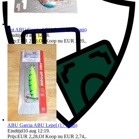
1 st ABU Garcia ABU Spinner (9 gram)
Eindtijd
10 aug 12:18
.
Prijs:
EUR 2,28
,
Of Koop nu
EUR 3,20
,
.
ABU Garcia ABU Lepel (17 gram)
Eindtijd
10 aug 12:19
.
Prijs:
EUR 2,28
,
Of Koop nu
EUR 2,74
,
.