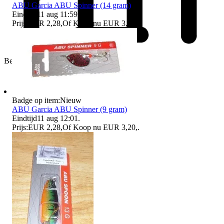
ABU Garcia ABU Spinner (14 gram)
Eindtijd
11 aug 11:59
.
Prijs:
EUR 2,28
,
Of Koop nu
EUR 3,20
,
.
Bedrijf
Badge op item:
Nieuw
ABU Garcia ABU Spinner (9 gram)
Eindtijd
11 aug 12:01
.
Prijs:
EUR 2,28
,
Of Koop nu
EUR 3,20
,
.