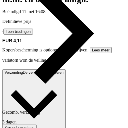
Beëindigd
11 mei 16:08
Definitieve prijs
∙
Toon biedingen
EUR 4,11
Kopersbescherming is optioneel voor bedrijven.
Lees meer
variatorn won de veiling
Verzending
De verkoper contacteren
Gecomb. verzending
3 dagen
Karusel overslaan