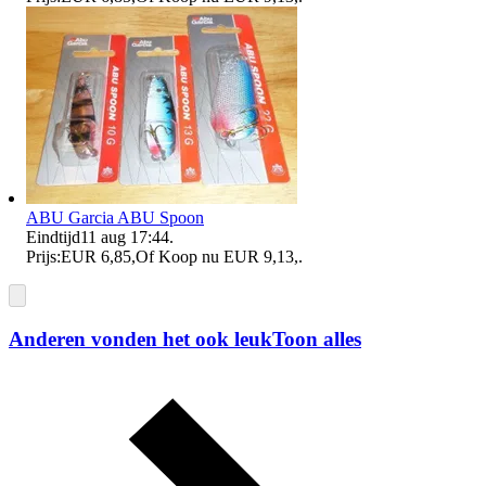
ABU Garcia ABU Spoon
Eindtijd
11 aug 17:44
.
Prijs:
EUR 6,85
,
Of Koop nu
EUR 9,13
,
.
Anderen vonden het ook leuk
Toon alles