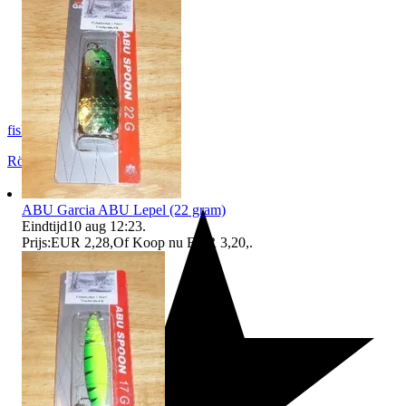
fiskemats
Rödeby
,
Zweden
ABU Garcia ABU Lepel (22 gram)
Eindtijd
10 aug 12:23
.
Prijs:
EUR 2,28
,
Of Koop nu
EUR 3,20
,
.