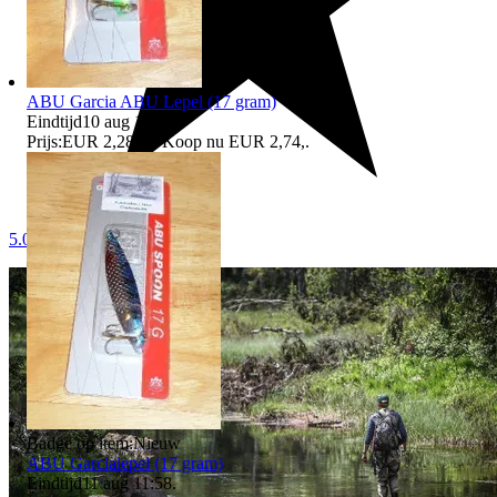
ABU Garcia ABU Lepel (17 gram)
Eindtijd
10 aug 17:41
.
Prijs:
EUR 2,28
,
Of Koop nu
EUR 2,74
,
.
5.0
Badge op item:
Nieuw
ABU Garcialepel (17 gram)
Eindtijd
11 aug 11:58
.