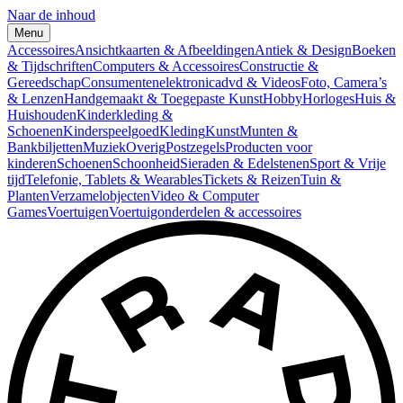
Naar de inhoud
Menu
Accessoires
Ansichtkaarten & Afbeeldingen
Antiek & Design
Boeken
& Tijdschriften
Computers & Accessoires
Constructie &
Gereedschap
Consumentenelektronica
dvd & Videos
Foto, Camera’s
& Lenzen
Handgemaakt & Toegepaste Kunst
Hobby
Horloges
Huis &
Huishouden
Kinderkleding &
Schoenen
Kinderspeelgoed
Kleding
Kunst
Munten &
Bankbiljetten
Muziek
Overig
Postzegels
Producten voor
kinderen
Schoenen
Schoonheid
Sieraden & Edelstenen
Sport & Vrije
tijd
Telefonie, Tablets & Wearables
Tickets & Reizen
Tuin &
Planten
Verzamelobjecten
Video & Computer
Games
Voertuigen
Voertuigonderdelen & accessoires