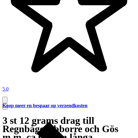
5.0
Koop meer en bespaar op verzendkosten
3 st 12 grams drag till
Regnbåge,Abborre och Gös
m.m. ca 60 mm långa.