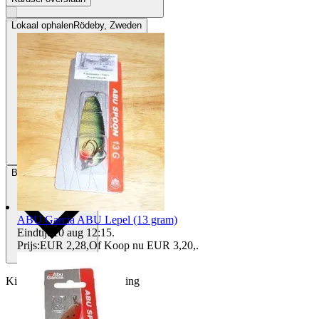
Lokaal ophalen
Rödeby, Zweden
Betaling
Via Tradera
ABU Garcia ABU Lepel (13 gram)
Eindtijd
10 aug 12:15
.
Prijs:
EUR 2,28
,
Of Koop nu
EUR 3,20
,
.
Kies voor kopersbescherming