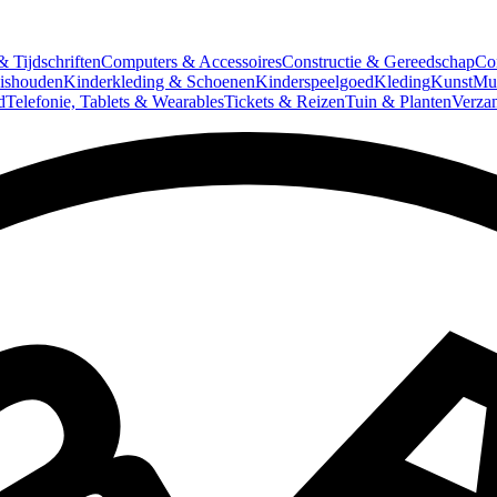
 Tijdschriften
Computers & Accessoires
Constructie & Gereedschap
Co
ishouden
Kinderkleding & Schoenen
Kinderspeelgoed
Kleding
Kunst
Mun
d
Telefonie, Tablets & Wearables
Tickets & Reizen
Tuin & Planten
Verza