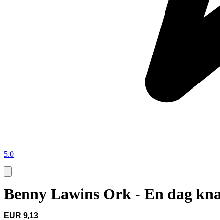
5.0
Benny Lawins Ork - En dag knac
EUR 9,13