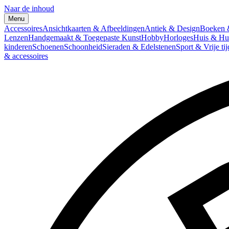
Naar de inhoud
Menu
Accessoires
Ansichtkaarten & Afbeeldingen
Antiek & Design
Boeken &
Lenzen
Handgemaakt & Toegepaste Kunst
Hobby
Horloges
Huis & Hu
kinderen
Schoenen
Schoonheid
Sieraden & Edelstenen
Sport & Vrije tij
& accessoires