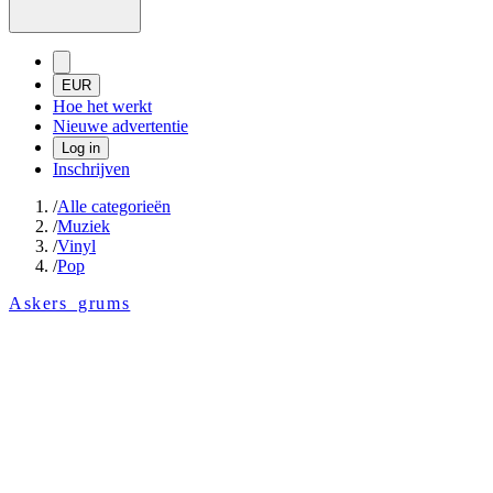
EUR
Hoe het werkt
Nieuwe advertentie
Log in
Inschrijven
/
Alle categorieën
/
Muziek
/
Vinyl
/
Pop
Askers_grums