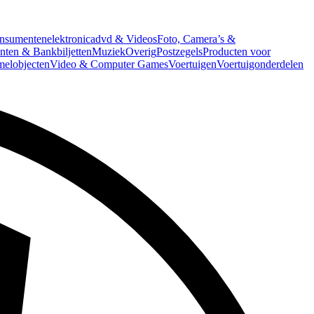
nsumentenelektronica
dvd & Videos
Foto, Camera’s &
ten & Bankbiljetten
Muziek
Overig
Postzegels
Producten voor
melobjecten
Video & Computer Games
Voertuigen
Voertuigonderdelen