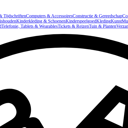
 Tijdschriften
Computers & Accessoires
Constructie & Gereedschap
Co
ishouden
Kinderkleding & Schoenen
Kinderspeelgoed
Kleding
Kunst
Mun
d
Telefonie, Tablets & Wearables
Tickets & Reizen
Tuin & Planten
Verza