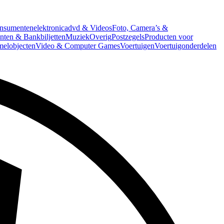
nsumentenelektronica
dvd & Videos
Foto, Camera’s &
ten & Bankbiljetten
Muziek
Overig
Postzegels
Producten voor
melobjecten
Video & Computer Games
Voertuigen
Voertuigonderdelen