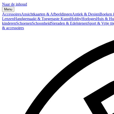
Naar de inhoud
Menu
Accessoires
Ansichtkaarten & Afbeeldingen
Antiek & Design
Boeken &
Lenzen
Handgemaakt & Toegepaste Kunst
Hobby
Horloges
Huis & Hu
kinderen
Schoenen
Schoonheid
Sieraden & Edelstenen
Sport & Vrije tij
& accessoires