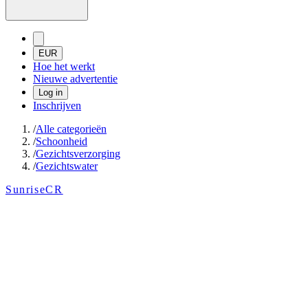
EUR
Hoe het werkt
Nieuwe advertentie
Log in
Inschrijven
/
Alle categorieën
/
Schoonheid
/
Gezichtsverzorging
/
Gezichtswater
SunriseCR