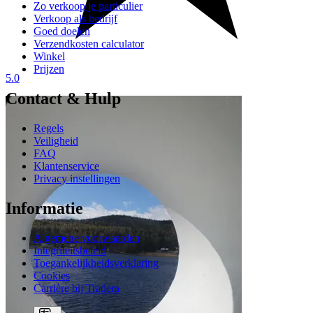
Zo verkoop je particulier
Verkoop als bedrijf
Goed doelen
Verzendkosten calculator
Winkel
Prijzen
5.0
Contact & Hulp
Regels
Veiligheid
FAQ
Klantenservice
Privacy instellingen
Informatie
Algemene voorwaarden
Integriteitsbeleid
Toegankelijkheidsverklaring
Cookies
Carrière bij Tradera