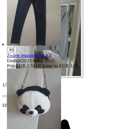
XS
Zwarte legging maat XS
Eindtijd
20:15
8 aug 20:15
.
Prijs:
EUR 2,74
,
Of Koop nu
EUR 3,65
,
.
1
/
7
zeldisen