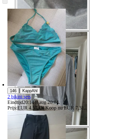
|
146
KappAhl
2 bikini sets
Eindtijd
20:14
8 aug 20:14
.
Prijs:
EUR 4,57
,
Of Koop nu
EUR 7,31
,
.