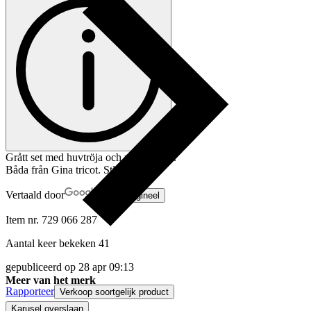
Grått set med huvtröja och yoga byxor.
Båda från Gina tricot. Stl 158.
Vertaald door
Toon origineel
Item nr.
729 066 287
Aantal keer bekeken
41
gepubliceerd op
28 apr 09:13
Meer van het merk
Rapporteer
Verkoop soortgelijk product
Karusel overslaan