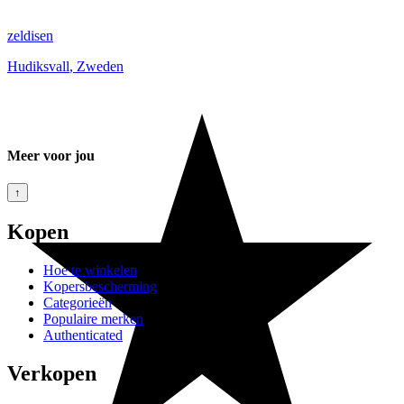
zeldisen
Hudiksvall
,
Zweden
Meer voor jou
↑
Kopen
Hoe te winkelen
Kopersbescherming
Categorieën
Populaire merken
Authenticated
Verkopen