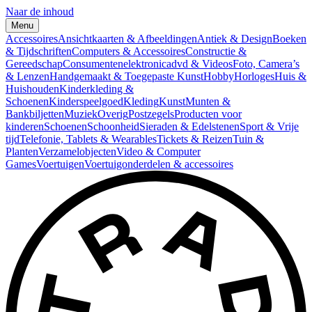
Naar de inhoud
Menu
Accessoires
Ansichtkaarten & Afbeeldingen
Antiek & Design
Boeken
& Tijdschriften
Computers & Accessoires
Constructie &
Gereedschap
Consumentenelektronica
dvd & Videos
Foto, Camera’s
& Lenzen
Handgemaakt & Toegepaste Kunst
Hobby
Horloges
Huis &
Huishouden
Kinderkleding &
Schoenen
Kinderspeelgoed
Kleding
Kunst
Munten &
Bankbiljetten
Muziek
Overig
Postzegels
Producten voor
kinderen
Schoenen
Schoonheid
Sieraden & Edelstenen
Sport & Vrije
tijd
Telefonie, Tablets & Wearables
Tickets & Reizen
Tuin &
Planten
Verzamelobjecten
Video & Computer
Games
Voertuigen
Voertuigonderdelen & accessoires