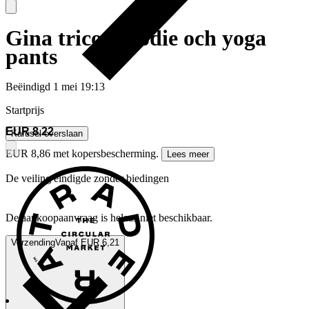
Gina tricot hoodie och yoga
pants
Beëindigd
1 mei 19:13
Startprijs
EUR 8,22
Karusel overslaan
EUR 8,86 met kopersbescherming.
Lees meer
De veiling eindigde zonder biedingen
De aankoopaanvraag is helaas niet beschikbaar.
Verzending
Vanaf EUR 6,21