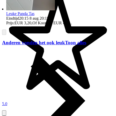
Leuke Panda Tas
Eindtijd
20:15
8 aug 20:15
.
Prijs:
EUR 3,20
,
Of Koop nu
EUR 4,11
,
.
Anderen vonden het ook leuk
Toon alles
5.0