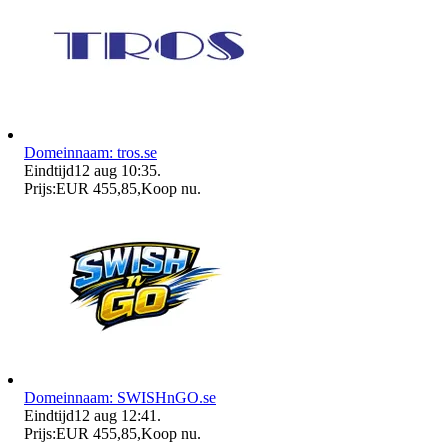
Domeinnaam: tros.se
Eindtijd
12 aug 10:35
.
Prijs:
EUR 455,85
,
Koop nu
.
Domeinnaam: SWISHnGO.se
Eindtijd
12 aug 12:41
.
Prijs:
EUR 455,85
,
Koop nu
.