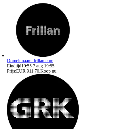
Domeinnaam: frillan.com
Eindtijd
19:55
7 aug 19:55
.
Prijs:
EUR 911,70
,
Koop nu
.