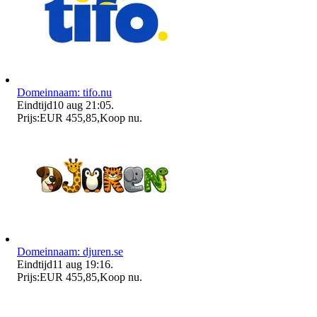
Domeinnaam: tifo.nu
Eindtijd
10 aug 21:05
.
Prijs:
EUR 455,85
,
Koop nu
.
Domeinnaam: djuren.se
Eindtijd
11 aug 19:16
.
Prijs:
EUR 455,85
,
Koop nu
.