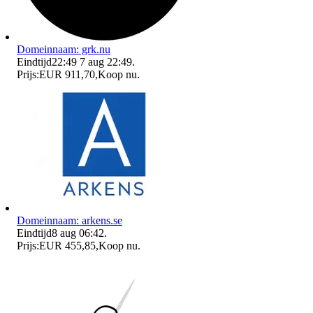
Domeinnaam: grk.nu
Eindtijd
22:49
7 aug 22:49
.
Prijs:
EUR 911,70
,
Koop nu
.
Domeinnaam: arkens.se
Eindtijd
8 aug 06:42
.
Prijs:
EUR 455,85
,
Koop nu
.