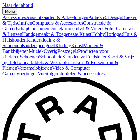
Naar de inhoud
Menu
Accessoires
Ansichtkaarten & Afbeeldingen
Antiek & Design
Boeken
& Tijdschriften
Computers & Accessoires
Constructie &
Gereedschap
Consumentenelektronica
dvd & Videos
Foto, Camera’s
& Lenzen
Handgemaakt & Toegepaste Kunst
Hobby
Horloges
Huis &
Huishouden
Kinderkleding &
Schoenen
Kinderspeelgoed
Kleding
Kunst
Munten &
Bankbiljetten
Muziek
Overig
Postzegels
Producten voor
kinderen
Schoenen
Schoonheid
Sieraden & Edelstenen
Sport & Vrije
tijd
Telefonie, Tablets & Wearables
Tickets & Reizen
Tuin &
Planten
Verzamelobjecten
Video & Computer
Games
Voertuigen
Voertuigonderdelen & accessoires