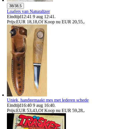
38/38,5
Loafers van Naturalizer
Eindtijd
12:41
9 aug 12:41
.
Prijs:
EUR 18,18
,
Of Koop nu
EUR 20,55
,
.
Uniek, handgemaakt mes met lederen schede
Eindtijd
16:40
9 aug 16:40
.
Prijs:
EUR 53,43
,
Of Koop nu
EUR 59,28
,
.