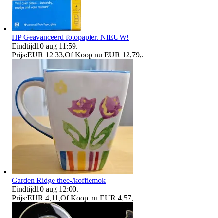
HP Geavanceerd fotopapier. NIEUW!
Eindtijd
10 aug 11:59
.
Prijs:
EUR 12,33
,
Of Koop nu
EUR 12,79
,
.
Garden Ridge thee-/koffiemok
Eindtijd
10 aug 12:00
.
Prijs:
EUR 4,11
,
Of Koop nu
EUR 4,57
,
.