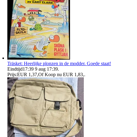
Träsket: Heerlijke plonzen in de modder. Goede staat!
Eindtijd
17:39
9 aug 17:39
.
Prijs:
EUR 1,37
,
Of Koop nu
EUR 1,83
,
.