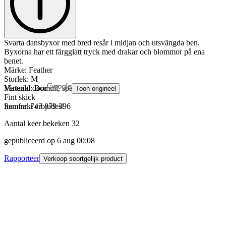
Svarta dansbyxor med bred resår i midjan och utsvängda ben.
Byxorna har ett färgglatt tryck med drakar och blommor på ena
benet.
Märke: Feather
Storlek: M
Material: Bomull, spandex
Vertaald door
Toon origineel
Fint skick
Samfrakt erbjudes!
Item nr.
743 879 396
Aantal keer bekeken
32
gepubliceerd op
6 aug 00:08
Rapporteer
Verkoop soortgelijk product