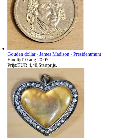
Gouden dollar - James Madison - Presidentmunt
Eindtijd
10 aug 20:05
.
Prijs:
EUR 4,48
,
Startprijs
.