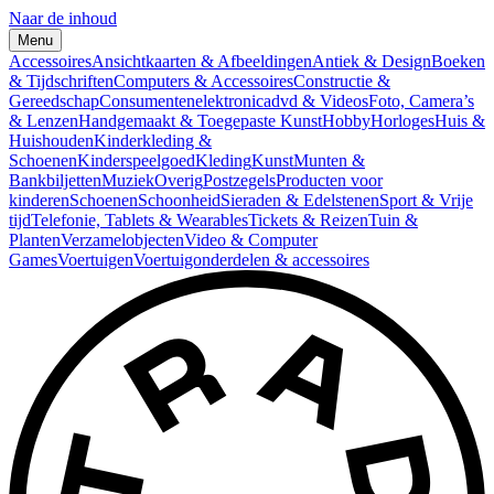
Naar de inhoud
Menu
Accessoires
Ansichtkaarten & Afbeeldingen
Antiek & Design
Boeken
& Tijdschriften
Computers & Accessoires
Constructie &
Gereedschap
Consumentenelektronica
dvd & Videos
Foto, Camera’s
& Lenzen
Handgemaakt & Toegepaste Kunst
Hobby
Horloges
Huis &
Huishouden
Kinderkleding &
Schoenen
Kinderspeelgoed
Kleding
Kunst
Munten &
Bankbiljetten
Muziek
Overig
Postzegels
Producten voor
kinderen
Schoenen
Schoonheid
Sieraden & Edelstenen
Sport & Vrije
tijd
Telefonie, Tablets & Wearables
Tickets & Reizen
Tuin &
Planten
Verzamelobjecten
Video & Computer
Games
Voertuigen
Voertuigonderdelen & accessoires