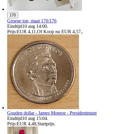
170
Groene top, maat 170/176
Eindtijd
10 aug 14:00
.
Prijs:
EUR 4,11
,
Of Koop nu
EUR 4,57
,
.
Gouden dollar - James Monroe - Presidentmunt
Eindtijd
10 aug 15:04
.
Prijs:
EUR 4,48
,
Startprijs
.