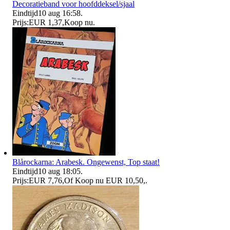
Decoratieband voor hoofddeksel/sjaal
Eindtijd
10 aug 16:58
.
Prijs:
EUR 1,37
,
Koop nu
.
Blårockarna: Arabesk. Ongewenst, Top staat!
Eindtijd
10 aug 18:05
.
Prijs:
EUR 7,76
,
Of Koop nu
EUR 10,50
,
.