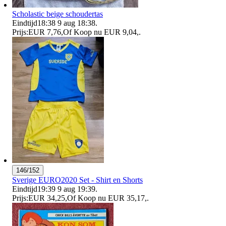
Scholastic beige schoudertas
Eindtijd
18:38
9 aug 18:38
.
Prijs:
EUR 7,76
,
Of Koop nu
EUR 9,04
,
.
146/152
Sverige EURO2020 Set - Shirt en Shorts
Eindtijd
19:39
9 aug 19:39
.
Prijs:
EUR 34,25
,
Of Koop nu
EUR 35,17
,
.