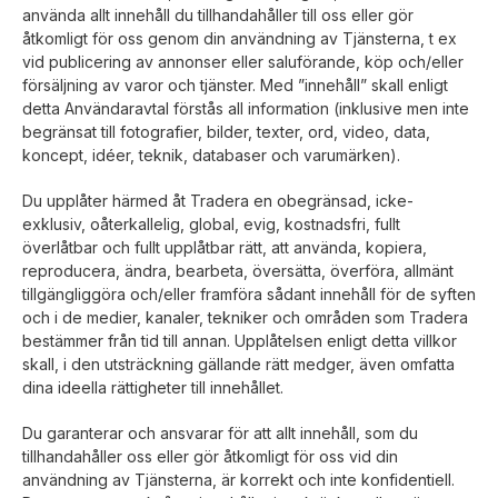
använda allt innehåll du tillhandahåller till oss eller gör
åtkomligt för oss genom din användning av Tjänsterna, t ex
vid publicering av annonser eller saluförande, köp och/eller
försäljning av varor och tjänster. Med ”innehåll” skall enligt
detta Användaravtal förstås all information (inklusive men inte
begränsat till fotografier, bilder, texter, ord, video, data,
koncept, idéer, teknik, databaser och varumärken).
Du upplåter härmed åt Tradera en obegränsad, icke-
exklusiv, oåterkallelig, global, evig, kostnadsfri, fullt
överlåtbar och fullt upplåtbar rätt, att använda, kopiera,
reproducera, ändra, bearbeta, översätta, överföra, allmänt
tillgängliggöra och/eller framföra sådant innehåll för de syften
och i de medier, kanaler, tekniker och områden som Tradera
bestämmer från tid till annan. Upplåtelsen enligt detta villkor
skall, i den utsträckning gällande rätt medger, även omfatta
dina ideella rättigheter till innehållet.
Du garanterar och ansvarar för att allt innehåll, som du
tillhandahåller oss eller gör åtkomligt för oss vid din
användning av Tjänsterna, är korrekt och inte konfidentiell.