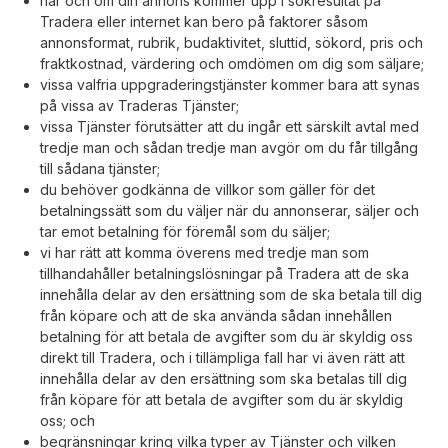
när och om din annons kommer upp i sökresultat på
Tradera eller internet kan bero på faktorer såsom
annonsformat, rubrik, budaktivitet, sluttid, sökord, pris och
fraktkostnad, värdering och omdömen om dig som säljare;
vissa valfria uppgraderingstjänster kommer bara att synas
på vissa av Traderas Tjänster;
vissa Tjänster förutsätter att du ingår ett särskilt avtal med
tredje man och sådan tredje man avgör om du får tillgång
till sådana tjänster;
du behöver godkänna de villkor som gäller för det
betalningssätt som du väljer när du annonserar, säljer och
tar emot betalning för föremål som du säljer;
vi har rätt att komma överens med tredje man som
tillhandahåller betalningslösningar på Tradera att de ska
innehålla delar av den ersättning som de ska betala till dig
från köpare och att de ska använda sådan innehållen
betalning för att betala de avgifter som du är skyldig oss
direkt till Tradera, och i tillämpliga fall har vi även rätt att
innehålla delar av den ersättning som ska betalas till dig
från köpare för att betala de avgifter som du är skyldig
oss; och
begränsningar kring vilka typer av Tjänster och vilken