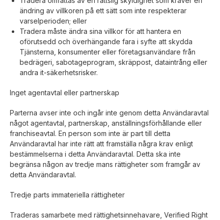
Tradera omfattas av en rättslig skyldighet som kräver en
ändring av villkoren på ett sätt som inte respekterar
varselperioden; eller
Tradera måste ändra sina villkor för att hantera en
oförutsedd och överhängande fara i syfte att skydda
Tjänsterna, konsumenter eller företagsanvändare från
bedrägeri, sabotageprogram, skräppost, dataintrång eller
andra it-säkerhetsrisker.
Inget agentavtal eller partnerskap
Parterna avser inte och ingår inte genom detta Användaravtal
något agentavtal, partnerskap, anställningsförhållande eller
franchiseavtal. En person som inte är part till detta
Användaravtal har inte rätt att framställa några krav enligt
bestämmelserna i detta Användaravtal. Detta ska inte
begränsa någon av tredje mans rättigheter som framgår av
detta Användaravtal.
Tredje parts immateriella rättigheter
Traderas samarbete med rättighetsinnehavare, Verified Right