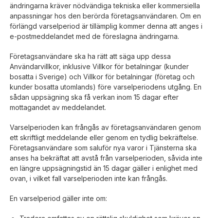
ändringarna kräver nödvändiga tekniska eller kommersiella
anpassningar hos den berörda företagsanvändaren. Om en
förlängd varselperiod är tillämplig kommer denna att anges i
e-postmeddelandet med de föreslagna ändringarna.
Företagsanvändare ska ha rätt att säga upp dessa
Användarvillkor, inklusive Villkor för betalningar (kunder
bosatta i Sverige) och Villkor för betalningar (företag och
kunder bosatta utomlands) före varselperiodens utgång. En
sådan uppsägning ska få verkan inom 15 dagar efter
mottagandet av meddelandet.
Varselperioden kan frångås av företagsanvändaren genom
ett skriftligt meddelande eller genom en tydlig bekräftelse.
Företagsanvändare som saluför nya varor i Tjänsterna ska
anses ha bekräftat att avstå från varselperioden, såvida inte
en längre uppsägningstid än 15 dagar gäller i enlighet med
ovan, i vilket fall varselperioden inte kan frångås.
En varselperiod gäller inte om: