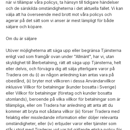
när vi tillämpar våra policys, ta hänsyn till tidigare händelser
och de särskilda omständigheterna i det aktuella fallet. Vi kan
välja att ha överseende med brott mot våra policys och
agerar på det sätt som vi anser är mest lämpligt för både
säljare och köpare.
Om du är säljare
Utöver möjligheterna att säga upp eller begränsa Tjänsterna
enligt vad som framgår ovan under "Allmänt", har vi, utan
skyldighet till återbetalning, rätt att säga upp Tjänsterna, helt
eller delvis, och förvägra dig att sälja ytterligare varor på
Tradera om du (i) av någon anledning kan antas vara på
obestånd, (ii) bryter mot villkoren i dessa Användarvillkor
inklusive Villkor för betalningar (kunder bosatta i Sverige)
eller Villkor för betalningar (företag och kunder bosatta
utomlands), beroende på vilka villkor för betalningar som är
tillämpliga, eller om Tradera har anledning att anta att du
kommer att bryta mot sådana villkor (iii) förser Tradera med
felaktig eller missledande information eller döljer relevanta
omständigheter, eller (iv) erbjuder varor eller tjänster som
står i strid med Traderas vid var tid gällande etiska policy för