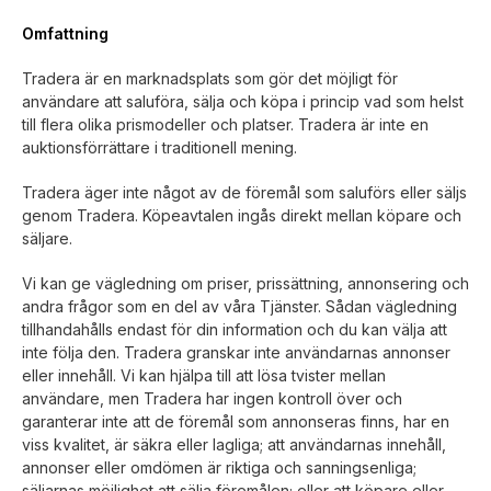
Omfattning
Tradera är en marknadsplats som gör det möjligt för
användare att saluföra, sälja och köpa i princip vad som helst
till flera olika prismodeller och platser. Tradera är inte en
auktionsförrättare i traditionell mening.
Tradera äger inte något av de föremål som saluförs eller säljs
genom Tradera. Köpeavtalen ingås direkt mellan köpare och
säljare.
Vi kan ge vägledning om priser, prissättning, annonsering och
andra frågor som en del av våra Tjänster. Sådan vägledning
tillhandahålls endast för din information och du kan välja att
inte följa den. Tradera granskar inte användarnas annonser
eller innehåll. Vi kan hjälpa till att lösa tvister mellan
användare, men Tradera har ingen kontroll över och
garanterar inte att de föremål som annonseras finns, har en
viss kvalitet, är säkra eller lagliga; att användarnas innehåll,
annonser eller omdömen är riktiga och sanningsenliga;
säljarnas möjlighet att sälja föremålen; eller att köpare eller