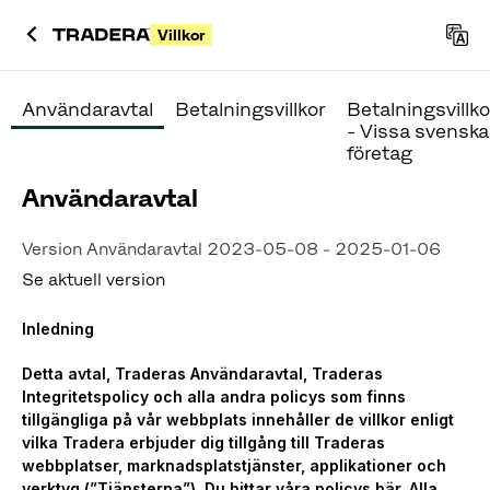
Villkor
Användaravtal
Betalningsvillkor
Betalningsvillko
- Vissa svenska
företag
Användaravtal
Version Användaravtal 2023-05-08 - 2025-01-06
Se aktuell version
Inledning
Detta avtal, Traderas Användaravtal, Traderas
Integritetspolicy och alla andra policys som finns
tillgängliga på vår webbplats innehåller de villkor enligt
vilka Tradera erbjuder dig tillgång till Traderas
webbplatser, marknadsplatstjänster, applikationer och
verktyg (”Tjänsterna”). Du hittar våra policys
här
. Alla