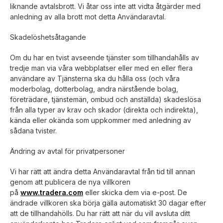
liknande avtalsbrott. Vi åtar oss inte att vidta åtgärder med
anledning av alla brott mot detta Användaravtal.
Skadelöshetsåtagande
Om du har en tvist avseende tjänster som tillhandahålls av
tredje man via våra webbplatser eller med en eller flera
användare av Tjänsterna ska du hålla oss (och våra
moderbolag, dotterbolag, andra närstående bolag,
företrädare, tjänstemän, ombud och anställda) skadeslösa
från alla typer av krav och skador (direkta och indirekta),
kända eller okända som uppkommer med anledning av
sådana tvister.
Ändring av avtal för privatpersoner
Vi har rätt att ändra detta Användaravtal från tid till annan
genom att publicera de nya villkoren
på
www.tradera.com
eller skicka dem via e-post. De
ändrade villkoren ska börja gälla automatiskt 30 dagar efter
att de tillhandahölls. Du har rätt att när du vill avsluta ditt