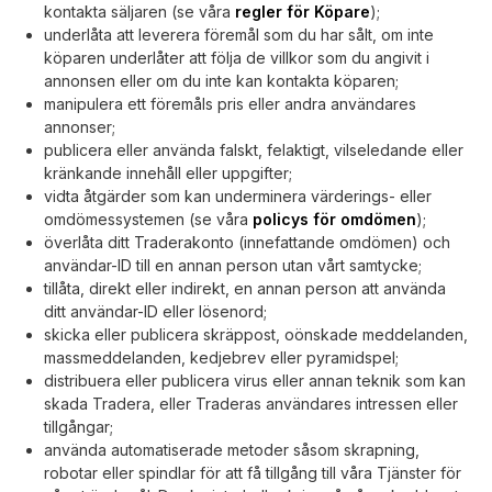
kontakta säljaren (se våra
regler för Köpare
);
underlåta att leverera föremål som du har sålt, om inte
köparen underlåter att följa de villkor som du angivit i
annonsen eller om du inte kan kontakta köparen;
manipulera ett föremåls pris eller andra användares
annonser;
publicera eller använda falskt, felaktigt, vilseledande eller
kränkande innehåll eller uppgifter;
vidta åtgärder som kan underminera värderings- eller
omdömessystemen (se våra
policys för omdömen
);
överlåta ditt Traderakonto (innefattande omdömen) och
användar-ID till en annan person utan vårt samtycke;
tillåta, direkt eller indirekt, en annan person att använda
ditt användar-ID eller lösenord;
skicka eller publicera skräppost, oönskade meddelanden,
massmeddelanden, kedjebrev eller pyramidspel;
distribuera eller publicera virus eller annan teknik som kan
skada Tradera, eller Traderas användares intressen eller
tillgångar;
använda automatiserade metoder såsom skrapning,
robotar eller spindlar för att få tillgång till våra Tjänster för