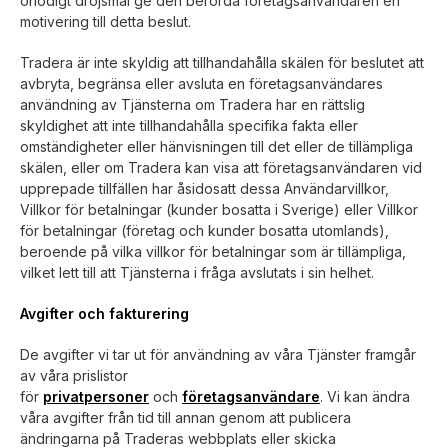
onödigt dröjsmål ge den berörda företagsanvändaren en
motivering till detta beslut.
Tradera är inte skyldig att tillhandahålla skälen för beslutet att
avbryta, begränsa eller avsluta en företagsanvändares
användning av Tjänsterna om Tradera har en rättslig
skyldighet att inte tillhandahålla specifika fakta eller
omständigheter eller hänvisningen till det eller de tillämpliga
skälen, eller om Tradera kan visa att företagsanvändaren vid
upprepade tillfällen har åsidosatt dessa Användarvillkor,
Villkor för betalningar (kunder bosatta i Sverige) eller Villkor
för betalningar (företag och kunder bosatta utomlands),
beroende på vilka villkor för betalningar som är tillämpliga,
vilket lett till att Tjänsterna i fråga avslutats i sin helhet.
Avgifter och fakturering
De avgifter vi tar ut för användning av våra Tjänster framgår
av våra prislistor
för
privatpersoner
och
företagsanvändare
. Vi kan ändra
våra avgifter från tid till annan genom att publicera
ändringarna på Traderas webbplats eller skicka