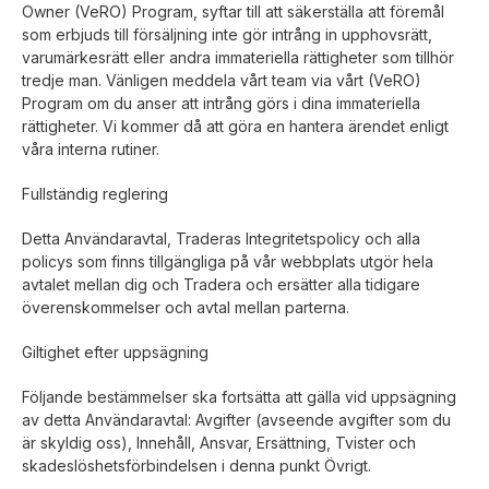
Owner (VeRO) Program, syftar till att säkerställa att föremål
som erbjuds till försäljning inte gör intrång in upphovsrätt,
varumärkesrätt eller andra immateriella rättigheter som tillhör
tredje man. Vänligen meddela vårt team via vårt (VeRO)
Program om du anser att intrång görs i dina immateriella
rättigheter. Vi kommer då att göra en hantera ärendet enligt
våra interna rutiner.
Fullständig reglering
Detta Användaravtal, Traderas Integritetspolicy och alla
policys som finns tillgängliga på vår webbplats utgör hela
avtalet mellan dig och Tradera och ersätter alla tidigare
överenskommelser och avtal mellan parterna.
Giltighet efter uppsägning
Följande bestämmelser ska fortsätta att gälla vid uppsägning
av detta Användaravtal: Avgifter (avseende avgifter som du
är skyldig oss), Innehåll, Ansvar, Ersättning, Tvister och
skadeslöshetsförbindelsen i denna punkt Övrigt.