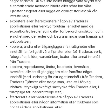
något ändamål. Du ska inte heller kringgå våra skydd mot
automatiserade metoder, hindra eller störa hur våra
Tjänster fungerar eller lägga en orimligt stor last på vår
infrastruktur;
exportera eller återexportera någon av Traderas
applikationer eller verktyg förutom i enlighet med de
exportkontrollregler som gäller för berörd jurisdiktion och i
enlighet med de regler och begränsningar som framgår på
webbplatsen;
kopiera, ändra eller tillgängliggöra (a) rättigheter eller
innehåll hänförligt till våra Tjänster eller (b) Traderas verk,
fotografier, bilder, varumärken, texter eller annat innehåll
från Tradera;
kopiera, reproducera, ändra, bearbeta, översätta,
överföra, allmänt tillgängliggöra eller framföra något
innehåll (med undantag för ditt eget innehåll) från Tradera,
Traderas Tjänster eller tredje man, utan att i förväg
inhämta uttryckligt skriftligt samtycke från Tradera eller, i
tillämpliga fall, berörd tredje man;
återförsälja eller vidarelicensiera någon av Traderas
applikationer eller någon information eller mjukvara som
hör till sådana applikationer; eller