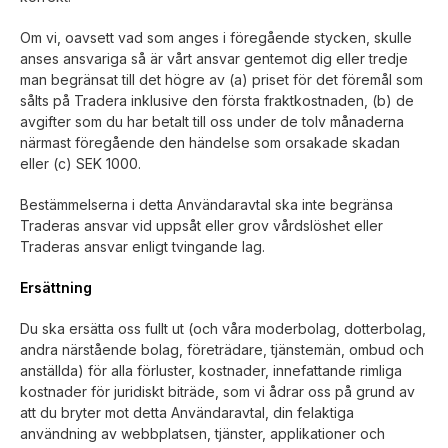
Om vi, oavsett vad som anges i föregående stycken, skulle
anses ansvariga så är vårt ansvar gentemot dig eller tredje
man begränsat till det högre av (a) priset för det föremål som
sålts på Tradera inklusive den första fraktkostnaden, (b) de
avgifter som du har betalt till oss under de tolv månaderna
närmast föregående den händelse som orsakade skadan
eller (c) SEK 1000.
Bestämmelserna i detta Användaravtal ska inte begränsa
Traderas ansvar vid uppsåt eller grov vårdslöshet eller
Traderas ansvar enligt tvingande lag.
Ersättning
Du ska ersätta oss fullt ut (och våra moderbolag, dotterbolag,
andra närstående bolag, företrädare, tjänstemän, ombud och
anställda) för alla förluster, kostnader, innefattande rimliga
kostnader för juridiskt biträde, som vi ådrar oss på grund av
att du bryter mot detta Användaravtal, din felaktiga
användning av webbplatsen, tjänster, applikationer och