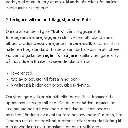
verktyg eller att du bryter mot gällande rätt eller gör intrång i
tredje mans rättigheter.
Ytterligare villkor för tilläggstjänsten Butik
Om du använder dig av ”
Butik
”, vår tilläggstjänst för
företagsanvändare, lägger vi stor vikt vid att, bland annat,
utbud, produktbeskrivningar och leveransvillkor för din Butik
håller en hög standard. Tradera kan därför komma att, utöver
vid var tid gällande
regler för säljare
, ställa ytterligare krav
på individuella Butiker avseende bland annat:
leveranstid;
typ av produkter till försäljning; och
kvalitet på bilder och produktbeskrivning.
Om ytterligare villkor blir aktuella för din Butik kommer du
uppmanas att vidta rättelse. Om du efter sådan uppmaning
inte har vidtagit rättelse inom den tidsgräns som anges i
avsnittet "
Ändring av avtal för företagsanvändare"
nedan
,
har
Tradera rätt att omedelbart begränsa eller förbjuda tillgång till
och användning av tilläggstjänsten enligt villkoren i