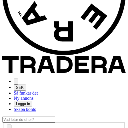
SEK
Så funkar det
Ny annons
Logga in
Skapa konto