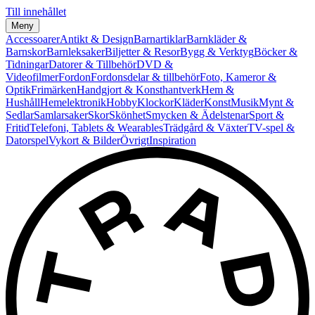
Till innehållet
Meny
Accessoarer
Antikt & Design
Barnartiklar
Barnkläder &
Barnskor
Barnleksaker
Biljetter & Resor
Bygg & Verktyg
Böcker &
Tidningar
Datorer & Tillbehör
DVD &
Videofilmer
Fordon
Fordonsdelar & tillbehör
Foto, Kameror &
Optik
Frimärken
Handgjort & Konsthantverk
Hem &
Hushåll
Hemelektronik
Hobby
Klockor
Kläder
Konst
Musik
Mynt &
Sedlar
Samlarsaker
Skor
Skönhet
Smycken & Ädelstenar
Sport &
Fritid
Telefoni, Tablets & Wearables
Trädgård & Växter
TV-spel &
Datorspel
Vykort & Bilder
Övrigt
Inspiration