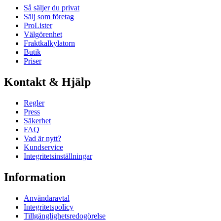
Så säljer du privat
Sälj som företag
ProLister
Välgörenhet
Fraktkalkylatorn
Butik
Priser
Kontakt & Hjälp
Regler
Press
Säkerhet
FAQ
Vad är nytt?
Kundservice
Integritetsinställningar
Information
Användaravtal
Integritetspolicy
Tillgänglighetsredogörelse