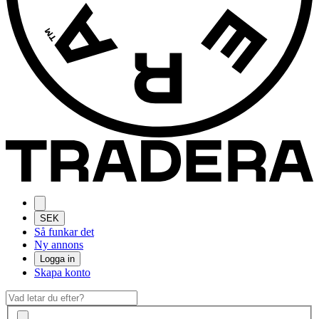
SEK
Så funkar det
Ny annons
Logga in
Skapa konto