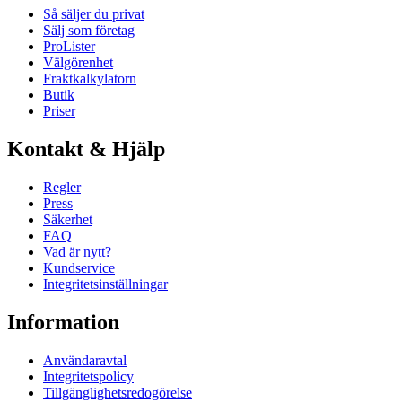
Så säljer du privat
Sälj som företag
ProLister
Välgörenhet
Fraktkalkylatorn
Butik
Priser
Kontakt & Hjälp
Regler
Press
Säkerhet
FAQ
Vad är nytt?
Kundservice
Integritetsinställningar
Information
Användaravtal
Integritetspolicy
Tillgänglighetsredogörelse