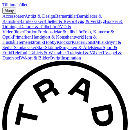
Till innehållet
Meny
Accessoarer
Antikt & Design
Barnartiklar
Barnkläder &
Barnskor
Barnleksaker
Biljetter & Resor
Bygg & Verktyg
Böcker &
Tidningar
Datorer & Tillbehör
DVD &
Videofilmer
Fordon
Fordonsdelar & tillbehör
Foto, Kameror &
Optik
Frimärken
Handgjort & Konsthantverk
Hem &
Hushåll
Hemelektronik
Hobby
Klockor
Kläder
Konst
Musik
Mynt &
Sedlar
Samlarsaker
Skor
Skönhet
Smycken & Ädelstenar
Sport &
Fritid
Telefoni, Tablets & Wearables
Trädgård & Växter
TV-spel &
Datorspel
Vykort & Bilder
Övrigt
Inspiration