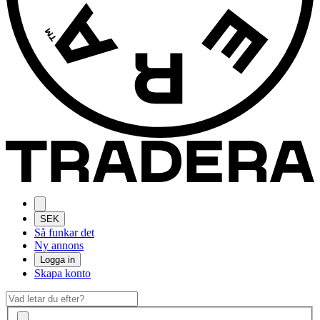
SEK
Så funkar det
Ny annons
Logga in
Skapa konto