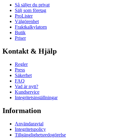
Så säljer du privat
Sälj som företag
ProLister
Välgörenhet
Fraktkalkylatorn
Butik
Priser
Kontakt & Hjälp
Regler
Press
Säkerhet
FAQ
Vad är nytt?
Kundservice
Integritetsinställningar
Information
Användaravtal
Integritetspolicy
Tillgänglighetsredogörelse