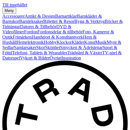
Till innehållet
Meny
Accessoarer
Antikt & Design
Barnartiklar
Barnkläder &
Barnskor
Barnleksaker
Biljetter & Resor
Bygg & Verktyg
Böcker &
Tidningar
Datorer & Tillbehör
DVD &
Videofilmer
Fordon
Fordonsdelar & tillbehör
Foto, Kameror &
Optik
Frimärken
Handgjort & Konsthantverk
Hem &
Hushåll
Hemelektronik
Hobby
Klockor
Kläder
Konst
Musik
Mynt &
Sedlar
Samlarsaker
Skor
Skönhet
Smycken & Ädelstenar
Sport &
Fritid
Telefoni, Tablets & Wearables
Trädgård & Växter
TV-spel &
Datorspel
Vykort & Bilder
Övrigt
Inspiration