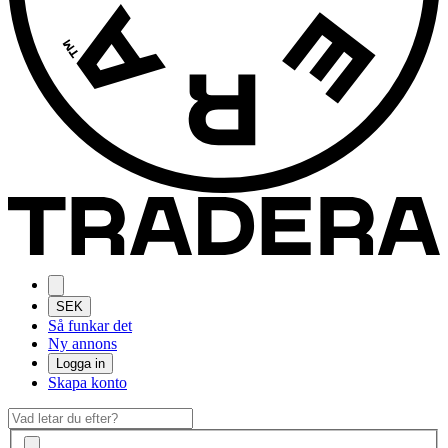
SEK
Så funkar det
Ny annons
Logga in
Skapa konto