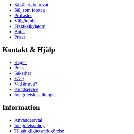
Så säljer du privat
Sälj som företag
ProLister
Välgörenhet
Fraktkalkylatorn
Butik
Priser
Kontakt & Hjälp
Regler
Press
Säkerhet
FAQ
Vad är nytt?
Kundservice
Integritetsinställningar
Information
Användaravtal
Integritetspolicy
Tillgänglighetsredogörelse