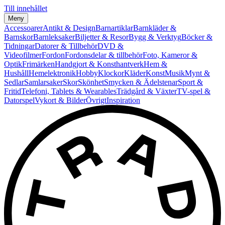
Till innehållet
Meny
Accessoarer
Antikt & Design
Barnartiklar
Barnkläder &
Barnskor
Barnleksaker
Biljetter & Resor
Bygg & Verktyg
Böcker &
Tidningar
Datorer & Tillbehör
DVD &
Videofilmer
Fordon
Fordonsdelar & tillbehör
Foto, Kameror &
Optik
Frimärken
Handgjort & Konsthantverk
Hem &
Hushåll
Hemelektronik
Hobby
Klockor
Kläder
Konst
Musik
Mynt &
Sedlar
Samlarsaker
Skor
Skönhet
Smycken & Ädelstenar
Sport &
Fritid
Telefoni, Tablets & Wearables
Trädgård & Växter
TV-spel &
Datorspel
Vykort & Bilder
Övrigt
Inspiration