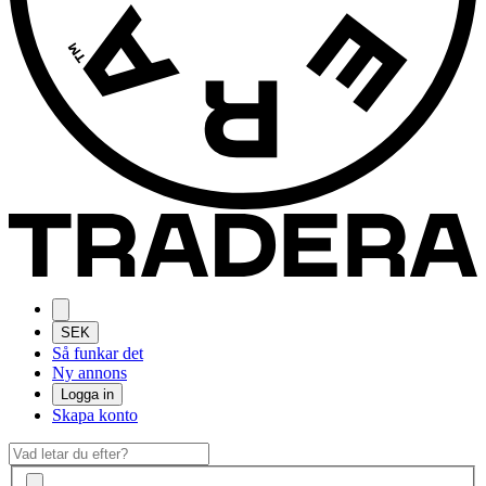
SEK
Så funkar det
Ny annons
Logga in
Skapa konto