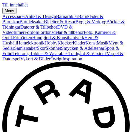
Till innehållet
Meny
Accessoarer
Antikt & Design
Barnartiklar
Barnkläder &
Barnskor
Barnleksaker
Biljetter & Resor
Bygg & Verktyg
Böcker &
Tidningar
Datorer & Tillbehör
DVD &
Videofilmer
Fordon
Fordonsdelar & tillbehör
Foto, Kameror &
Optik
Frimärken
Handgjort & Konsthantverk
Hem &
Hushåll
Hemelektronik
Hobby
Klockor
Kläder
Konst
Musik
Mynt &
Sedlar
Samlarsaker
Skor
Skönhet
Smycken & Ädelstenar
Sport &
Fritid
Telefoni, Tablets & Wearables
Trädgård & Växter
TV-spel &
Datorspel
Vykort & Bilder
Övrigt
Inspiration