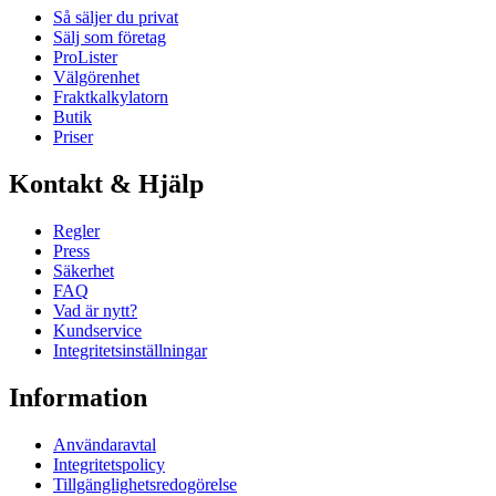
Så säljer du privat
Sälj som företag
ProLister
Välgörenhet
Fraktkalkylatorn
Butik
Priser
Kontakt & Hjälp
Regler
Press
Säkerhet
FAQ
Vad är nytt?
Kundservice
Integritetsinställningar
Information
Användaravtal
Integritetspolicy
Tillgänglighetsredogörelse